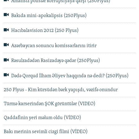
Amansız polislər korrupsiyaya qarşı (250Plyus)
Bakıda mini-apokalipsis (250Plyus)
Hacıbalavision 2012 (250 Plyus)
Azərbaycan sonuncu komissarlarını itirir
Rəsulzadədən Rasizadəyə qədər (250Plyus)
Dədə Qorqud İlham Əliyev haqqında nə dedi? (250Plyus)
250 Plyus - Kim kürsüdən bərk yapışdı, vəzifə onundur
Türmə karserindən ŞOK görüntülər (VIDEO)
Qaddafinin yeri məlum oldu (VİDEO)
Bakı merinin sevimli cizgi filmi (VİDEO)