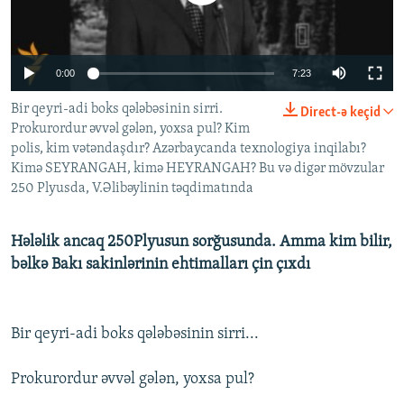
İNFOQRAFIKA
AZƏRBAYCAN ƏDƏBIYYATI KITABXANASI
MISSIYAMIZ
BIZI IZLƏ
KARIKATURA
İSLAM VƏ DEMOKRATIYA
PEŞƏ ETIKASI VƏ JURNALISTIKA STANDARTLARIMIZ
0:00
7:23
İZ - MƏDƏNIYYƏT PROQRAMI
MATERIALLARIMIZDAN ISTIFADƏ
Bir qeyri-adi boks qələbəsinin sirri.
Direct-ə keçid
AZADLIQRADIOSU MOBIL TELEFONUNUZDA
RFE/RL-in bütün saytları
Prokurordur əvvəl gələn, yoxsa pul? Kim
BIZIMLƏ ƏLAQƏ
polis, kim vətəndaşdır? Azərbaycanda texnologiya inqilabı?
Kimə SEYRANGAH, kimə HEYRANGAH? Bu və digər mövzular
XƏBƏR BÜLLETENLƏRIMIZ
250 Plyusda, V.Əlibəylinin təqdimatında
Hələlik ancaq 250Plyusun sorğusunda. Amma kim bilir,
bəlkə Bakı sakinlərinin ehtimalları çin çıxdı
Bir qeyri-adi boks qələbəsinin sirri...
Prokurordur əvvəl gələn, yoxsa pul?