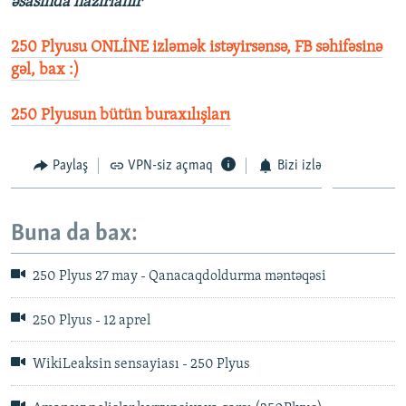
əsasında hazırlanır
250 Plyusu ONLİNE izləmək istəyirsənsə, FB səhifəsinə
gəl, bax :)
250 Plyusun bütün buraxılışları
Paylaş
VPN-siz açmaq
Bizi izlə
Buna da bax:
250 Plyus 27 may - Qanacaqdoldurma məntəqəsi
250 Plyus - 12 aprel
WikiLeaksin sensayiası - 250 Plyus