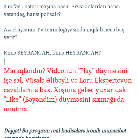
3 nəfər 1 nəfəri maşına basır. Sizcə onlardan hansı
vətəndaş, hansı polisdir?
Azərbaycanın TV texnologiyasında inqilab necə baş
verir?
Kimə SEYRANGAH, kimə HEYRANGAH?
Maraqlandın? Videonun "Play" düyməsini
işə sal, Vüsalə Əlibəyli və Loru Ekspertovun
cavablarına bax. Xoşuna gəlsə, yuxarıdakı
"Like" (Bəyəndim) düyməsini sıxmağı da
unutma.
Diqqət! Bu proqram real hadisələrə ironik münasibət