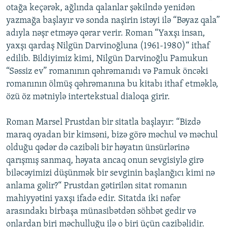
otağa keçərək, ağlında qalanlar şəkilndə yenidən
yazmağa başlayır və sonda naşirin istəyi ilə “Bəyaz qala”
adıyla nəşr etməyə qərar verir. Roman “Yaxşı insan,
yaxşı qardaş Nilgün Darvinoğluna (1961-1980)“ ithaf
edilib. Bildiyimiz kimi, Nilgün Darvinoğlu Pamukun
“Səssiz ev” romanının qəhrəmanıdı və Pamuk öncəki
romanının ölmüş qəhrəmanına bu kitabı ithaf etməklə,
özü öz mətniylə intertekstual dialoqa girir.
Roman Marsel Prustdan bir sitatla başlayır: “Bizdə
maraq oyadan bir kimsəni, bizə görə məchul və məchul
olduğu qədər də cazibəli bir həyatın ünsürlərinə
qarışmış sanmaq, həyata ancaq onun sevgisiylə girə
biləcəyimizi düşünmək bir sevginin başlanğıcı kimi nə
anlama gəlir?“ Prustdan gətirilən sitat romanın
mahiyyətini yaxşı ifadə edir. Sitatda iki nəfər
arasındakı birbaşa münasibətdən söhbət gedir və
onlardan biri məchulluğu ilə o biri üçün cazibəlidir.