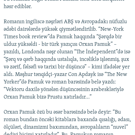
həsr ediblər.
Romanın ingiliscə nəşrləri ABŞ və Avropadakı nüfuzlu
ədəbi dairələrdə yüksək qiymətləndirilib. “New-York
Times book review”da Pamuk haqqında “Şərqdə bir
ulduz yüksəldi - bir türk yazıçısı Orxan Pamuk” –
yazıldı, Londonda nəşr olunan “The İndependent”də isə
“Şərq və qərb haqqında ustalıqla, incəliklə işlənmiş, şux
və zərif, fəlsəfi və tarixi bir düşüncə” – kimi ifadələr yer
aldı. Məşhur tənqidçi-yazar Con Apdayk isə “The New
Yorker”də Pamuk və roman barəsində belə yazdı:
“Vektoru daxilə yönələn düşüncəsinin arabeskləriylə
Orxan Pamuk bizə Prustu xatırladır...”
Orxan Pamuk özü bu əsər barəsində belə deyir: “Bu
roman bundan öncəki kitablara baxanda qısalığı, ədası,
ölçüləri, dinamizmi baxımından, avropalıların “nuvel”
dediyi biçimi xatırladır”. Bu, Pamukun romanın