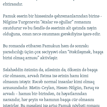
ehtirasıdır.
Pamuk əsərin bir hissəsində qəhrəmanlarından birinə -
Nilgünə Turgenevin “Atalar və oğullar” romanını
oxutdurur və bu fəndlə də əsərinin alt qatında nəyin
olduğuna, onun necə oxunması gərəkdiyinə işarə edir.
Bu romanda etibarən Pamukun həm də sonrakı
yaradıcılığı üçün çox səciyyəvi olan “ötəkiləşmək, başqa
birisi olmaq arzusu” aktivləşir.
Səlahəddin özünün də, ailəsinin də, ölkənin də başqa
cür olmasını, arvadı Fatma isə ərinin hamı kimi
olmasını istəyir. Rəcəb normal insanlar kimi olmaq
arzusundadır. Mətin-Ceylan, Həsən-Nilgün, Faruq və
arvadı – hamısı bir-birindən, öz həyatlarından
narazıdır, hər şeyin və hamının başqa cür olmasını
istəyirlər. Bu məsələni isə artıq Pamuk növbəti romanı