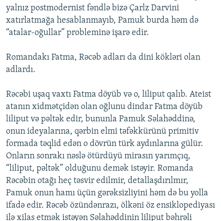
yalnız postmodernist fəndlə bizə Çarlz Darvini
xatırlatmağa hesablanmayıb, Pamuk burda həm də
“atalar-oğullar” probleminə işarə edir.
Romandakı Fatma, Rəcəb adları da dini kökləri olan
adlardı.
Rəcəbi uşaq vaxtı Fatma döyüb və o, liliput qalıb. Ateist
atanın xidmətçidən olan oğlunu dindar Fatma döyüb
liliput və pəltək edir, bununla Pamuk Səlahəddinə,
onun ideyalarına, qərbin elmi təfəkkürünü primitiv
formada təqlid edən o dövrün türk aydınlarına gülür.
Onların sonrakı nəslə ötürdüyü mirasın yarımçıq,
“liliput, pəltək” olduğunu demək istəyir. Romanda
Rəcəbin otağı heç təsvir edilmir, detallaşdırılmır,
Pamuk onun hamı üçün gərəksizliyini həm də bu yolla
ifadə edir. Rəcəb özündənrazı, ölkəni öz ensiklopediyası
ilə xilas etmək istəyən Səlahəddinin liliput bəhrəli