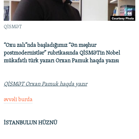
İNFOQRAFIKA
AZƏRBAYCAN ƏDƏBIYYATI KITABXANASI
MISSIYAMIZ
BIZI IZLƏ
KARIKATURA
İSLAM VƏ DEMOKRATIYA
PEŞƏ ETIKASI VƏ JURNALISTIKA STANDARTLARIMIZ
QİSMƏT
İZ - MƏDƏNIYYƏT PROQRAMI
MATERIALLARIMIZDAN ISTIFADƏ
AZADLIQRADIOSU MOBIL TELEFONUNUZDA
RFE/RL-in bütün saytları
“Oxu zalı”nda başladığımız “Ən məşhur
BIZIMLƏ ƏLAQƏ
postmodernistlər” rubrikasında QİSMƏTin Nobel
mükafatlı türk yazarı Orxan Pamuk haqda yazısı
XƏBƏR BÜLLETENLƏRIMIZ
QİSMƏT Orxan Pamuk haqda yazır
əvvəli burda
İSTANBULUN HÜZNÜ