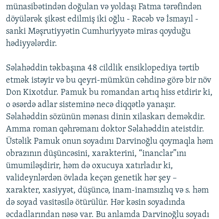
münasibətindən doğulan və yoldaşı Fatma tərəfindən
döyülərək şikəst edilmiş iki oğlu - Rəcəb və İsmayıl -
sanki Məşrutiyyətin Cumhuriyyətə miras qoyduğu
hədiyyələrdir.
Səlahəddin təkbaşına 48 cildlik ensiklopediya tərtib
etmək istəyir və bu qeyri-mümkün cəhdinə görə bir növ
Don Kixotdur. Pamuk bu romandan artıq hiss etdirir ki,
o əsərdə adlar sisteminə necə diqqətlə yanaşır.
Səlahəddin sözünün mənası dinin xilaskarı deməkdir.
Amma roman qəhrəmanı doktor Səlahəddin ateistdir.
Üstəlik Pamuk onun soyadını Darvinoğlu qoymaqla həm
obrazının düşüncəsini, xarakterini, “inanclar”ını
ümumiləşdirir, həm də oxucuya xatırladır ki,
valideynlərdən övlada keçən genetik hər şey –
xarakter, xasiyyət, düşüncə, inam-inamsızlıq və s. həm
də soyad vasitəsilə ötürülür. Hər kəsin soyadında
əcdadlarından nəsə var. Bu anlamda Darvinoğlu soyadı