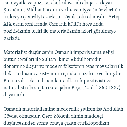
cəmiyyətlə və pozitivistlərlə davamlı əlaqə saxlayan
Şinasinin, Midhət Paşanın və bu cəmiyyətin üzvlərinin
türkcəyə çevirdiyi əsərlərin böyük rolu olmuşdu. Artıq
XIX əsrin sonlarında Osmanlı kültür həyatında
pozitivizmin təsiri ilə materializmin izləri görülməyə
başladı.
Materialist düşüncənin Osmanlı imperiyasına gəlişi
bütün tərəfləri ilə Sultan İkinci Əbdülhəmidin
dönəminə düşür və modern fəlsəfənin əsas mövzuları ilk
dəfə bu düşüncə sisteminin içində müzakirə edilmişdir.
Bu müzakirələrin başında isə ilk türk pozitivisti və
naturalisti olaraq tarixdə qalan Bəşir Fuad (1852-1887)
dayanırdı.
Osmanlı materializminə modernlik gətirən isə Abdullah
Cövdət olmuşdur. Qərb kökənli elmin maddəçi
düşüncəsindən sonra ortaya çıxan ensiklopedizm