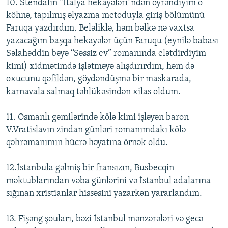
10. Stendalın “İtalya hekayələri”ndən öyrəndiyim o
köhnə, tapılmış əlyazma metoduyla giriş bölümünü
Faruqa yazdırdım. Beləliklə, həm bəlkə nə vaxtsa
yazacağım başqa hekayələr üçün Faruqu (eynilə babası
Səlahəddin bəyə “Səssiz ev” romanında elətdirdiyim
kimi) xidmətimdə işlətməyə alışdırırdım, həm də
oxucunu qəfildən, göydəndüşmə bir maskarada,
karnavala salmaq təhlükəsindən xilas oldum.
11. Osmanlı gəmilərində kölə kimi işləyən baron
V.Vratislavın zindan günləri romanımdakı kölə
qəhrəmanımın hücrə həyatına örnək oldu.
12.İstanbula gəlmiş bir fransızın, Busbecqin
məktublarından vəba günlərini və İstanbul adalarına
sığınan xristianlar hissəsini yazarkən yararlandım.
13. Fişəng şouları, bəzi İstanbul mənzərələri və gecə