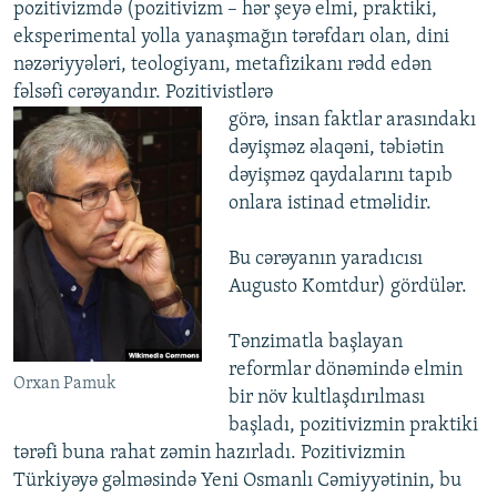
pozitivizmdə (pozitivizm – hər şeyə elmi, praktiki,
eksperimental yolla yanaşmağın tərəfdarı olan, dini
nəzəriyyələri, teologiyanı, metafizikanı rədd edən
fəlsəfi cərəyandır. Pozitivistlərə
görə, insan faktlar arasındakı
dəyişməz əlaqəni, təbiətin
dəyişməz qaydalarını tapıb
onlara istinad etməlidir.
Bu cərəyanın yaradıcısı
Augusto Komtdur) gördülər.
Tənzimatla başlayan
reformlar dönəmində elmin
Orxan Pamuk
bir növ kultlaşdırılması
başladı, pozitivizmin praktiki
tərəfi buna rahat zəmin hazırladı. Pozitivizmin
Türkiyəyə gəlməsində Yeni Osmanlı Cəmiyyətinin, bu