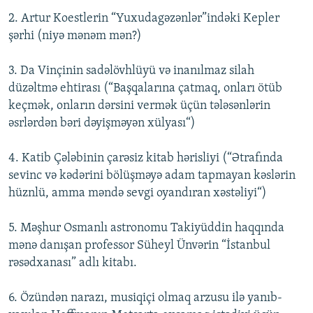
2. Artur Koestlerin “Yuxudagəzənlər”indəki Kepler
şərhi (niyə mənəm mən?)
3. Da Vinçinin sadəlövhlüyü və inanılmaz silah
düzəltmə ehtirası (“Başqalarına çatmaq, onları ötüb
keçmək, onların dərsini vermək üçün tələsənlərin
əsrlərdən bəri dəyişməyən xülyası“)
4. Katib Çələbinin çarəsiz kitab hərisliyi (“Ətrafında
sevinc və kədərini bölüşməyə adam tapmayan kəslərin
hüznlü, amma məndə sevgi oyandıran xəstəliyi“)
5. Məşhur Osmanlı astronomu Takiyüddin haqqında
mənə danışan professor Süheyl Ünvərin “İstanbul
rəsədxanası” adlı kitabı.
6. Özündən narazı, musiqiçi olmaq arzusu ilə yanıb-