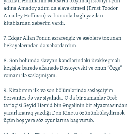
yaxılan Hoffmanın Motsarta oxşamaq istədiyi üçün
adına Amadey adını da əlavə etməsi (Ernst Teodor
Amadey Hoffman) və bununla bağlı yazılan
kitablardan xəbərim vardı.
7. Edqar Allan Ponun əsrarəngiz və əsəblərə toxunan
hekayələrindən də xəbərdardım.
8. Son bölümdə slavyan kəndlərindəki ürəkkeçməlı
keşişlər barədə əfsanədə Dostoyevski və onun “Özgə”
romanı ilə səsləşmişəm.
9. Kitabımın ilk və son bölümlərində səsləşdiyim
Servantes də var siyahıda. O da bir zamanlar Ərəb
tarixçisi Seyid Həmid bin Əngəlinin bir əlyazmasından
yararlanaraq yazdığı Don Kixotu özününküləşdirmək
üçün boş yerə söz oyunlarına baş vurub.