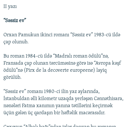
II yazı
“Səssiz ev”
Orxan Pamukun ikinci romanı “Səssiz ev” 1983-cü ildə
çap olunub.
Bu roman 1984-cü ildə “Madralı roman ödülü”nə,
Fransada çap olunan tərcüməsinə görə isə “Avropa kəşf
ödülü”nə (Pirx de la decoverte europeene) layiq
görülüb.
“Səssiz ev” romanı 1980-ci ilin yaz aylarında,
İstanbuldan əlli kilometr uzaqda yerləşən Cənnəthisara,
nənələri Fatma xanımın yanına tətillərini keçirmək
üçün gələn üç qardaşın bir həftəlik macərasıdır.