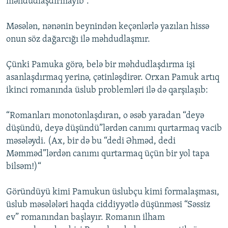
məhdudlaşdırmayıb”.
Məsələn, nənənin beynindən keçənlərlə yazılan hissə
onun söz dağarcığı ilə məhdudlaşmır.
Çünki Pamuka görə, belə bir məhdudlaşdırma işi
asanlaşdırmaq yerinə, çətinləşdirər. Orxan Pamuk artıq
ikinci romanında üslub problemləri ilə də qarşılaşıb:
“Romanları monotonlaşdıran, o əsəb yaradan “deyə
düşündü, deyə düşündü”lərdən canımı qurtarmaq vacib
məsələydi. (Ax, bir də bu “dedi Əhməd, dedi
Məmməd”lərdən canımı qurtarmaq üçün bir yol tapa
bilsəm!)“
Göründüyü kimi Pamukun üslubçu kimi formalaşması,
üslub məsələləri haqda ciddiyyətlə düşünməsi “Səssiz
ev” romanından başlayır. Romanın ilham