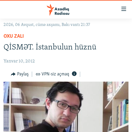
Keçid
linkləri
Əsas
2026, 06 Avqust, cümə axşamı, Bakı vaxtı 21:37
məzmuna
GÜNDƏM
OXU ZALI
qayıt
#İZAHLA
Əsas
QİSMƏT. İstanbulun hüznü
KORRUPSIOMETR
naviqasiyaya
qayıt
Yanvar 10, 2012
#ƏSLINDƏ
Axtarışa
FƏRQƏ BAX
Paylaş
VPN-siz açmaq
keç
QANUNI DOĞRU
ARAŞDIRMA
MULTIMEDIA
RADIO ARXIV
VIDEO
HAQQIMIZDA
FOTOQALEREYA
OXU ZALI