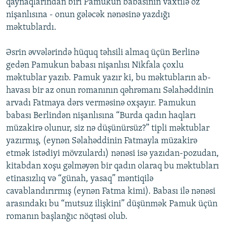
qaynaqlarından biri Pamukun babasının vaxtilə öz
nişanlısına - onun gələcək nənəsinə yazdığı
məktublardı.
Əsrin əvvələrində hüquq təhsili almaq üçün Berlinə
gedən Pamukun babası nişanlısı Nikfala çoxlu
məktublar yazıb. Pamuk yazır ki, bu məktubların ab-
havası bir az onun romanının qəhrəmanı Səlahəddinin
arvadı Fatmaya dərs verməsinə oxşayır. Pamukun
babası Berlindən nişanlısına “Burda qadın haqları
müzakirə olunur, siz nə düşünürsüz?” tipli məktublar
yazırmış, (eynən Səlahəddinin Fatmayla müzakirə
etmək istədiyi mövzulardı) nənəsi isə yazıdan-pozudan,
kitabdan xoşu gəlməyən bir qadın olaraq bu məktubları
etinasızlıq və “günah, yasaq” məntiqilə
cavablandırırmış (eynən Fatma kimi). Babası ilə nənəsi
arasındakı bu “mutsuz ilişkini” düşünmək Pamuk üçün
romanın başlanğıc nöqtəsi olub.