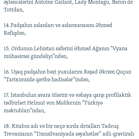
əyləncələrini Antoine Gallant, Lady Montagu, Baron de
Tottdan,
14.Padşahın aslanları və aslanxanasını Əhməd
Rəfiqdən,
15. Ordunun Lehistan səfərini Əhməd Ağanın “Vyana
mühasirəsi gündəliyi”ndən,
16. Uşaq padşahın bəzi yuxularını Rəşad Əkrəm Qoçun
“Tariximizdə qəribə hadisələr”indən,
17. İstanbulun avara itlərini və vəbaya qarşı profilaktik
tədbirləri Helmut von Moltkenin “Türkiyə
məktubları”ndan,
18. Kitabın adı və bir neçə xırda detalları Tadeuş
Trevanianın “Transilvaniyada səyahətlər” adlı qravüralı