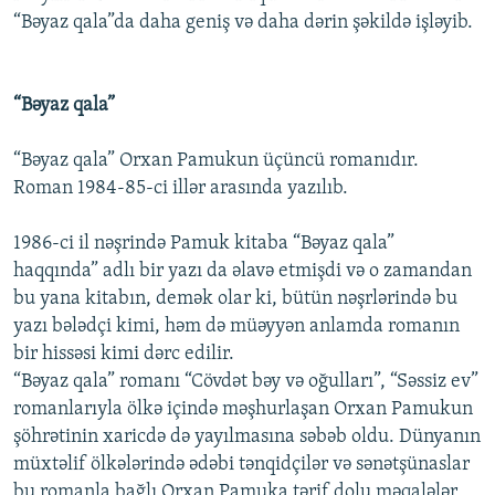
“Bəyaz qala”da daha geniş və daha dərin şəkildə işləyib.
“Bəyaz qala”
“Bəyaz qala” Orxan Pamukun üçüncü romanıdır.
Roman 1984-85-ci illər arasında yazılıb.
1986-ci il nəşrində Pamuk kitaba “Bəyaz qala”
haqqında” adlı bir yazı da əlavə etmişdi və o zamandan
bu yana kitabın, demək olar ki, bütün nəşrlərində bu
yazı bələdçi kimi, həm də müəyyən anlamda romanın
bir hissəsi kimi dərc edilir.
“Bəyaz qala” romanı “Cövdət bəy və oğulları”, “Səssiz ev”
romanlarıyla ölkə içində məşhurlaşan Orxan Pamukun
şöhrətinin xaricdə də yayılmasına səbəb oldu. Dünyanın
müxtəlif ölkələrində ədəbi tənqidçilər və sənətşünaslar
bu romanla bağlı Orxan Pamuka tərif dolu məqalələr