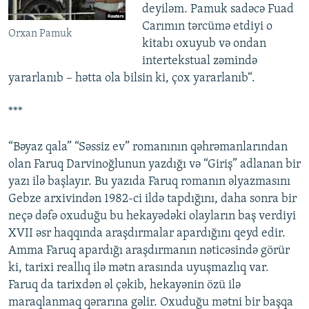
deyiləm. Pamuk sadəcə Fuad
Carımın tərcümə etdiyi o
Orxan Pamuk
kitabı oxuyub və ondan
intertekstual zəmində
yararlanıb – hətta ola bilsin ki, çox yararlanıb“.
***
“Bəyaz qala” “Səssiz ev” romanının qəhrəmanlarından
olan Faruq Darvinoğlunun yazdığı və “Giriş” adlanan bir
yazı ilə başlayır. Bu yazıda Faruq romanın əlyazmasını
Gebze arxivindən 1982-ci ildə tapdığını, daha sonra bir
neçə dəfə oxuduğu bu hekayədəki olayların baş verdiyi
XVII əsr haqqında araşdırmalar apardığını qeyd edir.
Amma Faruq apardığı araşdırmanın nəticəsində görür
ki, tarixi reallıq ilə mətn arasında uyuşmazlıq var.
Faruq da tarixdən əl çəkib, hekayənin özü ilə
maraqlanmaq qərarına gəlir. Oxuduğu mətni bir başqa