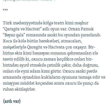
***
Türk mədəniyyətində kölgə teatrı kimi məşhur
“Qaragöz və Hacivat” adlı oyun var. Orxan Pamuk
“Bəyaz qala” romanında sanki bu oyundan yararlanıb.
Xoca ilə kölə bütün hərəkətləri, atmacaları,
məişətləriylə Qaragöz və Hacivata çox oxşayır. Bir-
birinə əkiz kimi bənzəyən romanın qəhrəmanları elə
təsvir edilib ki, oxucu zaman keçdikcə onları bir-
birindən ayırd etməkdə çətinlik çəkir, daha doğrusu,
onları elə eyni adam kimi görür. Oxucu sanki pərdə
arxasında oynadılan kuklaların oyununa tamaşa edir və
müəyyən müddət keçəndən sonra oxucu ilə yazıçı da
ruhən əkizləşirlər.
(ardı var)