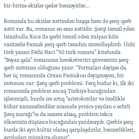
bir-birinə əkizlər qədər bənzəyirlər...
Romanda bu əkizlər xəttindən başqa həm də şərq-qərb
xətti var. Bu, romanın ən əsas xəttidir. Şərqi təmsil edən
İstanbullu Xoca ilə qərbi təmsil edən italyan kölə
vasitəsilə Pamuk şərq-qərb təzadını simvollaşdırıb. Ünlü
türk yazarı Fəthi Naci “50 türk romanı” kitabında
“Bəyaz qala” romanının hərəkətverici qüvvəsinin şərq-
qərb mövzusu olduğunu yazır: “Formaları dəyişsə də,
hər üç romanında Orxan Pamukun dəyişməyən, bir
mövzusu var: Şərq-qərb problemi. Fərq budur ki, ilk iki
romanında problem ancaq Türkiyə bucağından
işlənmişdi, burda isə artıq “aristokratlar və özəlliklə
kübar xanıməfəndilər arasında yenicə yayılan o sehrli
Şərq marağı”nı da nəzərə alsaq, problem təkcə
ölkəmizin düşüncə bucağından yazılmayıb. Qərblə şərq
burda iki ayrı kültür olaraq qarşılaşdırılır, bənzərlikləri,
ayrılıqları müzakirə olunur“.