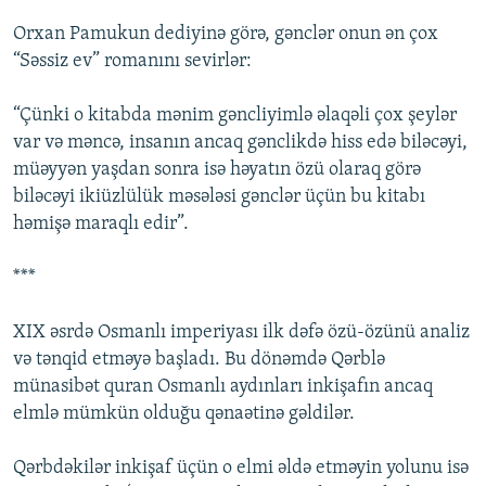
Orxan Pamukun dediyinə görə, gənclər onun ən çox
“Səssiz ev” romanını sevirlər:
“Çünki o kitabda mənim gəncliyimlə əlaqəli çox şeylər
var və məncə, insanın ancaq gənclikdə hiss edə biləcəyi,
müəyyən yaşdan sonra isə həyatın özü olaraq görə
biləcəyi ikiüzlülük məsələsi gənclər üçün bu kitabı
həmişə maraqlı edir”.
***
XIX əsrdə Osmanlı imperiyası ilk dəfə özü-özünü analiz
və tənqid etməyə başladı. Bu dönəmdə Qərblə
münasibət quran Osmanlı aydınları inkişafın ancaq
elmlə mümkün olduğu qənaətinə gəldilər.
Qərbdəkilər inkişaf üçün o elmi əldə etməyin yolunu isə