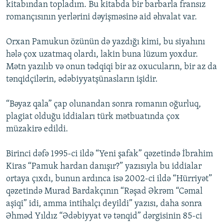
kitabından topladım. Bu kitabda bir barbarla fransız
romançısının yerlərini dəyişməsinə aid əhvalat var.
Orxan Pamukun özünün də yazdığı kimi, bu siyahını
hələ çox uzatmaq olardı, lakin buna lüzum yoxdur.
Mətn yazılıb və onun tədqiqi bir az oxucuların, bir az da
tənqidçilərin, ədəbiyyatşünasların işidir.
“Bəyaz qala” çap olunandan sonra romanın oğurluq,
plagiat olduğu iddiaları türk mətbuatında çox
müzakirə edildi.
Birinci dəfə 1995-ci ildə “Yeni şafak” qəzetində İbrahim
Kiras “Pamuk hardan danışır?” yazısıyla bu iddialar
ortaya çıxdı, bunun ardınca isə 2002-ci ildə “Hürriyət”
qəzetində Murad Bardakçının “Rəşad Əkrəm “Cəmal
aşiqi” idi, amma intihalçı deyildi” yazısı, daha sonra
Əhməd Yıldız “Ədəbiyyat və tənqid” dərgisinin 85-ci