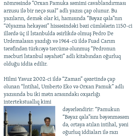
nömrəsində “Orxan Pamuka səmimi cavablandırması
arzusu ilə bir neçə sual“ adlı yazısı çap olunur. Bu
yazıların, demək olar ki, hamısında “Bəyaz qala”nın
“Əlyazma hekayəsi” hissəsindəki bəzi cümlələrin 1150-ci
illərdə üç il İstanbulda əsirlikdə olmuş Pedro De
Urdemalasın yazdığı və 1964-cü ildə Fuad Carım
tərəfindən türkcəyə tərcümə olunmuş “Pedronun
məcburi İstanbul səyahəti” adlı kitabından oğurluq
olduğu iddia edilir.
Hilmi Yavuz 2002-ci ildə “Zaman” qəzetində çap
olunan “İntihal, Umberto Eko və Orxan Pamuk” adlı
yazısında bu iki mətn arasındakı oxşarlığı
intertekstuallıq kimi
dəyərləndirir: “Pamukun
“Bəyaz qala”sını bəyənməsəm
də, ortaya atılan intihal, yəni
oğurluq iddiaları ilə razı