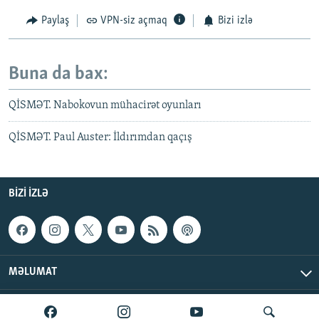
Paylaş
VPN-siz açmaq
Bizi izlə
Buna da bax:
QİSMƏT. Nabokovun mühacirət oyunları
QİSMƏT. Paul Auster: İldırımdan qaçış
BIZI IZLƏ
MƏLUMAT
AzadlıqRadiosu © 2026 Inc. | Bütün hüquqlar qorunur