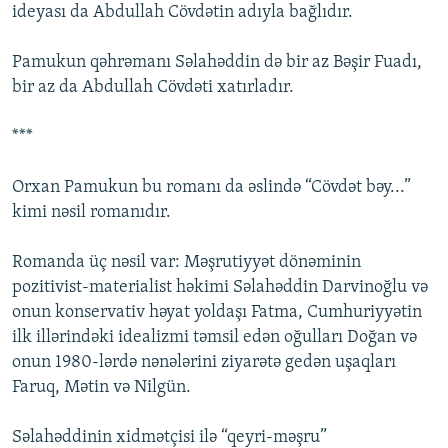
ideyası da Abdullah Cövdətin adıyla bağlıdır.
Pamukun qəhrəmanı Səlahəddin də bir az Bəşir Fuadı,
bir az da Abdullah Cövdəti xatırladır.
***
Orxan Pamukun bu romanı da əslində “Cövdət bəy...”
kimi nəsil romanıdır.
Romanda üç nəsil var: Məşrutiyyət dönəminin
pozitivist-materialist həkimi Səlahəddin Darvinoğlu və
onun konservativ həyat yoldaşı Fatma, Cumhuriyyətin
ilk illərindəki idealizmi təmsil edən oğulları Doğan və
onun 1980-lərdə nənələrini ziyarətə gedən uşaqları
Faruq, Mətin və Nilgün.
Səlahəddinin xidmətçisi ilə “qeyri-məşru”