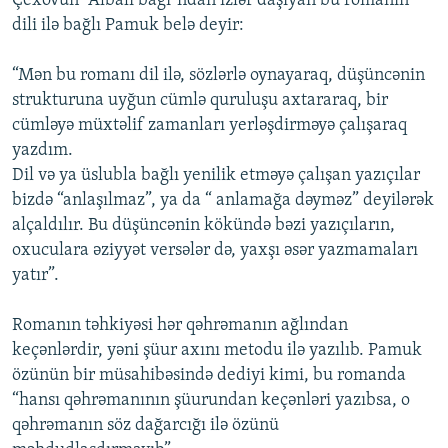
Çexovun “Albalı bağı”ndan izlər daşıyan bu romanın
dili ilə bağlı Pamuk belə deyir:
“Mən bu romanı dil ilə, sözlərlə oynayaraq, düşüncənin
strukturuna uyğun cümlə quruluşu axtararaq, bir
cümləyə müxtəlif zamanları yerləşdirməyə çalışaraq
yazdım.
Dil və ya üslubla bağlı yenilik etməyə çalışan yazıçılar
bizdə “anlaşılmaz”, ya da “ anlamağa dəyməz” deyilərək
alçaldılır. Bu düşüncənin kökündə bəzi yazıçıların,
oxuculara əziyyət versələr də, yaxşı əsər yazmamaları
yatır”.
Romanın təhkiyəsi hər qəhrəmanın ağlından
keçənlərdir, yəni şüur axını metodu ilə yazılıb. Pamuk
özünün bir müsahibəsində dediyi kimi, bu romanda
“hansı qəhrəmanının şüurundan keçənləri yazıbsa, o
qəhrəmanın söz dağarcığı ilə özünü