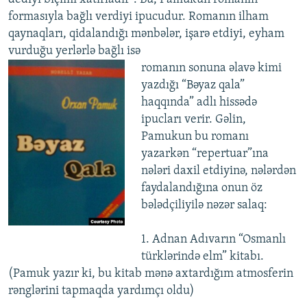
formasıyla bağlı verdiyi ipucudur. Romanın ilham
qaynaqları, qidalandığı mənbələr, işarə etdiyi, eyham
vurduğu yerlərlə bağlı isə
romanın sonuna əlavə kimi
yazdığı “Bəyaz qala”
haqqında” adlı hissədə
ipucları verir. Gəlin,
Pamukun bu romanı
yazarkən “repertuar”ına
nələri daxil etdiyinə, nələrdən
faydalandığına onun öz
bələdçiliyilə nəzər salaq:
1. Adnan Adıvarın “Osmanlı
türklərində elm” kitabı.
(Pamuk yazır ki, bu kitab mənə axtardığım atmosferin
rənglərini tapmaqda yardımçı oldu)