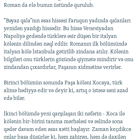
Roman da elə bunun üstündə qurulub.
“Bəyaz qala”nın əsas hissəsi Faruqun yadında qalanları
yenidən yazdığı hissədir. Bu hissə Venesiyadan
Napoliyə gedəndə türklərə əsir düşən bir italyan
kölənin dilindən nəql edilir. Romanın ilk bölümündə
italyan kölə İstanbula gətirilib zindana atılır. Kölənin
bilgiləri onu türklərin gözündə qiymətə mindirir və onu
zindandan çıxardırlar, Paşanın xidmətinə verirlər.
Birinci bölümün sonunda Paşa köləni Xocaya, türk
alimə hədiyyə edir və deyir ki, artıq o istəsə səni azad
edə bilər.
İkinci bölümdə yeni qarşılaşan iki nəfərin - Xoca ilə
kölənin bir-birini tanıma mərhələsi və əslində sona
qədər davam edən əsas xətti başlayır. Zaman keçdikcə
onlar başa düşürlər ki, həm zahirən, həm də daxilən