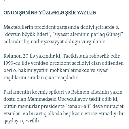
ONUN ŞƏNİNƏ YÜZLƏRLƏ ŞEİR YAZILIB
Məktəblilərin prezident qarşısında dediyi şeirlərdə o,
“dövrün böyük lideri”, “siyasət aləminin parlaq Günəşi”
adlandırılır, nadir şəxsiyyət olduğu vurğulanır.
Rəhmon 20 ilə yaxındır ki, Tacikistana rəhbərlik edir.
1999-cu ildə yenidən prezident seçildiyi elan ediləndən
bəri o, hakimiyyətini möhkəmlətməkdə və siyasi
rəqiblərini sıradan çıxarmaqdadır.
Parlamentin keçmiş spikeri və Rəhmon ailəsinin yaxın
dostu olan Məmmədsəid Ubeydullayev təklif edib ki,
bütün məmurlar prezidentə “cənabi-ali” deyə müraciət
etsinlər. Və bu artıq ölkədə heç kəsin etiraz etmədiyi bir
qaydaya çevrilib.