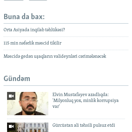
Buna da bax:
Orta Asiyada inqilab təhlükəsi?
115 min nəfərlik məscid tikilir
Məscidə gedən uşaqların valideynləri cərimələnəcək
Gündəm
Elvin Mustafayev azadlıqda:
'Milyonluq yox, minlik korrupsiya
var'
Gürcüstan ali təhsili pulsuz etdi