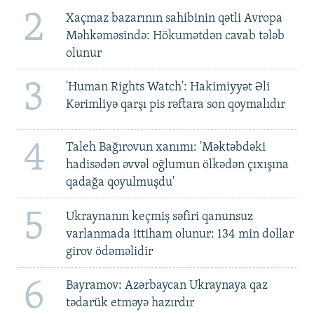
2
Xaçmaz bazarının sahibinin qətli Avropa
Məhkəməsində: Hökumətdən cavab tələb
olunur
3
'Human Rights Watch': Hakimiyyət Əli
Kərimliyə qarşı pis rəftara son qoymalıdır
4
Taleh Bağırovun xanımı: 'Məktəbdəki
hadisədən əvvəl oğlumun ölkədən çıxışına
qadağa qoyulmuşdu'
5
Ukraynanın keçmiş səfiri qanunsuz
varlanmada ittiham olunur: 134 min dollar
girov ödəməlidir
6
Bayramov: Azərbaycan Ukraynaya qaz
tədarük etməyə hazırdır