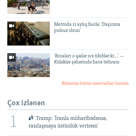
Metroda 11 aylıq fasilə: 'Daşınma
pulsuz olsun'
'Binaları o qədər sıx tikiblər ki...' —
Küləklər şəhərində hava böhranı
Bölmənin bütün materialları burada
Çox izlənən
1
Tramp: 'İranla müharibədənsə,
razılaşmaya üstünlük verirəm'