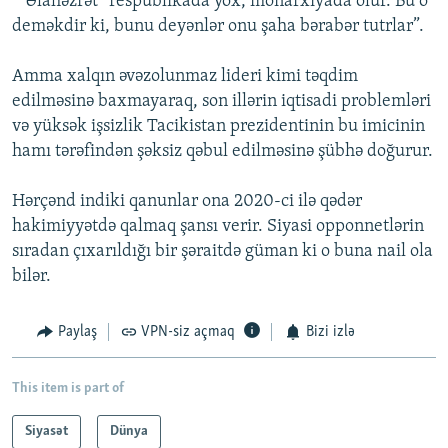
“”Əlahəzrət” respublikada yox, monarxiyada olur. Bu o
deməkdir ki, bunu deyənlər onu şaha bərabər tutrlar”.
Amma xalqın əvəzolunmaz lideri kimi təqdim
edilməsinə baxmayaraq, son illərin iqtisadi problemləri
və yüksək işsizlik Tacikistan prezidentinin bu imicinin
hamı tərəfindən şəksiz qəbul edilməsinə şübhə doğurur.
Hərçənd indiki qanunlar ona 2020-ci ilə qədər
hakimiyyətdə qalmaq şansı verir. Siyasi opponnetlərin
sıradan çıxarıldığı bir şəraitdə güman ki o buna nail ola
bilər.
Paylaş
VPN-siz açmaq
Bizi izlə
This item is part of
Siyasət
Dünya