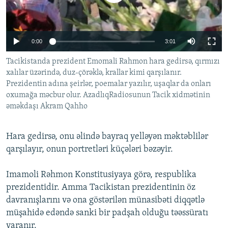
İNFOQRAFIKA
AZƏRBAYCAN ƏDƏBIYYATI KITABXANASI
MISSIYAMIZ
BIZI IZLƏ
KARIKATURA
İSLAM VƏ DEMOKRATIYA
PEŞƏ ETIKASI VƏ JURNALISTIKA STANDARTLARIMIZ
0:00
3:01
İZ - MƏDƏNIYYƏT PROQRAMI
MATERIALLARIMIZDAN ISTIFADƏ
Tacikistanda prezident Emomali Rahmon hara gedirsə, qırmızı
AZADLIQRADIOSU MOBIL TELEFONUNUZDA
RFE/RL-in bütün saytları
xalılar üzərində, duz-çörəklə, krallar kimi qarşılanır.
BIZIMLƏ ƏLAQƏ
Prezidentin adına şeirlər, poemalar yazılır, uşaqlar da onları
oxumağa məcbur olur. AzadlıqRadiosunun Tacik xidmətinin
XƏBƏR BÜLLETENLƏRIMIZ
əməkdaşı Akram Qahho
Hara gedirsə, onu əlində bayraq yelləyən məktəblilər
qarşılayır, onun portretləri küçələri bəzəyir.
Imamoli Rəhmon Konstitusiyaya görə, respublika
prezidentidir. Amma Tacikistan prezidentinin öz
davranışlarını və ona göstərilən münasibəti diqqətlə
müşahidə edəndə sanki bir padşah olduğu təəssüratı
yaranır.