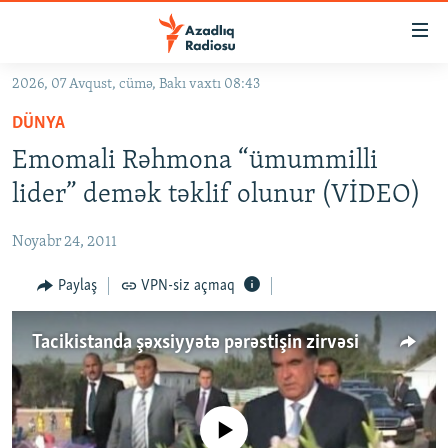
Keçid
linkləri
Əsas
2026, 07 Avqust, cümə, Bakı vaxtı 08:43
məzmuna
GÜNDƏM
DÜNYA
qayıt
#İZAHLA
Əsas
Emomali Rəhmona “ümummilli
KORRUPSIOMETR
naviqasiyaya
lider” demək təklif olunur (VİDEO)
qayıt
#ƏSLINDƏ
Axtarışa
Noyabr 24, 2011
FƏRQƏ BAX
keç
QANUNI DOĞRU
Paylaş
VPN-siz açmaq
ARAŞDIRMA
Tacikistanda şəxsiyyətə pərəstişin zirvəsi
MULTIMEDIA
RADIO ARXIV
VIDEO
HAQQIMIZDA
No media source currently available
FOTOQALEREYA
OXU ZALI