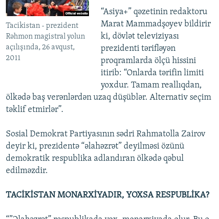
“Asiya+” qəzetinin redaktoru
Marat Mammadşoyev bildirir
Tacikistan - prezident
ki, dövlət televiziyası
Rəhmon magistral yolun
açılışında, 26 avqust,
prezidenti tərifləyən
2011
proqramlarda ölçü hissini
itirib: “Onlarda tərifin limiti
yoxdur. Tamam reallıqdan,
ölkədə baş verənlərdən uzaq düşüblər. Alternativ seçim
təklif etmirlər”.
Sosial Demokrat Partiyasının sədri Rahmatolla Zairov
deyir ki, prezidentə “əlahəzrət” deyilməsi özünü
demokratik respublika adlandıran ölkədə qəbul
edilməzdir.
TACİKİSTAN MONARXİYADIR, YOXSA RESPUBLİKA?