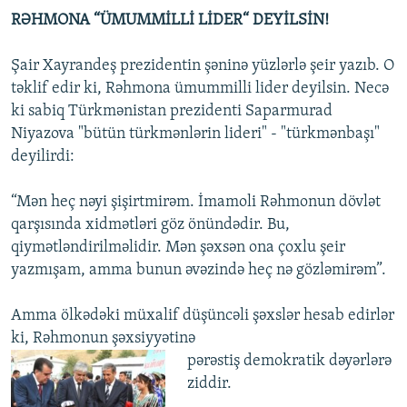
RƏHMONA “ÜMUMMİLLİ LİDER“ DEYİLSİN!
Şair Xayrandeş prezidentin şəninə yüzlərlə şeir yazıb. O
təklif edir ki, Rəhmona ümummilli lider deyilsin. Necə
ki sabiq Türkmənistan prezidenti Saparmurad
Niyazova "bütün türkmənlərin lideri" - "türkmənbaşı"
deyilirdi:
“Mən heç nəyi şişirtmirəm. İmamoli Rəhmonun dövlət
qarşısında xidmətləri göz önündədir. Bu,
qiymətləndirilməlidir. Mən şəxsən ona çoxlu şeir
yazmışam, amma bunun əvəzində heç nə gözləmirəm”.
Amma ölkədəki müxalif düşüncəli şəxslər hesab edirlər
ki, Rəhmonun şəxsiyyətinə
pərəstiş demokratik dəyərlərə
ziddir.