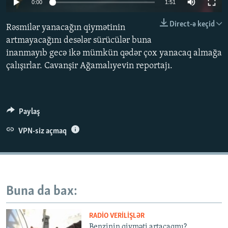
0:00
1:51
İNFOQRAFIKA
AZƏRBAYCAN ƏDƏBIYYATI KITABXANASI
MISSIYAMIZ
BIZI IZLƏ
Direct-ə keçid
Rəsmilər yanacağın qiymətinin
KARIKATURA
İSLAM VƏ DEMOKRATIYA
PEŞƏ ETIKASI VƏ JURNALISTIKA STANDARTLARIMIZ
artmayacağını desələr sürücülər buna
İZ - MƏDƏNIYYƏT PROQRAMI
MATERIALLARIMIZDAN ISTIFADƏ
inanmayıb gecə ikə mümkün qədər çox yanacaq almağa
AZADLIQRADIOSU MOBIL TELEFONUNUZDA
çalışırlar. Cavanşir Ağamalıyevin reportajı.
RFE/RL-in bütün saytları
BIZIMLƏ ƏLAQƏ
XƏBƏR BÜLLETENLƏRIMIZ
Paylaş
VPN-siz açmaq
Buna da bax:
RADIO VERILIŞLƏR
Benzinin qiyməti artacaqmı?