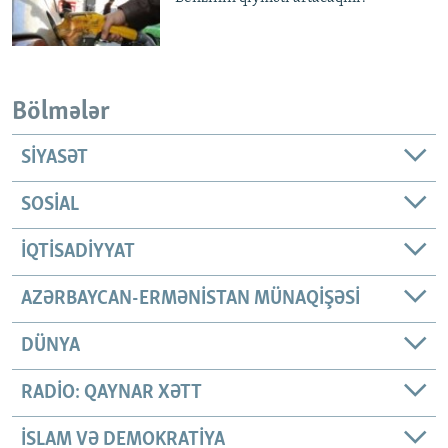
Bölmələr
SIYASƏT
SOSIAL
İQTISADIYYAT
AZƏRBAYCAN-ERMƏNISTAN MÜNAQIŞƏSI
DÜNYA
RADIO: QAYNAR XƏTT
İSLAM VƏ DEMOKRATIYA