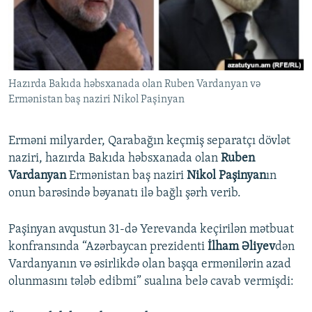
İNFOQRAFIKA
AZƏRBAYCAN ƏDƏBIYYATI KITABXANASI
MISSIYAMIZ
BIZI IZLƏ
KARIKATURA
İSLAM VƏ DEMOKRATIYA
PEŞƏ ETIKASI VƏ JURNALISTIKA STANDARTLARIMIZ
İZ - MƏDƏNIYYƏT PROQRAMI
MATERIALLARIMIZDAN ISTIFADƏ
Hazırda Bakıda həbsxanada olan Ruben Vardanyan və
AZADLIQRADIOSU MOBIL TELEFONUNUZDA
RFE/RL-in bütün saytları
Ermənistan baş naziri Nikol Paşinyan
BIZIMLƏ ƏLAQƏ
XƏBƏR BÜLLETENLƏRIMIZ
Erməni milyarder, Qarabağın keçmiş separatçı dövlət
naziri, hazırda Bakıda həbsxanada olan
Ruben
Vardanyan
Ermənistan baş naziri
Nikol Paşinyan
ın
onun barəsində bəyanatı ilə bağlı şərh verib.
Paşinyan avqustun 31-də Yerevanda keçirilən mətbuat
konfransında “Azərbaycan prezidenti
İlham Əliyev
dən
Vardanyanın və əsirlikdə olan başqa ermənilərin azad
olunmasını tələb edibmi” sualına belə cavab vermişdi: