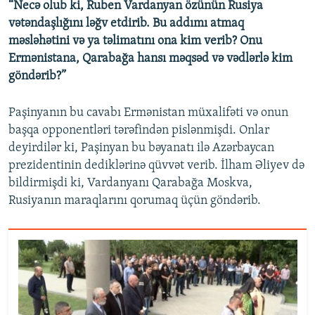
“Necə olub ki, Ruben Vardanyan özünün Rusiya
vətəndaşlığını ləğv etdirib. Bu addımı atmaq
məsləhətini və ya təlimatını ona kim verib? Onu
Ermənistana, Qarabağa hansı məqsəd və vədlərlə kim
göndərib?”
Paşinyanın bu cavabı Ermənistan müxalifəti və onun
başqa opponentləri tərəfindən pislənmişdi. Onlar
deyirdilər ki, Paşinyan bu bəyanatı ilə Azərbaycan
prezidentinin dediklərinə qüvvət verib. İlham Əliyev də
bildirmişdi ki, Vardanyanı Qarabağa Moskva,
Rusiyanın maraqlarını qorumaq üçün göndərib.