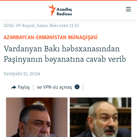
Keçid
linkləri
Əsas
2026, 09 Avqust, bazar, Bakı vaxtı 12:51
məzmuna
GÜNDƏM
AZƏRBAYCAN-ERMƏNISTAN MÜNAQIŞƏSI
qayıt
#İZAHLA
Əsas
Vardanyan Bakı həbsxanasından
KORRUPSIOMETR
naviqasiyaya
Paşinyanın bəyanatına cavab verib
qayıt
#ƏSLINDƏ
Axtarışa
Sentyabr 21, 2024
FƏRQƏ BAX
keç
QANUNI DOĞRU
Paylaş
VPN-siz açmaq
ARAŞDIRMA
MULTIMEDIA
RADIO ARXIV
VIDEO
HAQQIMIZDA
FOTOQALEREYA
OXU ZALI