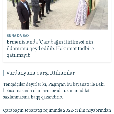
BUNA DA BAX:
Ermənistanda 'Qarabağın itirilməsi'nin
ildönümü qeyd edilib. Hökumət tədbirə
qatılmayıb
Vardanyana qarşı ittihamlar
Tənqidçilər deyirlər ki, Paşinyan bu bəyanatı ilə Bakı
həbsxanasında olanların orada uzun müddət
saxlanmasına haqq qazandırıb.
Qarabağın separatçı rejimində 2022-ci ilin noyabrından