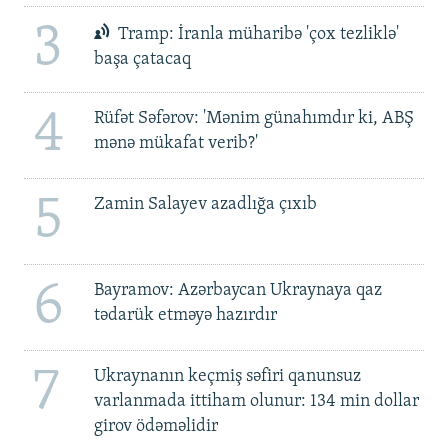
3
Tramp: İranla müharibə 'çox tezliklə'
başa çatacaq
4
Rüfət Səfərov: 'Mənim günahımdır ki, ABŞ
mənə mükafat verib?'
5
Zamin Salayev azadlığa çıxıb
6
Bayramov: Azərbaycan Ukraynaya qaz
tədarük etməyə hazırdır
7
Ukraynanın keçmiş səfiri qanunsuz
varlanmada ittiham olunur: 134 min dollar
girov ödəməlidir