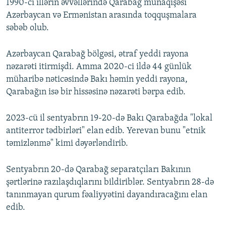
1990-cı illərin əvvəllərində Qarabağ münaqişəsi
Azərbaycan və Ermənistan arasında toqquşmalara
səbəb olub.
Azərbaycan Qarabağ bölgəsi, ətraf yeddi rayona
nəzarəti itirmişdi. Amma 2020-ci ildə 44 günlük
müharibə nəticəsində Bakı həmin yeddi rayona,
Qarabağın isə bir hissəsinə nəzarəti bərpa edib.
2023-cü il sentyabrın 19-20-də Bakı Qarabağda "lokal
antiterror tədbirləri" elan edib. Yerevan bunu "etnik
təmizlənmə" kimi dəyərləndirib.
Sentyabrın 20-də Qarabağ separatçıları Bakının
şərtlərinə razılaşdıqlarını bildiriblər. Sentyabrın 28-də
tanınmayan qurum fəaliyyətini dayandıracağını elan
edib.