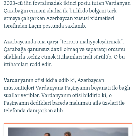
2023-cü ilin fevralınadək ikinci postu tutan Vardanyan
Qarabağın erməni əhalisi ilə birlikdə bölgəni tərk
etməyə çalışarkən Azərbaycan xüsusi xidmətləri
tərəfindən Laçın postunda saxlanıb.
Azərbaycanda ona qarşı “terroru maliyyələşdirmək”,
Qarabağa qanunsuz daxil olmaq və separatçı ordunu
silahlarla təchiz etmək ittihamları irəli sürülüb. O bu
ittihamları rədd edir.
Vardanyanın ofisi iddia edib ki, Azərbaycan
müstəntiqləri Vardanyana Paşinyanın bəyanatı ilə bağlı
suallar veriblər. Vardanyanın ofisi bildirib ki, o
Paşinyanın dedikləri barədə məlumatı ailə üzvləri ilə
telefonda danışarkən alıb.