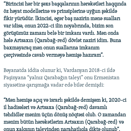
“Birincisi hər bir şəxs başqalarının hərəkətləri haqqında
öz həyat modellərinə və prinsiplərinə uyğun şəkildə
fikir yürüdür. İkincisi, əgər baş nazirin mənə sualları
var idisə, onun 2022-ci ilin noyabrında, bizim son
görüşümüz zamanı belə bir imkanı vardı. Mən onda
hələ Artsaxın (Qarabağ-red) dövlət naziri idim. Buna
baxmayaraq mən onun suallarına imkanım
çərçivəsində cavab verməyə həmişə hazıram”.
Bəyanatda iddia olunur ki, Vardanyan 2018-ci ildə
Paşinyana “yalnız Qarabağın taleyi” onu Ermənistan
siyasətinə qarışmağa vadar edə bilər demişdi:
“Mən həmişə açıq və israrlı şəkildə demişəm ki, 2020-ci
il hadisələri və Artsaxa (Qarabağ-red) davamlı
təhdidlər mənim üçün dönüş nöqtəsi olub. O zamandan
mənim bütün hərəkətlərim Artsaxın (Qarabağ-red) və
onun xalqının taleyindən narahatlıqla diktə olunub”.