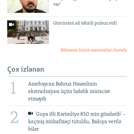
var'
Gürcüstan ali təhsili pulsuz etdi
Bölmənin bütün materialları burada
Çox izlənən
1
Azərbaycan Bəhruz Həsənlinin
ekstradisiyası üçün hələlik müraciət
etməyib
2
'Guya Əli Kərimliyə 850 min göndərib' –
keçmiş mühafizəçi tutuldu, Bakıya verilə
bilər