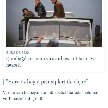
BUNA DA BAX:
Qarabağda erməni və azərbaycanlıların ev
həsrəti
“Hərə öz həyat prinsipləri ilə ölçür”
Vardanyan bu bəyanata münasibəti barədə məlumat
verilməsini xahiş edib: