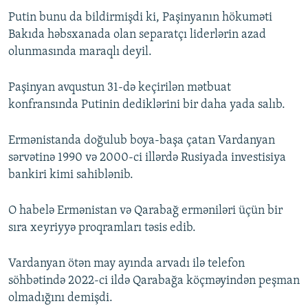
Putin bunu da bildirmişdi ki, Paşinyanın hökuməti
Bakıda həbsxanada olan separatçı liderlərin azad
olunmasında maraqlı deyil.
Paşinyan avqustun 31-də keçirilən mətbuat
konfransında Putinin dediklərini bir daha yada salıb.
Ermənistanda doğulub boya-başa çatan Vardanyan
sərvətinə 1990 və 2000-ci illərdə Rusiyada investisiya
bankiri kimi sahiblənib.
O habelə Ermənistan və Qarabağ erməniləri üçün bir
sıra xeyriyyə proqramları təsis edib.
Vardanyan ötən may ayında arvadı ilə telefon
söhbətində 2022-ci ildə Qarabağa köçməyindən peşman
olmadığını demişdi.