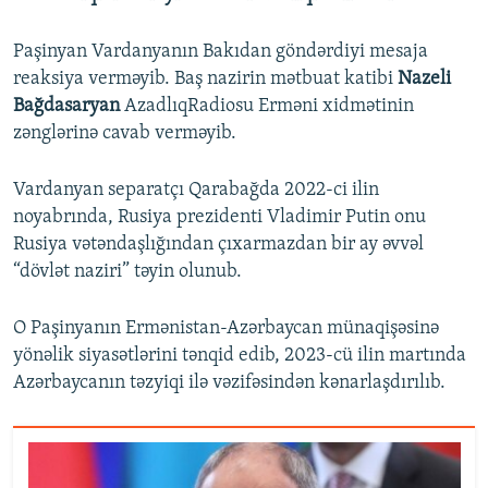
Paşinyan Vardanyanın Bakıdan göndərdiyi mesaja
reaksiya verməyib. Baş nazirin mətbuat katibi
Nazeli
Bağdasaryan
AzadlıqRadiosu Erməni xidmətinin
zənglərinə cavab verməyib.
Vardanyan separatçı Qarabağda 2022-ci ilin
noyabrında, Rusiya prezidenti Vladimir Putin onu
Rusiya vətəndaşlığından çıxarmazdan bir ay əvvəl
“dövlət naziri” təyin olunub.
O Paşinyanın Ermənistan-Azərbaycan münaqişəsinə
yönəlik siyasətlərini tənqid edib, 2023-cü ilin martında
Azərbaycanın təzyiqi ilə vəzifəsindən kənarlaşdırılıb.