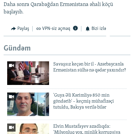
Daha sonra Qarabağdan Ermənistana əhali köçü
başlayıb.
Paylaş
VPN-siz açmaq
Bizi izlə
Gündəm
Savaşsız keçən bir il - Azərbaycanla
Ermənistan sülhə nə qədər yaxındır?
'Guya Əli Kərimliyə 850 min
göndərib' – keçmiş mühafizəçi
tutuldu, Bakıya verilə bilər
Elvin Mustafayev azadlıqda:
'Milyonluq yox, minlik korrupsiya