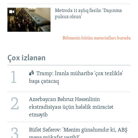
Metroda 11 aylıq fasilə: 'Daşınma
pulsuz olsun'
Bölmənin bütün materialları burada
Çox izlənən
1
Tramp: İranla müharibə 'çox tezliklə'
başa çatacaq
2
Azərbaycan Bəhruz Həsənlinin
ekstradisiyası üçün hələlik müraciət
etməyib
3
Rüfət Səfərov: 'Mənim günahımdır ki, ABŞ
mənə mükafat verib?'