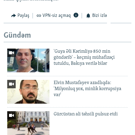
Paylaş
VPN-siz açmaq
Bizi izlə
Gündəm
'Guya Əli Kərimliyə 850 min
göndərib' – keçmiş mühafizəçi
tutuldu, Bakıya verilə bilər
Elvin Mustafayev azadlıqda:
'Milyonluq yox, minlik korrupsiya
var'
Gürcüstan ali təhsili pulsuz etdi