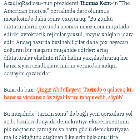
AzadlıqRadiosu-nun prezidenti
Thomas Kent
-in “The
American interest” portalında dərc olunmuş
məqaləsində daha sonra oxuyuruq: “Bu günkü
diktaturaların çoxunda ənənəvi mənzərəni müşahidə
edirik: avtokratik rejimlər yoxsul, məyus xalqları idarə
edir. Ancaq hazırda bəzi təhlilçilər daha çox həyəcan
doğuran bir məqamı müşahidə edirlər: artıq
diktaturalar əhalinin rifah halını yaxşılaşdıraraq hər
hansı siyasi azadlıqlara imkan vermədən xalqın
dəstəyini qazanırlar.
Buna da bax:
Çingiz Abdullayev: 'Tarixdə o qalacaq ki,
hansısa vicdansız öz ziyalılarını təhqir edib, söyüb'
Bu müşahidə "tarixin sonu" ilə bağlı yeni qorxulara yol
açıb: bəziləri dünyada demokratiya eksperimentinin
pik nöqtəsinə çatdığını və hətta güclü demokratiyaya
malik olduğunu düşünən ölkələrin belə onu itirə