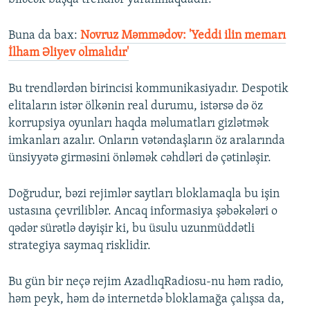
Buna da bax:
Novruz Məmmədov: 'Yeddi ilin memarı
İlham Əliyev olmalıdır'
Bu trendlərdən birincisi kommunikasiyadır. Despotik
elitaların istər ölkənin real durumu, istərsə də öz
korrupsiya oyunları haqda məlumatları gizlətmək
imkanları azalır. Onların vətəndaşların öz aralarında
ünsiyyətə girməsini önləmək cəhdləri də çətinləşir.
Doğrudur, bəzi rejimlər saytları bloklamaqla bu işin
ustasına çevriliblər. Ancaq informasiya şəbəkələri o
qədər sürətlə dəyişir ki, bu üsulu uzunmüddətli
strategiya saymaq risklidir.
Bu gün bir neçə rejim AzadlıqRadiosu-nu həm radio,
həm peyk, həm də internetdə bloklamağa çalışsa da,