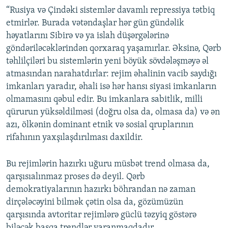
“Rusiya və Çindəki sistemlər davamlı repressiya tətbiq
etmirlər. Burada vətəndaşlar hər gün gündəlik
həyatlarını Sibirə və ya islah düşərgələrinə
göndəriləcəklərindən qorxaraq yaşamırlar. Əksinə, Qərb
təhlilçiləri bu sistemlərin yeni böyük sövdələşməyə əl
atmasından narahatdırlar: rejim əhalinin vacib saydığı
imkanları yaradır, əhali isə hər hansı siyasi imkanların
olmamasını qəbul edir. Bu imkanlara sabitlik, milli
qürurun yüksəldilməsi (doğru olsa da, olmasa da) və ən
azı, ölkənin dominant etnik və sosial qruplarının
rifahının yaxşılaşdırılması daxildir.
Bu rejimlərin hazırkı uğuru müsbət trend olmasa da,
qarşısıalınmaz proses də deyil. Qərb
demokratiyalarının hazırkı böhrandan nə zaman
dirçələcəyini bilmək çətin olsa da, gözümüzün
qarşısında avtoritar rejimlərə güclü təzyiq göstərə
biləcək başqa trendlər yaranmaqdadır.