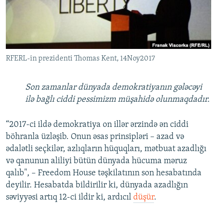
İNFOQRAFIKA
AZƏRBAYCAN ƏDƏBIYYATI KITABXANASI
MISSIYAMIZ
BIZI IZLƏ
KARIKATURA
İSLAM VƏ DEMOKRATIYA
PEŞƏ ETIKASI VƏ JURNALISTIKA STANDARTLARIMIZ
İZ - MƏDƏNIYYƏT PROQRAMI
MATERIALLARIMIZDAN ISTIFADƏ
RFERL-in prezidenti Thomas Kent, 14Noy2017
AZADLIQRADIOSU MOBIL TELEFONUNUZDA
RFE/RL-in bütün saytları
BIZIMLƏ ƏLAQƏ
Son zamanlar dünyada demokratiyanın gələcəyi
XƏBƏR BÜLLETENLƏRIMIZ
ilə bağlı ciddi pessimizm müşahidə olunmaqdadır.
“2017-ci ildə demokratiya on illər ərzində ən ciddi
böhranla üzləşib. Onun əsas prinsipləri – azad və
ədalətli seçkilər, azlıqların hüquqları, mətbuat azadlığı
və qanunun aliliyi bütün dünyada hücuma məruz
qalıb", – Freedom House təşkilatının son hesabatında
deyilir. Hesabatda bildirilir ki, dünyada azadlığın
səviyyəsi artıq 12-ci ildir ki, ardıcıl
düşür
.