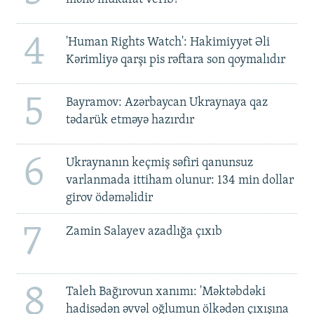
4
'Human Rights Watch': Hakimiyyət Əli
Kərimliyə qarşı pis rəftara son qoymalıdır
5
Bayramov: Azərbaycan Ukraynaya qaz
tədarük etməyə hazırdır
6
Ukraynanın keçmiş səfiri qanunsuz
varlanmada ittiham olunur: 134 min dollar
girov ödəməlidir
7
Zamin Salayev azadlığa çıxıb
8
Taleh Bağırovun xanımı: 'Məktəbdəki
hadisədən əvvəl oğlumun ölkədən çıxışına