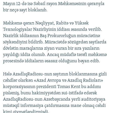
Mayın 12-də isə Səbail rayon Məhkəməsinin qərarıyla
bir neçə sayt bloklanıb.
Məhkəmə qərarı Nəqliyyat, Rabitə və Yüksək
Texnologiyalar Nazirliyinin iddiası əsasında verilib.
Nazirlik iddiasının Baş Prokurorluğun müraciətinə
söykəndiyini bildirib. Müraciətdə sözügedən saytlarda
dövlətin maraqlarına ziyan vuran bir sıra yazıların
yayıldığı iddia olunub. Ancaq müdafiə tərəfi məhkəmə
prosesində iddiaların əsassız olduğunu bəyan edib.
Hələ AzadlıqRadiosu-nun saytının bloklanmasına gizli
cəhdlər olarkən «Azad Avropa və Azadlıq Radioları»
korporasiyasının prezidenti Tomas Kent bu addımı
pisləmiş, bunu hakimiyyətdən sui-istifadə edərək
AzadlıqRadiosu-nun Azərbaycanda yerli auditoriyaya
müstəqil informasiya çatdırmasına mane olmaq cəhdi
kimi qiymətləndirmişdi.