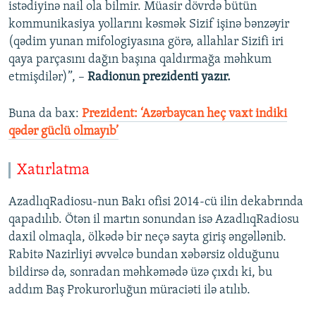
istədiyinə nail ola bilmir. Müasir dövrdə bütün
kommunikasiya yollarını kəsmək Sizif işinə bənzəyir
(qədim yunan mifologiyasına görə, allahlar Sizifi iri
qaya parçasını dağın başına qaldırmağa məhkum
etmişdilər)”, –
Radionun prezidenti yazır.
Buna da bax:
Prezident: ‘Azərbaycan heç vaxt indiki
qədər güclü olmayıb’
Xatırlatma
AzadlıqRadiosu-nun Bakı ofisi 2014-cü ilin dekabrında
qapadılıb. Ötən il martın sonundan isə AzadlıqRadiosu
daxil olmaqla, ölkədə bir neçə sayta giriş əngəllənib.
Rabitə Nazirliyi əvvəlcə bundan xəbərsiz olduğunu
bildirsə də, sonradan məhkəmədə üzə çıxdı ki, bu
addım Baş Prokurorluğun müraciəti ilə atılıb.