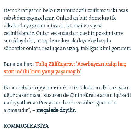
Demokratiyanın belə uzunmüddətli zəifləməsi iki əsas
səbəbdən qaynaqlanır. Onlardan biri demokratik
ölkələrdə yaşanan iqtisadi, ictimai və siyasi
çətinliklərdir. Onlar vətəndaşları elə bir pessimizmə
sürükləyib ki, artıq demokratik dəyərlər haqda
söhbətlər onlara reallıqdan uzaq, təbliğat kimi görünür.
Buna da bax:
Tofiq Zülfüqarov: 'Azərbaycan xalqı heç
vaxt indiki kimi yaxşı yaşamayıb'
İkinci səbəbsə qeyri-demokratik ölkələrin ilk baxışdan
uğur qazanması, xüsusən də Çinin sürətlə artan iqtisadi
nailiyyətləri və Rusiyanın hərbi və kiber gücünün
artmasıdır”, –
məqalədə deyilir.
KOMMUNİKASİYA