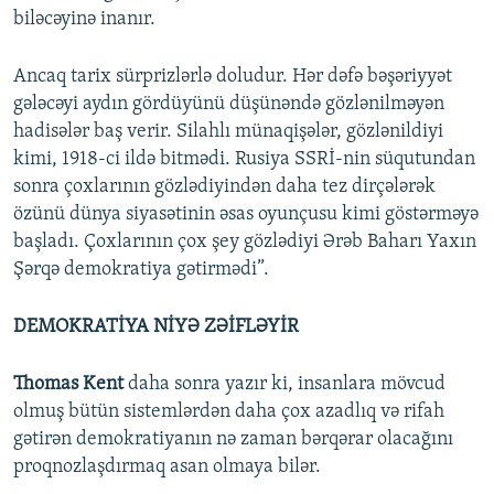
biləcəyinə inanır.
Ancaq tarix sürprizlərlə doludur. Hər dəfə bəşəriyyət
gələcəyi aydın gördüyünü düşünəndə gözlənilməyən
hadisələr baş verir. Silahlı münaqişələr, gözlənildiyi
kimi, 1918-ci ildə bitmədi. Rusiya SSRİ-nin süqutundan
sonra çoxlarının gözlədiyindən daha tez dirçələrək
özünü dünya siyasətinin əsas oyunçusu kimi göstərməyə
başladı. Çoxlarının çox şey gözlədiyi Ərəb Baharı Yaxın
Şərqə demokratiya gətirmədi”.
DEMOKRATİYA NİYƏ ZƏİFLƏYİR
Thomas Kent
daha sonra yazır ki, insanlara mövcud
olmuş bütün sistemlərdən daha çox azadlıq və rifah
gətirən demokratiyanın nə zaman bərqərar olacağını
proqnozlaşdırmaq asan olmaya bilər.