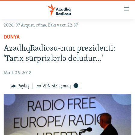
Keçid
linkləri
Əsas
2026, 07 Avqust, cümə, Bakı vaxtı 22:57
məzmuna
GÜNDƏM
DÜNYA
qayıt
#İZAHLA
Əsas
AzadlıqRadiosu-nun prezidenti:
KORRUPSIOMETR
naviqasiyaya
'Tarix sürprizlərlə doludur...'
qayıt
#ƏSLINDƏ
Axtarışa
Mart 06, 2018
FƏRQƏ BAX
keç
QANUNI DOĞRU
Paylaş
VPN-siz açmaq
ARAŞDIRMA
MULTIMEDIA
RADIO ARXIV
VIDEO
HAQQIMIZDA
FOTOQALEREYA
OXU ZALI