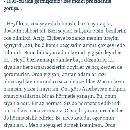
- 1993-cü ildə getmişdiniz? Bəs indiki prezidentlə
görüşə...
- Heyf ki, o, çox şey edə bilmirdi, baxmayaraq ki,
dövlətin rəhbəri idi. Bəzi şeyləri çalışırdı etsin, bəzilərini
edə bilmirdi. Açığı, Elçibəyə baxanda mənim ürəyim
ağrıyırdı, axı, bu ölkənin başçısıdır, amma çox şeyi edə
bilmirdi. Bunu bilməyən adamlar indi yığışıb deyirlər
ki... Heyf, bəzi axmaq adamlar başa düşmürlər ki,
ziyalılar hər zaman sözlərini deyirlər və heç kəsdən də
qorxmurlar. Orda yığışan, oturan adamlar razı
olmasaydılar, ömründə o sözü deməzdilər. Mən onların
hamısını yaxşı tanıyıram. Ona görə Azərbaycan xalqına,
onun ziyalılarına bir az hörmətlə yanaşın. Bu, onun
ziyalılarıdır. Bir az hörmət. Siz də hörmətsiz edib indi
bu sualları mənə verirsiniz. O haqda yazan jurnalistlər
də hörmətsizlik edirlər. Bu necə xalqdır, əgər onun
ziyalıları... Mən o söyüşləri demək istəmirəm. Orda