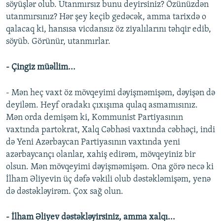
söyüşlər olub. Utanmırsız bunu deyirsiniz? Özünüzdən
utanmırsınız? Hər şey keçib gedəcək, amma tarixdə o
qalacaq ki, hansısa vicdansız öz ziyalılarını təhqir edib,
söyüb. Görünür, utanmırlar.
- Çingiz müəllim...
- Mən heç vaxt öz mövqeyimi dəyişməmişəm, dəyişən də
deyiləm. Heyf oradakı çıxışıma qulaq asmamısınız.
Mən orda demişəm ki, Kommunist Partiyasının
vaxtında partokrat, Xalq Cəbhəsi vaxtında cəbhəçi, indi
də Yeni Azərbaycan Partiyasının vaxtında yeni
azərbaycançı olanlar, xahiş edirəm, mövqeyiniz bir
olsun. Mən mövqeyimi dəyişməmişəm. Ona görə necə ki
İlham Əliyevin üç dəfə vəkili olub dəstəkləmişəm, yenə
də dəstəkləyirəm. Çox sağ olun.
- İlham Əliyev dəstəkləyirsiniz, amma xalqı...