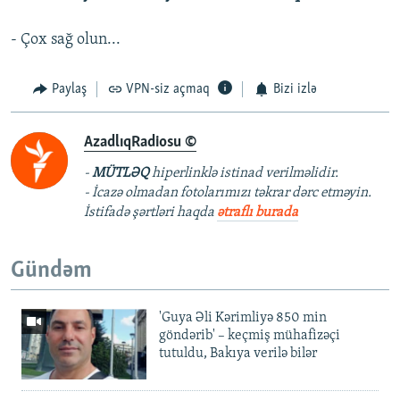
- Çox sağ olun...
Paylaş
VPN-siz açmaq
Bizi izlə
AzadlıqRadiosu ©
-
MÜTLƏQ
hiperlinklə istinad verilməlidir.
- İcazə olmadan fotolarımızı təkrar dərc etməyin.
İstifadə şərtləri haqda
ətraflı burada
Gündəm
'Guya Əli Kərimliyə 850 min
göndərib' – keçmiş mühafizəçi
tutuldu, Bakıya verilə bilər