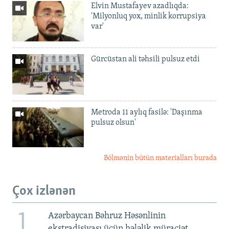
Elvin Mustafayev azadlıqda:
'Milyonluq yox, minlik korrupsiya
var'
Gürcüstan ali təhsili pulsuz etdi
Metroda 11 aylıq fasilə: 'Daşınma
pulsuz olsun'
Bölmənin bütün materialları burada
Çox izlənən
1
Azərbaycan Bəhruz Həsənlinin
ekstradisiyası üçün hələlik müraciət