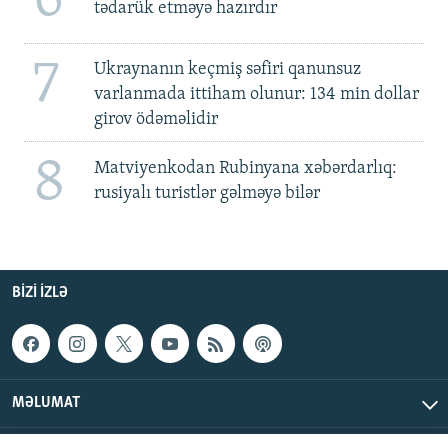
tədarük etməyə hazırdır
7
Ukraynanın keçmiş səfiri qanunsuz
varlanmada ittiham olunur: 134 min dollar
girov ödəməlidir
8
Matviyenkodan Rubinyana xəbərdarlıq:
rusiyalı turistlər gəlməyə bilər
BIZI IZLƏ
MƏLUMAT