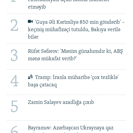
etməyib
2
'Guya Əli Kərimliyə 850 min göndərib' –
keçmiş mühafizəçi tutuldu, Bakıya verilə
bilər
3
Rüfət Səfərov: 'Mənim günahımdır ki, ABŞ
mənə mükafat verib?'
4
Tramp: İranla müharibə 'çox tezliklə'
başa çatacaq
5
Zamin Salayev azadlığa çıxıb
6
Bayramov: Azərbaycan Ukraynaya qaz