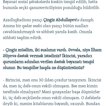
Bəyanat sosial şəbəkələrdə kəskin tənqid edilib, hətta
bununla seçki qanunvericiliyinin pozulduğu bildirilib.
AzadlıqRadiosu yazıçı
Çingiz Abdullayev
lə danışıb.
Amma bir qədər əsəbi olan yazıçı bütün sualları
cavablandırmayıb və söhbəti yarıda kəsib. Onunla
söhbəti təqdim edirik.
- Çingiz müəllim, iki sualımız vardı. Əvvəla, niyə İlham
Əliyevə dəstək vermək istədiniz? İkincisi, yaradıcı
qurumların adından verilən dəstək bəyanatı tənqid
olunur. Bu tənqidlər haqda nə düşünürsünüz?
- Birincisi, mən onu 30 ildən çoxdur tanıyıram. İkincisi
də, mən üç dəfə onun vəkili olmuşam. Bəs mən kimin
tərəfində olmalıyam? Məni qınayanlar başa düşmürlər
ki, üç dəfə seçkilərdə onun vəkili olmuşam. O dəfələrlə
deyib ki, mənim kitablarımı bəyənib, oxuyub. Bundan