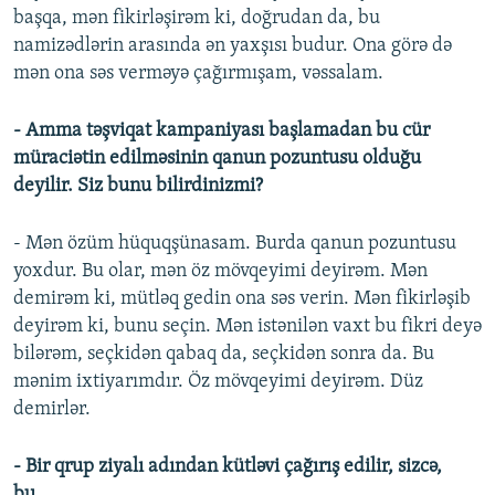
başqa, mən fikirləşirəm ki, doğrudan da, bu
namizədlərin arasında ən yaxşısı budur. Ona görə də
mən ona səs verməyə çağırmışam, vəssalam.
- Amma təşviqat kampaniyası başlamadan bu cür
müraciətin edilməsinin qanun pozuntusu olduğu
deyilir. Siz bunu bilirdinizmi?
- Mən özüm hüquqşünasam. Burda qanun pozuntusu
yoxdur. Bu olar, mən öz mövqeyimi deyirəm. Mən
demirəm ki, mütləq gedin ona səs verin. Mən fikirləşib
deyirəm ki, bunu seçin. Mən istənilən vaxt bu fikri deyə
bilərəm, seçkidən qabaq da, seçkidən sonra da. Bu
mənim ixtiyarımdır. Öz mövqeyimi deyirəm. Düz
demirlər.
- Bir qrup ziyalı adından kütləvi çağırış edilir, sizcə,
bu...