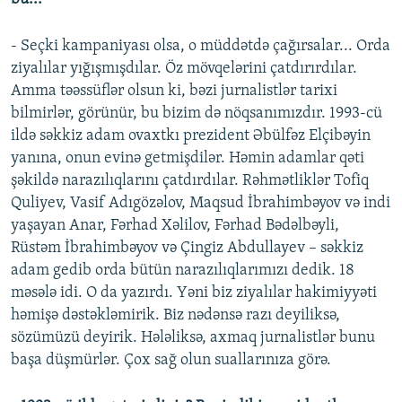
- Seçki kampaniyası olsa, o müddətdə çağırsalar... Orda
ziyalılar yığışmışdılar. Öz mövqelərini çatdırırdılar.
Amma təəssüflər olsun ki, bəzi jurnalistlər tarixi
bilmirlər, görünür, bu bizim də nöqsanımızdır. 1993-cü
ildə səkkiz adam ovaxtkı prezident Əbülfəz Elçibəyin
yanına, onun evinə getmişdilər. Həmin adamlar qəti
şəkildə narazılıqlarını çatdırdılar. Rəhmətliklər Tofiq
Quliyev, Vasif Adıgözəlov, Maqsud İbrahimbəyov və indi
yaşayan Anar, Fərhad Xəlilov, Fərhad Bədəlbəyli,
Rüstəm İbrahimbəyov və Çingiz Abdullayev – səkkiz
adam gedib orda bütün narazılıqlarımızı dedik. 18
məsələ idi. O da yazırdı. Yəni biz ziyalılar hakimiyyəti
həmişə dəstəkləmirik. Biz nədənsə razı deyiliksə,
sözümüzü deyirik. Hələliksə, axmaq jurnalistlər bunu
başa düşmürlər. Çox sağ olun suallarınıza görə.