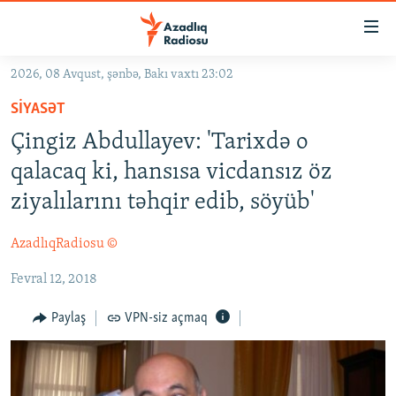
Keçid
linkləri
Əsas
2026, 08 Avqust, şənbə, Bakı vaxtı 23:02
məzmuna
GÜNDƏM
SIYASƏT
qayıt
#İZAHLA
Əsas
Çingiz Abdullayev: 'Tarixdə o
KORRUPSIOMETR
naviqasiyaya
qalacaq ki, hansısa vicdansız öz
qayıt
#ƏSLINDƏ
ziyalılarını təhqir edib, söyüb'
Axtarışa
FƏRQƏ BAX
keç
AzadlıqRadiosu ©
QANUNI DOĞRU
Fevral 12, 2018
ARAŞDIRMA
MULTIMEDIA
Paylaş
VPN-siz açmaq
RADIO ARXIV
VIDEO
HAQQIMIZDA
FOTOQALEREYA
OXU ZALI