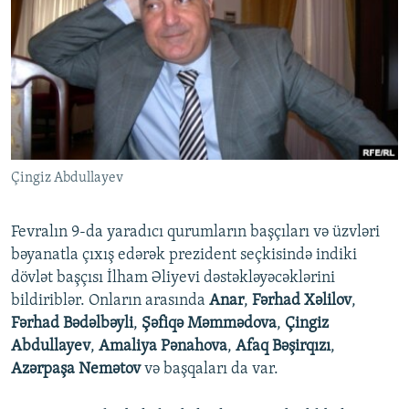
İNFOQRAFIKA
AZƏRBAYCAN ƏDƏBIYYATI KITABXANASI
MISSIYAMIZ
BIZI IZLƏ
KARIKATURA
İSLAM VƏ DEMOKRATIYA
PEŞƏ ETIKASI VƏ JURNALISTIKA STANDARTLARIMIZ
İZ - MƏDƏNIYYƏT PROQRAMI
MATERIALLARIMIZDAN ISTIFADƏ
AZADLIQRADIOSU MOBIL TELEFONUNUZDA
RFE/RL-in bütün saytları
BIZIMLƏ ƏLAQƏ
Çingiz Abdullayev
XƏBƏR BÜLLETENLƏRIMIZ
Fevralın 9-da yaradıcı qurumların başçıları və üzvləri
bəyanatla çıxış edərək prezident seçkisində indiki
dövlət başçısı İlham Əliyevi dəstəkləyəcəklərini
bildiriblər. Onların arasında
Anar
,
Fərhad Xəlilov
,
Fərhad Bədəlbəyli
,
Şəfiqə Məmmədova
,
Çingiz
Abdullayev
,
Amaliya Pənahova
,
Afaq Bəşirqızı
,
Azərpaşa Nemətov
və başqaları da var.