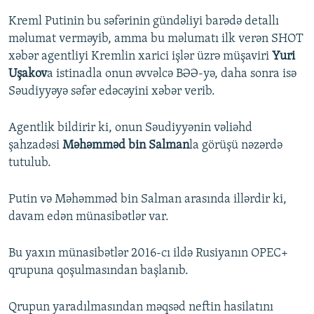
Kreml Putinin bu səfərinin gündəliyi barədə detallı
məlumat verməyib, amma bu məlumatı ilk verən SHOT
xəbər agentliyi Kremlin xarici işlər üzrə müşaviri
Yuri
Uşakov
a istinadla onun əvvəlcə BƏƏ-yə, daha sonra isə
Səudiyyəyə səfər edəcəyini xəbər verib.
Agentlik bildirir ki, onun Səudiyyənin vəliəhd
şahzadəsi
Məhəmməd bin Salman
la görüşü nəzərdə
tutulub.
Putin və Məhəmməd bin Salman arasında illərdir ki,
davam edən münasibətlər var.
Bu yaxın münasibətlər 2016-cı ildə Rusiyanın OPEC+
qrupuna qoşulmasından başlanıb.
Qrupun yaradılmasından məqsəd neftin hasilatını