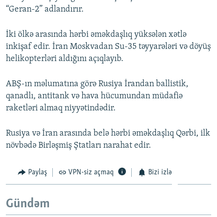
“Geran-2” adlandırır.
İki ölkə arasında hərbi əməkdaşlıq yüksələn xətlə
inkişaf edir. İran Moskvadan Su-35 təyyarələri və döyüş
helikopterləri aldığını açıqlayıb.
ABŞ-ın məlumatına görə Rusiya İrandan ballistik,
qanadlı, antitank və hava hücumundan müdafiə
raketləri almaq niyyətindədir.
Rusiya və İran arasında belə hərbi əməkdaşlıq Qərbi, ilk
növbədə Birləşmiş Ştatları narahat edir.
Paylaş
VPN-siz açmaq
Bizi izlə
Gündəm