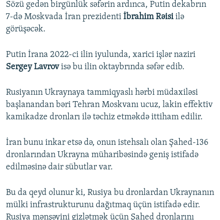
Sözü gedən birgünlük səfərin ardınca, Putin dekabrın
7-də Moskvada İran prezidenti
İbrahim Rəisi
ilə
görüşəcək.
Putin İrana 2022-ci ilin iyulunda, xarici işlər naziri
Sergey Lavrov
isə bu ilin oktaybrında səfər edib.
Rusiyanın Ukraynaya tammiqyaslı hərbi müdaxiləsi
başlanandan bəri Tehran Moskvanı ucuz, lakin effektiv
kamikadze dronları ilə təchiz etməkdə ittiham edilir.
İran bunu inkar etsə də, onun istehsalı olan Şahed-136
dronlarından Ukrayna müharibəsində geniş istifadə
edilməsinə dair sübutlar var.
Bu da qeyd olunur ki, Rusiya bu dronlardan Ukraynanın
mülki infrastrukturunu dağıtmaq üçün istifadə edir.
Rusiya mənşəyini gizlətmək üçün Şahed dronlarını