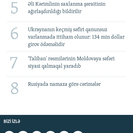
5
Əli Kərimlinin saxlanma şəraitinin
ağırlaşdırıldığı bildirilir
6
Ukraynanın keçmiş səfiri qanunsuz
varlanmada ittiham olunur: 134 min dollar
girov ödəməlidir
7
'Taliban' rəsmilərinin Moldovaya səfəri
siyasi qalmaqal yaradıb
8
Rusiyada namaza görə cərimələr
BIZI IZLƏ