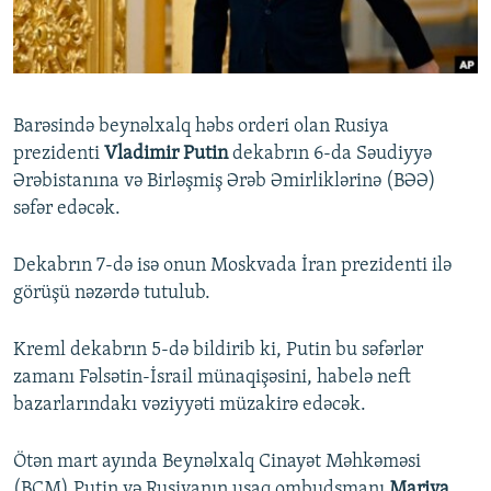
İNFOQRAFIKA
AZƏRBAYCAN ƏDƏBIYYATI KITABXANASI
MISSIYAMIZ
BIZI IZLƏ
KARIKATURA
İSLAM VƏ DEMOKRATIYA
PEŞƏ ETIKASI VƏ JURNALISTIKA STANDARTLARIMIZ
İZ - MƏDƏNIYYƏT PROQRAMI
MATERIALLARIMIZDAN ISTIFADƏ
Barəsində beynəlxalq həbs orderi olan Rusiya
AZADLIQRADIOSU MOBIL TELEFONUNUZDA
RFE/RL-in bütün saytları
prezidenti
Vladimir Putin
dekabrın 6-da Səudiyyə
BIZIMLƏ ƏLAQƏ
Ərəbistanına və Birləşmiş Ərəb Əmirliklərinə (BƏƏ)
səfər edəcək.
XƏBƏR BÜLLETENLƏRIMIZ
Dekabrın 7-də isə onun Moskvada İran prezidenti ilə
görüşü nəzərdə tutulub.
Kreml dekabrın 5-də bildirib ki, Putin bu səfərlər
zamanı Fəlsətin-İsrail münaqişəsini, habelə neft
bazarlarındakı vəziyyəti müzakirə edəcək.
Ötən mart ayında Beynəlxalq Cinayət Məhkəməsi
(BCM) Putin və Rusiyanın uşaq ombudsmanı
Mariya