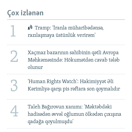
Çox izlənən
1
Tramp: 'İranla müharibədənsə,
razılaşmaya üstünlük verirəm'
2
Xaçmaz bazarının sahibinin qətli Avropa
Məhkəməsində: Hökumətdən cavab tələb
olunur
3
'Human Rights Watch': Hakimiyyət Əli
Kərimliyə qarşı pis rəftara son qoymalıdır
4
Taleh Bağırovun xanımı: 'Məktəbdəki
hadisədən əvvəl oğlumun ölkədən çıxışına
qadağa qoyulmuşdu'