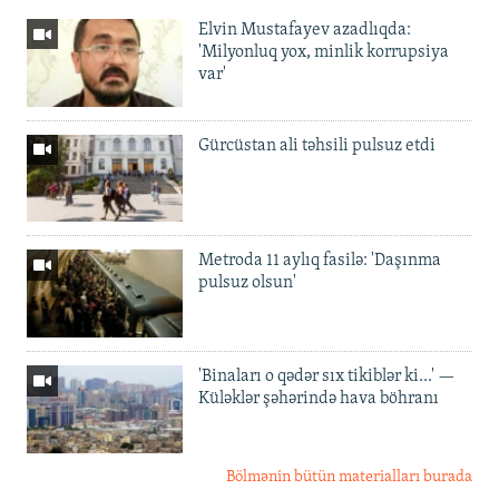
Elvin Mustafayev azadlıqda:
'Milyonluq yox, minlik korrupsiya
var'
Gürcüstan ali təhsili pulsuz etdi
Metroda 11 aylıq fasilə: 'Daşınma
pulsuz olsun'
'Binaları o qədər sıx tikiblər ki...' —
Küləklər şəhərində hava böhranı
Bölmənin bütün materialları burada