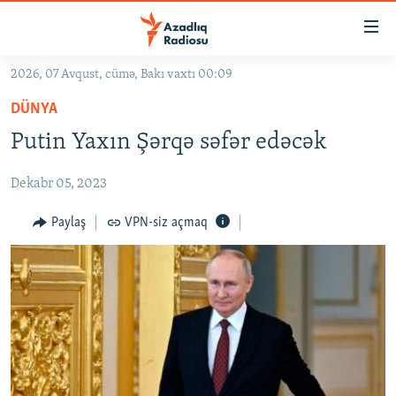
Keçid
linkləri
Əsas
2026, 07 Avqust, cümə, Bakı vaxtı 00:09
məzmuna
GÜNDƏM
DÜNYA
qayıt
#İZAHLA
Əsas
Putin Yaxın Şərqə səfər edəcək
KORRUPSIOMETR
naviqasiyaya
qayıt
Dekabr 05, 2023
#ƏSLINDƏ
Axtarışa
FƏRQƏ BAX
Paylaş
VPN-siz açmaq
keç
QANUNI DOĞRU
ARAŞDIRMA
MULTIMEDIA
RADIO ARXIV
VIDEO
HAQQIMIZDA
FOTOQALEREYA
OXU ZALI