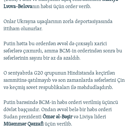
Lvova-Belova
nın həbsi üçün order verib.
Onlar Ukrayna uşaqlarının zorla deportasiyasında
ittiham olunurlar.
Putin hətta bu orderdən əvvəl də çoxsaylı xarici
səfərlərə çıxmırdı, amma BCM-in orderindən sonra bu
səfərlərinin sayını bir az da azaldıb.
O sentyabrda G20 qrupunun Hindistanda keçirilən
sammitinə qatılmayıb və son zamanlarda səfərlərini Çin
və keçmiş sovet respublikaları ilə məhdudlaşdırıb.
Putin barəsində BCM-in həbs orderi verilmiş üçüncü
dövlət başçısıdır. Ondan əvvəl belə bir həbs orderi
Sudan prezidenti
Ömər əl-Bəşir
və Liviya lideri
Müəmmər Qəzzafi
üçün verilib.