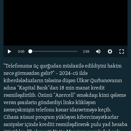
Auto
0:00
2:59
240p
"Telefonuma üç qurğudan müdaxilə edildiyini hakim
360p
necə görməzdən gəlir?" – 2024-cü ildə
kiberdələduzların tələsinə düşən Ülkər Qurbanovanın
480p
adına "Kapital Bank"dan 18 min manat kredit
720p
rəsmiləşdirilib. Özünü "Azercell" əməkdaşı kimi qələmə
1080p
verən şəxslərin göndərdiyi linkə klikləyən
zərərçəkmişin telefonu kənar idarəetməyə keçib.
Cihaza xüsusi proqram yükləyən kibercinayətkarlar
saniyələr içində krediti rəsmiləşdirərək pulu yad hesaba