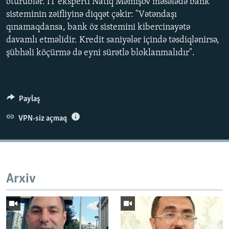
ötürüblər. İT eksperti Natiq Məmişov məsələdə bank
sisteminin zəifliyinə diqqət çəkir: "Vətəndaşı
qınamaqdansa, bank öz sistemini kibercinayətə
davamlı etməlidir. Kredit saniyələr içində təsdiqlənirsə,
Auto
240p
360p
480p
şübhəli köçürmə də eyni sürətlə bloklanmalıdır".
720p
1080p
Paylaş
VPN-siz açmaq
Arxiv