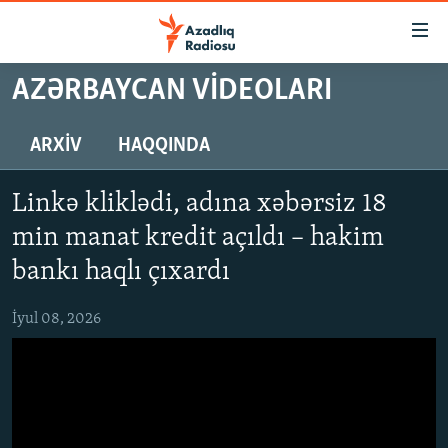
Keçid
linkləri
Əsas
AZƏRBAYCAN VIDEOLARI
məzmuna
GÜNDƏM
qayıt
#İZAHLA
ARXIV
HAQQINDA
Əsas
KORRUPSIOMETR
naviqasiyaya
Linkə kliklədi, adına xəbərsiz 18
qayıt
#ƏSLINDƏ
Axtarışa
min manat kredit açıldı – hakim
FƏRQƏ BAX
keç
bankı haqlı çıxardı
QANUNI DOĞRU
İyul 08, 2026
ARAŞDIRMA
MULTIMEDIA
RADIO ARXIV
VIDEO
HAQQIMIZDA
FOTOQALEREYA
OXU ZALI