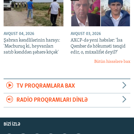
AVQUST 04, 2026
AVQUST 03, 2026
Şabran kəndlilərinin harayı:
AXCP-də yeni həbslər: 'İsa
'Məcburuq ki, heyvanları
Qəmbər də hökuməti tənqid
satıb kənddən şəhərə köçək'
edir, o, müxalifət deyil?'
Bütün hissələrə bax
TV PROQRAMLARA BAX
RADIO PROQRAMLARI DINLƏ
BIZI IZLƏ