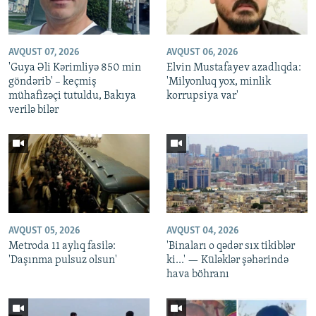
AVQUST 07, 2026
AVQUST 06, 2026
'Guya Əli Kərimliyə 850 min
Elvin Mustafayev azadlıqda:
göndərib' – keçmiş
'Milyonluq yox, minlik
mühafizəçi tutuldu, Bakıya
korrupsiya var'
verilə bilər
AVQUST 05, 2026
AVQUST 04, 2026
Metroda 11 aylıq fasilə:
'Binaları o qədər sıx tikiblər
'Daşınma pulsuz olsun'
ki...' — Küləklər şəhərində
hava böhranı