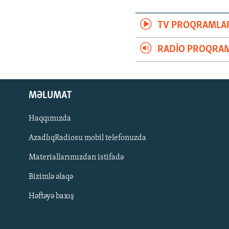
TV PROQRAMLA
RADIO PROQRAM
MƏLUMAT
Haqqımızda
AzadlıqRadiosu mobil telefonuzda
Materiallarımızdan istifadə
BIZI IZLƏ
Bizimlə əlaqə
Həftəyə baxış
RFE/RL-in bütün saytları