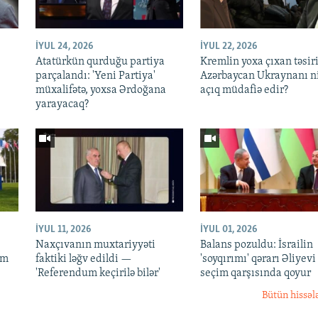
İYUL 24, 2026
İYUL 22, 2026
Atatürkün qurduğu partiya
Kremlin yoxa çıxan təsiri
parçalandı: 'Yeni Partiya'
Azərbaycan Ukraynanı n
müxalifətə, yoxsa Ərdoğana
açıq müdafiə edir?
yarayacaq?
İYUL 11, 2026
İYUL 01, 2026
Naxçıvanın muxtariyyəti
Balans pozuldu: İsrailin
im
faktiki ləğv edildi —
'soyqırımı' qərarı Əliyevi
'Referendum keçirilə bilər'
seçim qarşısında qoyur
Bütün hissəl