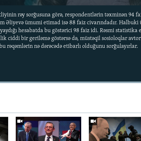
liyinin rəy sorğusuna görə, respondentlərin təxminən 94 fa
ham Əliyevə ümumi etimad isə 88 faiz civarındadır. Halbuki ü
aydığı hesabatda bu göstərici 98 faiz idi. Rəsmi statistika
lik ciddi bir geriləmə göstərsə də, müstəqil sosioloqlar avto
k bu rəqəmlərin nə dərəcədə etibarlı olduğunu sorğulayırlar.
Auto
240p
360p
720p
1080p