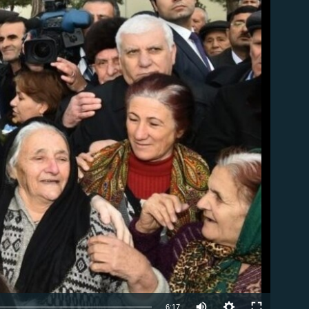
able
Auto
6:17