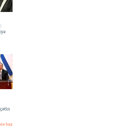
:
iyə
 çətin
ərə bax