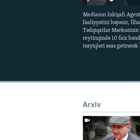
Medianın İnkişafı Agent
fəaliyyətini bəyənir, İl
Tədqiqatlar Mərkəzinin y
reytinqində 10 faiz bənd
təzyiqləri əsas gətirərə
Arxiv