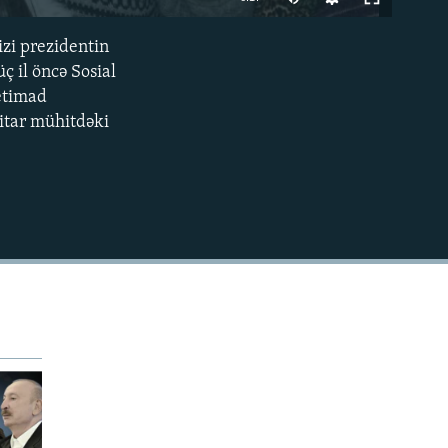
240p
izi prezidentin
EMBED
360p
ç il öncə Sosial
 etimad
480p
ritar mühitdəki
720p
1080p
480p