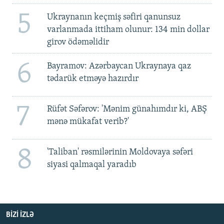
5
Ukraynanın keçmiş səfiri qanunsuz
varlanmada ittiham olunur: 134 min dollar
girov ödəməlidir
6
Bayramov: Azərbaycan Ukraynaya qaz
tədarük etməyə hazırdır
7
Rüfət Səfərov: 'Mənim günahımdır ki, ABŞ
mənə mükafat verib?'
8
'Taliban' rəsmilərinin Moldovaya səfəri
siyasi qalmaqal yaradıb
BIZI IZLƏ