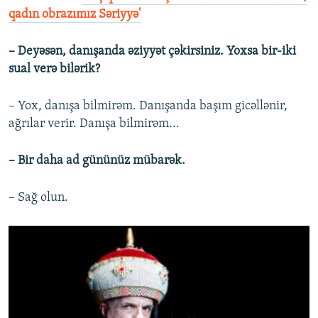
qadın obrazımız Səriyyə'
– Deyəsən, danışanda əziyyət çəkirsiniz. Yoxsa bir-iki
sual verə bilərik?
– Yox, danışa bilmirəm. Danışanda başım gicəllənir,
ağrılar verir. Danışa bilmirəm...
– Bir daha ad gününüz mübarək.
– Sağ olun.