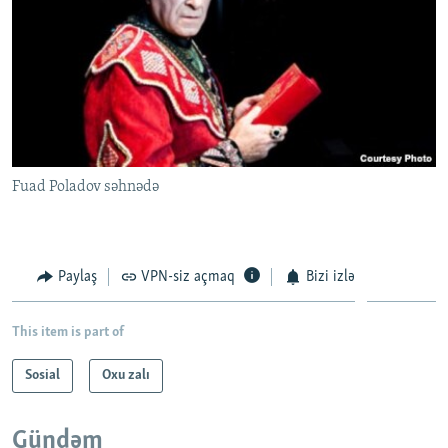
Fuad Poladov səhnədə
Paylaş
VPN-siz açmaq
Bizi izlə
This item is part of
Sosial
Oxu zalı
Gündəm