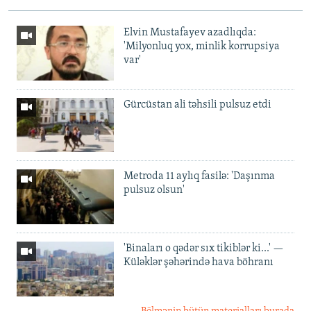
Elvin Mustafayev azadlıqda:
'Milyonluq yox, minlik korrupsiya
var'
Gürcüstan ali təhsili pulsuz etdi
Metroda 11 aylıq fasilə: 'Daşınma
pulsuz olsun'
'Binaları o qədər sıx tikiblər ki...' —
Küləklər şəhərində hava böhranı