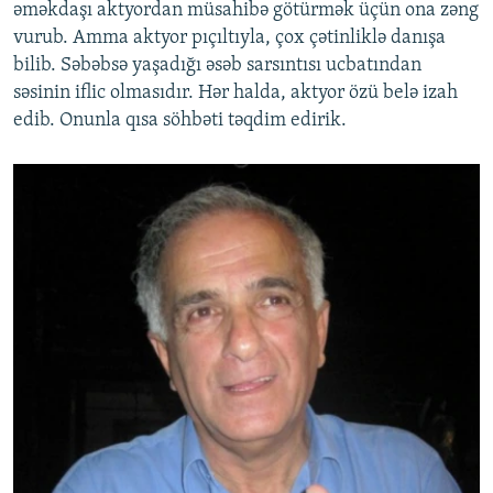
əməkdaşı aktyordan müsahibə götürmək üçün ona zəng
vurub. Amma aktyor pıçıltıyla, çox çətinliklə danışa
bilib. Səbəbsə yaşadığı əsəb sarsıntısı ucbatından
səsinin iflic olmasıdır. Hər halda, aktyor özü belə izah
edib. Onunla qısa söhbəti təqdim edirik.