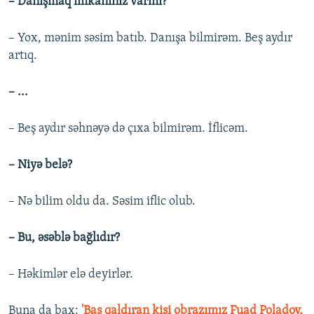
– Danışmaq imkanınız varmı?
– Yox, mənim səsim batıb. Danışa bilmirəm. Beş aydır
artıq.
– ...
– Beş aydır səhnəyə də çıxa bilmirəm. İflicəm.
– Niyə belə?
– Nə bilim oldu da. Səsim iflic olub.
– Bu, əsəblə bağlıdır?
– Həkimlər elə deyirlər.
Buna da bax:​
'Baş qaldıran kişi obrazımız Fuad Poladov,