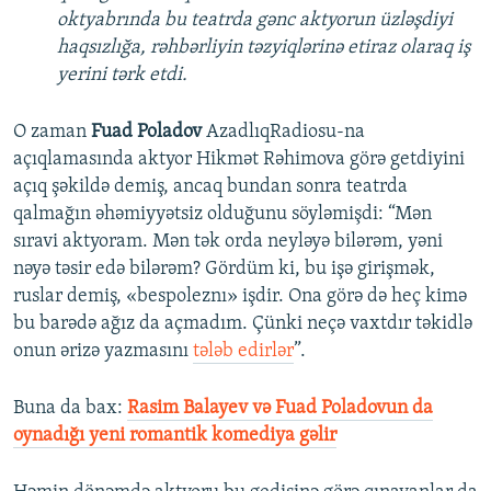
oktyabrında bu teatrda gənc aktyorun üzləşdiyi
haqsızlığa, rəhbərliyin təzyiqlərinə etiraz olaraq iş
yerini tərk etdi.
O zaman
Fuad Poladov
AzadlıqRadiosu-na
açıqlamasında aktyor Hikmət Rəhimova görə getdiyini
açıq şəkildə demiş, ancaq bundan sonra teatrda
qalmağın əhəmiyyətsiz olduğunu söyləmişdi: “Mən
sıravi aktyoram. Mən tək orda neyləyə bilərəm, yəni
nəyə təsir edə bilərəm? Gördüm ki, bu işə girişmək,
ruslar demiş, «bespoleznı» işdir. Ona görə də heç kimə
bu barədə ağız da açmadım. Çünki neçə vaxtdır təkidlə
onun ərizə yazmasını
tələb edirlər
”.
Buna da bax:​
Rasim Balayev və Fuad Poladovun da
oynadığı yeni romantik komediya gəlir