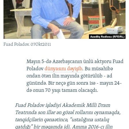
İNFOQRAFIKA
AZƏRBAYCAN ƏDƏBIYYATI KITABXANASI
MISSIYAMIZ
BIZI IZLƏ
KARIKATURA
İSLAM VƏ DEMOKRATIYA
PEŞƏ ETIKASI VƏ JURNALISTIKA STANDARTLARIMIZ
İZ - MƏDƏNIYYƏT PROQRAMI
MATERIALLARIMIZDAN ISTIFADƏ
AZADLIQRADIOSU MOBIL TELEFONUNUZDA
RFE/RL-in bütün saytları
Fuad Poladov. 07Okt2011
BIZIMLƏ ƏLAQƏ
XƏBƏR BÜLLETENLƏRIMIZ
Mayın 5-də Azərbaycanın ünlü aktyoru Fuad
Poladov
dünyasını dəyişib
. Bu müsahibə
ondan ötən ilin mayında götürülüb - ad
günündə. Bir neçə gün sonra isə - mayın 24-
də onun 70 yaşı tamam olacaqdı.
Fuad Poladov işlədiyi Akademik Milli Dram
Teatrında son illər ən gözəl rollarını oynamaqda,
tənqidçilərin qənaətincə, “ustalığına ustalıq
qatdığı” bir məqamda idi. Amma 2016-cı ilin