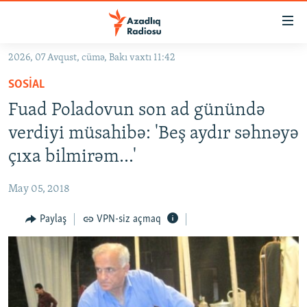
Keçid
linkləri
Əsas
2026, 07 Avqust, cümə, Bakı vaxtı 11:42
məzmuna
GÜNDƏM
SOSIAL
qayıt
#İZAHLA
Əsas
Fuad Poladovun son ad günündə
KORRUPSIOMETR
naviqasiyaya
verdiyi müsahibə: 'Beş aydır səhnəyə
qayıt
#ƏSLINDƏ
çıxa bilmirəm...'
Axtarışa
FƏRQƏ BAX
keç
May 05, 2018
QANUNI DOĞRU
Paylaş
VPN-siz açmaq
ARAŞDIRMA
MULTIMEDIA
RADIO ARXIV
VIDEO
HAQQIMIZDA
FOTOQALEREYA
OXU ZALI