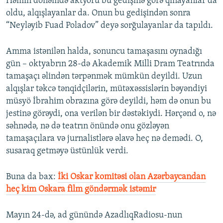
Həmin dönəmdə aktyoru bu gedişinə görə qınayanlar da
oldu, alqışlayanlar da. Onun bu gedişindən sonra
“Neyləyib Fuad Poladov” deyə sorğulayanlar da tapıldı.
Amma istənilən halda, sonuncu tamaşasını oynadığı
gün – oktyabrın 28-də Akademik Milli Dram Teatrında
tamaşaçı əlindən tərpənmək mümkün deyildi. Uzun
alqışlar təkcə tənqidçilərin, mütəxəssislərin bəyəndiyi
müsyö İbrahim obrazına görə deyildi, həm də onun bu
jestinə görəydi, ona verilən bir dəstəkiydi. Hərçənd o, nə
səhnədə, nə də teatrın önündə onu gözləyən
tamaşaçılara və jurnalistlərə əlavə heç nə demədi. O,
susaraq getməyə üstünlük verdi.
Buna da bax:​
İki Oskar komitəsi olan Azərbaycandan
heç kim Oskara film göndərmək istəmir
Mayın 24-də, ad günündə AzadlıqRadiosu-nun