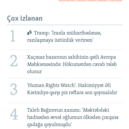
Bölmənin bütün materialları burada
Çox izlənən
1
Tramp: 'İranla müharibədənsə,
razılaşmaya üstünlük verirəm'
2
Xaçmaz bazarının sahibinin qətli Avropa
Məhkəməsində: Hökumətdən cavab tələb
olunur
3
'Human Rights Watch': Hakimiyyət Əli
Kərimliyə qarşı pis rəftara son qoymalıdır
4
Taleh Bağırovun xanımı: 'Məktəbdəki
hadisədən əvvəl oğlumun ölkədən çıxışına
qadağa qoyulmuşdu'