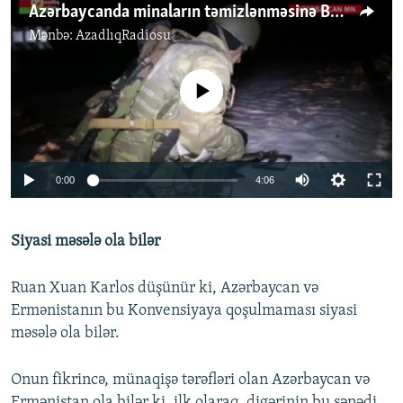
Azərbaycanda minaların təmizlənməsinə BMT niyə qoşula bilmir?
Mənbə:
AzadlıqRadiosu
No media source currently available
Auto
0:00
4:06
240p
Siyasi məsələ ola bilər
360p
Auto
240p
360p
480p
480p
Ruan Xuan Karlos düşünür ki, Azərbaycan və
720p
Ermənistanın bu Konvensiyaya qoşulmaması siyasi
720p
1080p
məsələ ola bilər.
1080p
Onun fikrincə, münaqişə tərəfləri olan Azərbaycan və
Ermənistan ola bilər ki, ilk olaraq, digərinin bu sənədi