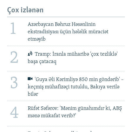
Çox izlənən
1
Azərbaycan Bəhruz Həsənlinin
ekstradisiyası üçün hələlik müraciət
etməyib
2
Tramp: İranla müharibə 'çox tezliklə'
başa çatacaq
3
'Guya Əli Kərimliyə 850 min göndərib' –
keçmiş mühafizəçi tutuldu, Bakıya verilə
bilər
4
Rüfət Səfərov: 'Mənim günahımdır ki, ABŞ
mənə mükafat verib?'