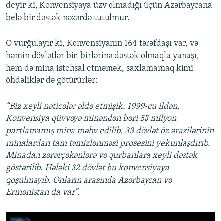
deyir ki, Konvensiyaya üzv olmadığı üçün Azərbaycana
belə bir dəstək nəzərdə tutulmur.
O vurğulayır ki, Konvensiyanın 164 tərəfdaşı var, və
həmin dövlətlər bir-birlərinə dəstək olmaqla yanaşı,
həm də mina istehsal etməmək, saxlamamaq kimi
öhdəliklər də götürürlər:
“Biz xeyli nəticələr əldə etmişik. 1999-cu ildən,
Konvensiya qüvvəyə minəndən bəri 53 milyon
partlamamış mina məhv edilib. 33 dövlət öz ərazilərinin
minalardan tam təmizlənməsi prosesini yekunlaşdırıb.
Minadan zərərçəkənlərə və qurbanlara xeyli dəstək
göstərilib. Hələki 32 dövlət bu konvensiyaya
qoşulmayıb. Onların arasında Azərbaycan və
Ermənistan da var”.