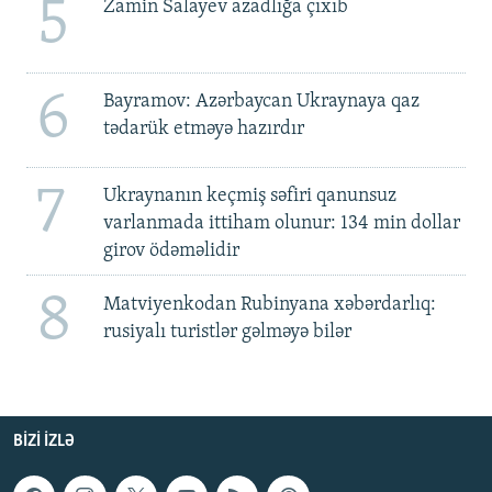
5
Zamin Salayev azadlığa çıxıb
6
Bayramov: Azərbaycan Ukraynaya qaz
tədarük etməyə hazırdır
7
Ukraynanın keçmiş səfiri qanunsuz
varlanmada ittiham olunur: 134 min dollar
girov ödəməlidir
8
Matviyenkodan Rubinyana xəbərdarlıq:
rusiyalı turistlər gəlməyə bilər
BIZI IZLƏ