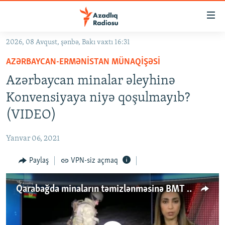
Keçid
linkləri
Əsas
2026, 08 Avqust, şənbə, Bakı vaxtı 16:31
məzmuna
GÜNDƏM
AZƏRBAYCAN-ERMƏNISTAN MÜNAQIŞƏSI
qayıt
#İZAHLA
Əsas
Azərbaycan minalar əleyhinə
KORRUPSIOMETR
naviqasiyaya
Konvensiyaya niyə qoşulmayıb?
qayıt
#ƏSLINDƏ
(VIDEO)
Axtarışa
FƏRQƏ BAX
keç
Yanvar 06, 2021
QANUNI DOĞRU
Paylaş
VPN-siz açmaq
ARAŞDIRMA
MULTIMEDIA
Qarabağda minaların təmizlənməsinə BMT qoşula bilər?
RADIO ARXIV
VIDEO
HAQQIMIZDA
FOTOQALEREYA
OXU ZALI