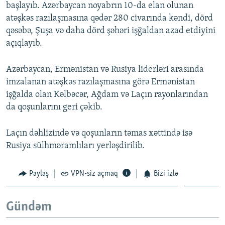
başlayıb. Azərbaycan noyabrın 10-da elan olunan
atəşkəs razılaşmasına qədər 280 civarında kəndi, dörd
qəsəbə, Şuşa və daha dörd şəhəri işğaldan azad etdiyini
açıqlayıb.
Azərbaycan, Ermənistan və Rusiya liderləri arasında
imzalanan atəşkəs razılaşmasına görə Ermənistan
işğalda olan Kəlbəcər, Ağdam və Laçın rayonlarından
da qoşunlarını geri çəkib.
Laçın dəhlizində və qoşunların təmas xəttində isə
Rusiya sülhməramlıları yerləşdirilib.
Paylaş
VPN-siz açmaq
Bizi izlə
Gündəm