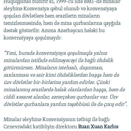
Hüquqşünas bildirir ki, 1999-cu ildə BMT-də minalar
əleyhinə Konvensiya qəbul olunub və konvensiyaya
qoşulan dövlətlərə həm ərazilərin minaların
təmizlənməsində, həm də mina qurbanlarına qayğıda
dəstək göstərilir. Amma Azərbaycan hələki bu
konvensiyaya qoşulmayıb:
“Yəni, burada konvensiyaya qoşulmaqla yalnız
minalardan istifadə edilməyəcəyi ilə bağlı öhdəlik
götürmürsən. Minaların istehsalı, daşınması,
saxlanması və sair kimi öhdəliklərdən başqa həm də
üzv dövlətlər bir-birlərinə yardım edirlər. Çünki
minalanmış ərazilərdə həlak olanlardan başqa, həm də
ciddi xəsarət alanlar, zərərçəkən qurbanlar var. Üzv
dövlətlər qurbanlara yardım təşəbbüsü ilə də çıxış edir”.
Minalar əleyhinə Konvensiyanın tətbiqi ilə bağlı
Cenevrədəki katibliyin direktoru
Ruan Xuan Karlos