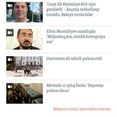
'Guya Əli Kərimliyə 850 min
göndərib' – keçmiş mühafizəçi
tutuldu, Bakıya verilə bilər
Elvin Mustafayev azadlıqda:
'Milyonluq yox, minlik korrupsiya
var'
Gürcüstan ali təhsili pulsuz etdi
Metroda 11 aylıq fasilə: 'Daşınma
pulsuz olsun'
Bölmənin bütün materialları burada