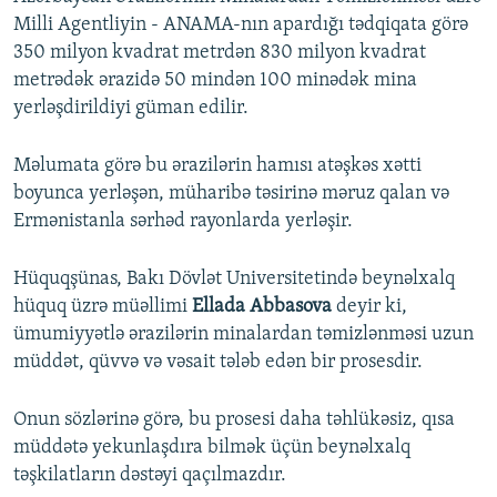
Milli Agentliyin - ANAMA-nın apardığı tədqiqata görə
350 milyon kvadrat metrdən 830 milyon kvadrat
metrədək ərazidə 50 mindən 100 minədək mina
yerləşdirildiyi güman edilir.
Məlumata görə bu ərazilərin hamısı atəşkəs xətti
boyunca yerləşən, müharibə təsirinə məruz qalan və
Ermənistanla sərhəd rayonlarda yerləşir.
Hüquqşünas, Bakı Dövlət Universitetində beynəlxalq
hüquq üzrə müəllimi
Ellada Abbasova
deyir ki,
ümumiyyətlə ərazilərin minalardan təmizlənməsi uzun
müddət, qüvvə və vəsait tələb edən bir prosesdir.
Onun sözlərinə görə, bu prosesi daha təhlükəsiz, qısa
müddətə yekunlaşdıra bilmək üçün beynəlxalq
təşkilatların dəstəyi qaçılmazdır.