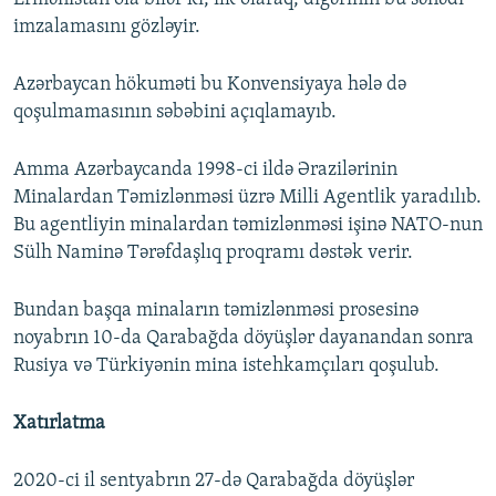
imzalamasını gözləyir.
Azərbaycan hökuməti bu Konvensiyaya hələ də
qoşulmamasının səbəbini açıqlamayıb.
Amma Azərbaycanda 1998-ci ildə Ərazilərinin
Minalardan Təmizlənməsi üzrə Milli Agentlik yaradılıb.
Bu agentliyin minalardan təmizlənməsi işinə NATO-nun
Sülh Naminə Tərəfdaşlıq proqramı dəstək verir.
Bundan başqa minaların təmizlənməsi prosesinə
noyabrın 10-da Qarabağda döyüşlər dayanandan sonra
Rusiya və Türkiyənin mina istehkamçıları qoşulub.
Xatırlatma
2020-ci il sentyabrın 27-də Qarabağda döyüşlər