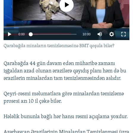
No media source currently available
İNFOQRAFIKA
AZƏRBAYCAN ƏDƏBIYYATI KITABXANASI
MISSIYAMIZ
BIZI IZLƏ
KARIKATURA
İSLAM VƏ DEMOKRATIYA
PEŞƏ ETIKASI VƏ JURNALISTIKA STANDARTLARIMIZ
İZ - MƏDƏNIYYƏT PROQRAMI
MATERIALLARIMIZDAN ISTIFADƏ
Auto
0:00
10:00
AZADLIQRADIOSU MOBIL TELEFONUNUZDA
RFE/RL-in bütün saytları
240p
Qarabağda minaların təmizlənməsinə BMT qoşula bilər?
BIZIMLƏ ƏLAQƏ
360p
XƏBƏR BÜLLETENLƏRIMIZ
Qarabağda 44 gün davam edən müharibə zamanı
480p
Auto
240p
360p
480p
işğaldan azad olunan ərazilərə qayıdış planı həm də bu
720p
ərazilərin minalardan tam təmizlənməsindən aslıdır.
720p
1080p
1080p
Qeyri-rəsmi məlumatlara görə minalardan təmizləmə
prosesi azı 10 il çəkə bilər.
Hələlik bununla bağlı hər hansı rəsmi açıqlama yoxdur.
Azərbaycan Ərazilərinin Minalardan Təmizlənməsi üzrə