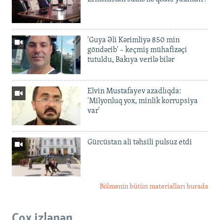
'Guya Əli Kərimliyə 850 min
göndərib' – keçmiş mühafizəçi
tutuldu, Bakıya verilə bilər
Elvin Mustafayev azadlıqda:
'Milyonluq yox, minlik korrupsiya
var'
Gürcüstan ali təhsili pulsuz etdi
Bölmənin bütün materialları burada
Çox izlənən