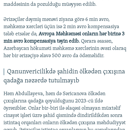
maddəsinin da pozulduğu müəyyən edilib.
Ərizəçilər dəymiş mənəvi ziyana görə 6 min avro,
məhkəmə xərcləri üçün isə 2 min avro kompensasiya
tələb etsələr də,
Avropa Məhkəməsi onların hər birinə 3
min avro kompensasiya təyin edib.
Qərara əsasən,
Azərbaycan hökuməti məhkəmə xərclərinin əvəzi olaraq
hər bir ərizəçiyə əlavə 500 avro da ödəməlidir.
Qanunvericilikdə şahidin ölkədən çıxışına
qadağa nəzərdə tutulmayıb
Həm Abdullayeva, həm də Səricanova ölkədən
çıxışlarına qadağa qoyulduğunu 2023-cü ildə
öyrəniblər. Onlar bir-biri ilə əlaqəsi olmayan müxtəlif
cinayət işləri üzrə şahid qismində dindirildikdən sonra
istintaq orqanları onların ölkədən çıxışına məhdudiyyət