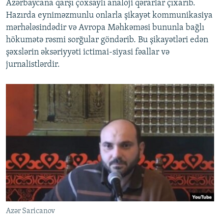
Azərbaycana qarşı çoxsaylı analoji qərarlar çıxarıb.
Hazırda eyniməzmunlu onlarla şikayət kommunikasiya
mərhələsindədir və Avropa Məhkəməsi bununla bağlı
hökumətə rəsmi sorğular göndərib. Bu şikayətləri edən
şəxslərin əksəriyyəti ictimai-siyasi fəallar və
jurnalistlərdir.
Azər Saricanov