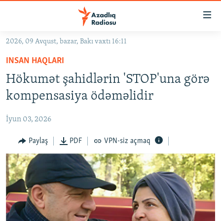
Keçid
linkləri
Əsas
2026, 09 Avqust, bazar, Bakı vaxtı 16:11
məzmuna
GÜNDƏM
INSAN HAQLARI
qayıt
#İZAHLA
Əsas
Hökumət şahidlərin 'STOP'una görə
KORRUPSIOMETR
naviqasiyaya
kompensasiya ödəməlidir
qayıt
#ƏSLINDƏ
Axtarışa
İyun 03, 2026
FƏRQƏ BAX
keç
QANUNI DOĞRU
Paylaş
PDF
VPN-siz açmaq
ARAŞDIRMA
MULTIMEDIA
RADIO ARXIV
VIDEO
HAQQIMIZDA
FOTOQALEREYA
OXU ZALI