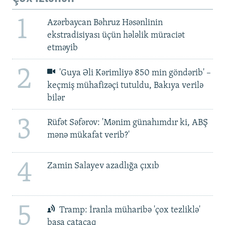
1
Azərbaycan Bəhruz Həsənlinin
ekstradisiyası üçün hələlik müraciət
etməyib
2
'Guya Əli Kərimliyə 850 min göndərib' –
keçmiş mühafizəçi tutuldu, Bakıya verilə
bilər
3
Rüfət Səfərov: 'Mənim günahımdır ki, ABŞ
mənə mükafat verib?'
4
Zamin Salayev azadlığa çıxıb
5
Tramp: İranla müharibə 'çox tezliklə'
başa çatacaq