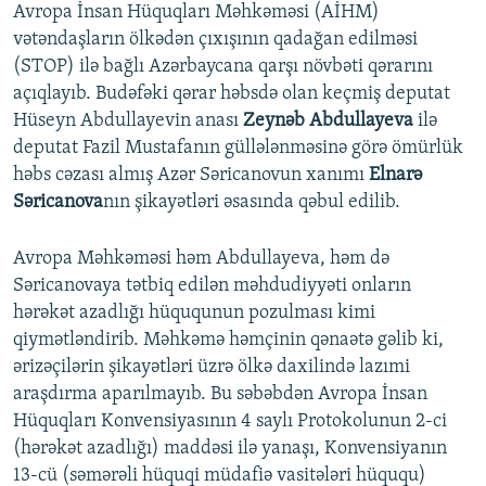
Avropa İnsan Hüquqları Məhkəməsi (AİHM)
vətəndaşların ölkədən çıxışının qadağan edilməsi
(STOP) ilə bağlı Azərbaycana qarşı növbəti qərarını
açıqlayıb. Budəfəki qərar həbsdə olan keçmiş deputat
Hüseyn Abdullayevin anası
Zeynəb Abdullayeva
ilə
deputat Fazil Mustafanın güllələnməsinə görə ömürlük
həbs cəzası almış Azər Səricanovun xanımı
Elnarə
Səricanova
nın şikayətləri əsasında qəbul edilib.
Avropa Məhkəməsi həm Abdullayeva, həm də
Səricanovaya tətbiq edilən məhdudiyyəti onların
hərəkət azadlığı hüququnun pozulması kimi
qiymətləndirib. Məhkəmə həmçinin qənaətə gəlib ki,
ərizəçilərin şikayətləri üzrə ölkə daxilində lazımi
araşdırma aparılmayıb. Bu səbəbdən Avropa İnsan
Hüquqları Konvensiyasının 4 saylı Protokolunun 2-ci
(hərəkət azadlığı) maddəsi ilə yanaşı, Konvensiyanın
13-cü (səmərəli hüquqi müdafiə vasitələri hüququ)