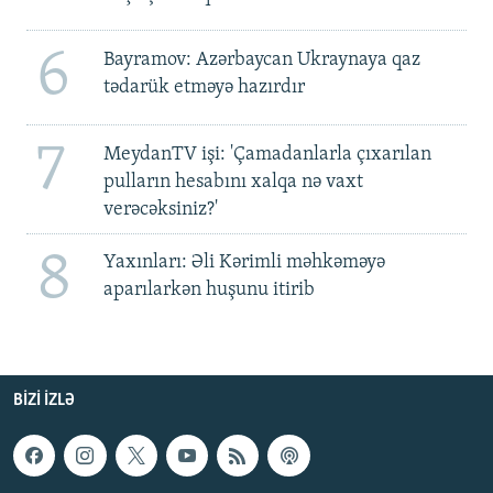
6
Bayramov: Azərbaycan Ukraynaya qaz
tədarük etməyə hazırdır
7
MeydanTV işi: 'Çamadanlarla çıxarılan
pulların hesabını xalqa nə vaxt
verəcəksiniz?'
8
Yaxınları: Əli Kərimli məhkəməyə
aparılarkən huşunu itirib
BIZI IZLƏ