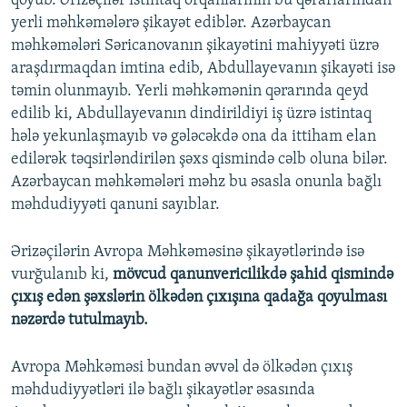
qoyub. Ərizəçilər istintaq orqanlarının bu qərarlarından
yerli məhkəmələrə şikayət ediblər. Azərbaycan
məhkəmələri Səricanovanın şikayətini mahiyyəti üzrə
araşdırmaqdan imtina edib, Abdullayevanın şikayəti isə
təmin olunmayıb. Yerli məhkəmənin qərarında qeyd
edilib ki, Abdullayevanın dindirildiyi iş üzrə istintaq
hələ yekunlaşmayıb və gələcəkdə ona da ittiham elan
edilərək təqsirləndirilən şəxs qismində cəlb oluna bilər.
Azərbaycan məhkəmələri məhz bu əsasla onunla bağlı
məhdudiyyəti qanuni sayıblar.
Ərizəçilərin Avropa Məhkəməsinə şikayətlərində isə
vurğulanıb ki,
mövcud qanunvericilikdə şahid qismində
çıxış edən şəxslərin ölkədən çıxışına qadağa qoyulması
nəzərdə tutulmayıb.
Avropa Məhkəməsi bundan əvvəl də ölkədən çıxış
məhdudiyyətləri ilə bağlı şikayətlər əsasında