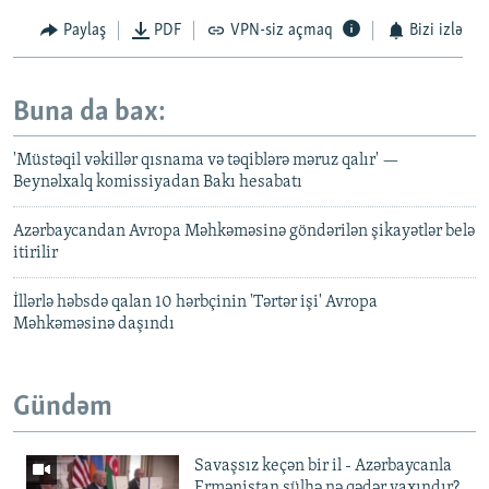
Paylaş
PDF
VPN-siz açmaq
Bizi izlə
Buna da bax:
'Müstəqil vəkillər qısnama və təqiblərə məruz qalır' —
Beynəlxalq komissiyadan Bakı hesabatı
Azərbaycandan Avropa Məhkəməsinə göndərilən şikayətlər belə
itirilir
İllərlə həbsdə qalan 10 hərbçinin 'Tərtər işi' Avropa
Məhkəməsinə daşındı
Gündəm
Savaşsız keçən bir il - Azərbaycanla
Ermənistan sülhə nə qədər yaxındır?