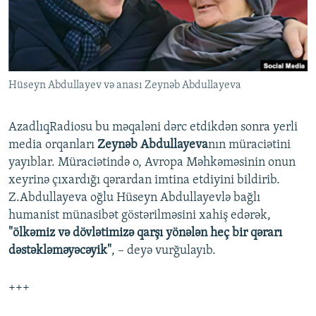
İNFOQRAFIKA
AZƏRBAYCAN ƏDƏBIYYATI KITABXANASI
MISSIYAMIZ
BIZI IZLƏ
KARIKATURA
İSLAM VƏ DEMOKRATIYA
PEŞƏ ETIKASI VƏ JURNALISTIKA STANDARTLARIMIZ
İZ - MƏDƏNIYYƏT PROQRAMI
MATERIALLARIMIZDAN ISTIFADƏ
Hüseyn Abdullayev və anası Zeynəb Abdullayeva
AZADLIQRADIOSU MOBIL TELEFONUNUZDA
RFE/RL-in bütün saytları
BIZIMLƏ ƏLAQƏ
AzadlıqRadiosu bu məqaləni dərc etdikdən sonra yerli
XƏBƏR BÜLLETENLƏRIMIZ
media orqanları
Zeynəb Abdullayeva
nın müraciətini
yayıblar. Müraciətində o, Avropa Məhkəməsinin onun
xeyrinə çıxardığı qərardan imtina etdiyini bildirib.
Z.Abdullayeva oğlu Hüseyn Abdullayevlə bağlı
humanist münasibət göstərilməsini xahiş edərək,
"ölkəmiz və dövlətimizə qarşı yönələn heç bir qərarı
dəstəkləməyəcəyik"
, – deyə vurğulayıb.
+++