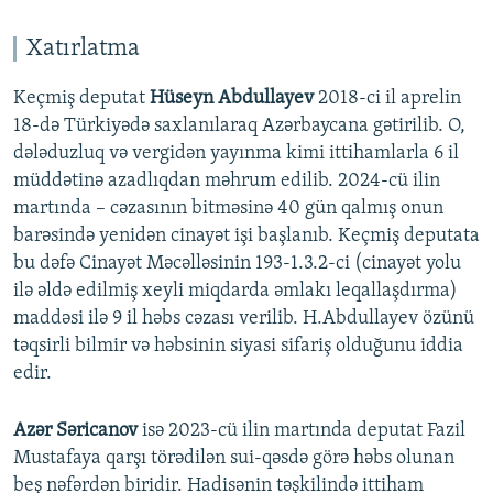
Xatırlatma
Keçmiş deputat
Hüseyn Abdullayev
2018-ci il aprelin
18-də Türkiyədə saxlanılaraq Azərbaycana gətirilib. O,
dələduzluq və vergidən yayınma kimi ittihamlarla 6 il
müddətinə azadlıqdan məhrum edilib. 2024-cü ilin
martında – cəzasının bitməsinə 40 gün qalmış onun
barəsində yenidən cinayət işi başlanıb. Keçmiş deputata
bu dəfə Cinayət Məcəlləsinin 193-1.3.2-ci (cinayət yolu
ilə əldə edilmiş xeyli miqdarda əmlakı leqallaşdırma)
maddəsi ilə 9 il həbs cəzası verilib. H.Abdullayev özünü
təqsirli bilmir və həbsinin siyasi sifariş olduğunu iddia
edir.
Azər Səricanov
isə 2023-cü ilin martında deputat Fazil
Mustafaya qarşı törədilən sui-qəsdə görə həbs olunan
beş nəfərdən biridir. Hadisənin təşkilində ittiham