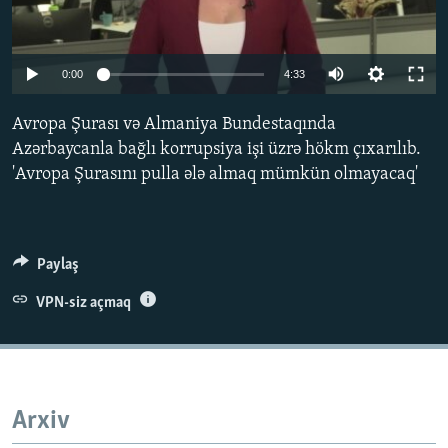
İNFOQRAFIKA
AZƏRBAYCAN ƏDƏBIYYATI KITABXANASI
MISSIYAMIZ
BIZI IZLƏ
KARIKATURA
İSLAM VƏ DEMOKRATIYA
PEŞƏ ETIKASI VƏ JURNALISTIKA STANDARTLARIMIZ
Auto
0:00
4:33
İZ - MƏDƏNIYYƏT PROQRAMI
MATERIALLARIMIZDAN ISTIFADƏ
240p
Avropa Şurası və Almaniya Bundestaqında
AZADLIQRADIOSU MOBIL TELEFONUNUZDA
RFE/RL-in bütün saytları
360p
Azərbaycanla bağlı korrupsiya işi üzrə hökm çıxarılıb.
BIZIMLƏ ƏLAQƏ
'Avropa Şurasını pulla ələ almaq mümkün olmayacaq'
480p
Auto
240p
360p
480p
XƏBƏR BÜLLETENLƏRIMIZ
720p
720p
1080p
1080p
Paylaş
VPN-siz açmaq
Arxiv