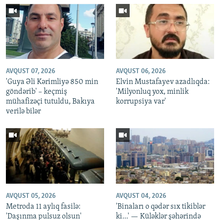
AVQUST 07, 2026
AVQUST 06, 2026
'Guya Əli Kərimliyə 850 min
Elvin Mustafayev azadlıqda:
göndərib' – keçmiş
'Milyonluq yox, minlik
mühafizəçi tutuldu, Bakıya
korrupsiya var'
verilə bilər
AVQUST 05, 2026
AVQUST 04, 2026
Metroda 11 aylıq fasilə:
'Binaları o qədər sıx tikiblər
'Daşınma pulsuz olsun'
ki...' — Küləklər şəhərində