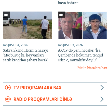
hava böhranı
AVQUST 04, 2026
AVQUST 03, 2026
Şabran kəndlilərinin harayı:
AXCP-də yeni həbslər: 'İsa
'Məcburuq ki, heyvanları
Qəmbər də hökuməti tənqid
satıb kənddən şəhərə köçək'
edir, o, müxalifət deyil?'
Bütün hissələrə bax
TV PROQRAMLARA BAX
RADIO PROQRAMLARI DINLƏ