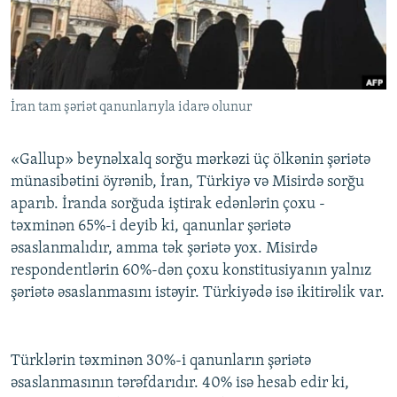
İNFOQRAFIKA
AZƏRBAYCAN ƏDƏBIYYATI KITABXANASI
MISSIYAMIZ
BIZI IZLƏ
KARIKATURA
İSLAM VƏ DEMOKRATIYA
PEŞƏ ETIKASI VƏ JURNALISTIKA STANDARTLARIMIZ
İZ - MƏDƏNIYYƏT PROQRAMI
MATERIALLARIMIZDAN ISTIFADƏ
İran tam şəriət qanunlarıyla idarə olunur
AZADLIQRADIOSU MOBIL TELEFONUNUZDA
RFE/RL-in bütün saytları
BIZIMLƏ ƏLAQƏ
«Gallup» beynəlxalq sorğu mərkəzi üç ölkənin şəriətə
XƏBƏR BÜLLETENLƏRIMIZ
münasibətini öyrənib, İran, Türkiyə və Misirdə sorğu
aparıb. İranda sorğuda iştirak edənlərin çoxu -
təxminən 65%-i deyib ki, qanunlar şəriətə
əsaslanmalıdır, amma tək şəriətə yox. Misirdə
respondentlərin 60%-dən çoxu konstitusiyanın yalnız
şəriətə əsaslanmasını istəyir. Türkiyədə isə ikitirəlik var.
Türklərin təxminən 30%-i qanunların şəriətə
əsaslanmasının tərəfdarıdır. 40% isə hesab edir ki,