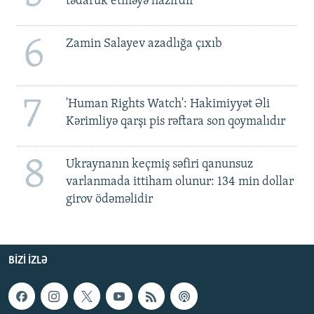
tədarük etməyə hazırdır
6
Zamin Salayev azadlığa çıxıb
7
'Human Rights Watch': Hakimiyyət Əli
Kərimliyə qarşı pis rəftara son qoymalıdır
8
Ukraynanın keçmiş səfiri qanunsuz
varlanmada ittiham olunur: 134 min dollar
girov ödəməlidir
BIZI IZLƏ