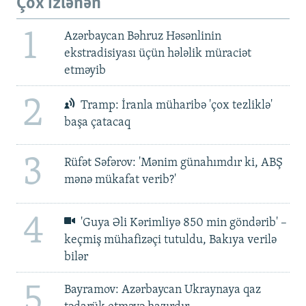
Çox izlənən
1
Azərbaycan Bəhruz Həsənlinin
ekstradisiyası üçün hələlik müraciət
etməyib
2
Tramp: İranla müharibə 'çox tezliklə'
başa çatacaq
3
Rüfət Səfərov: 'Mənim günahımdır ki, ABŞ
mənə mükafat verib?'
4
'Guya Əli Kərimliyə 850 min göndərib' –
keçmiş mühafizəçi tutuldu, Bakıya verilə
bilər
5
Bayramov: Azərbaycan Ukraynaya qaz