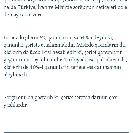
qadınlarla kişilərin mövqeyində elə bir fərq yoxdur. Hər
halda Türkiyə, İran və Misirdə sorğunun nəticələri belə
deməyə əsas verir.
İranda kişilərin 62, qadınların isə 64%-i deyib ki,
qanunlar şəriətə əsaslanmalıdır. Misirdə qadınların da,
kişilərin də üçdə ikisi hesab edir ki, şəriət qanunların
yeganə mənbəyi olmalıdır. Türkiyədə isə qadınların da,
kişilərin də 40%-i qanunların şəriətə əsaslanmasının
əleyhinədir.
Sorğu onu da göstərib ki, şəriət tərəfdarlarının çox
yaşlılardır.