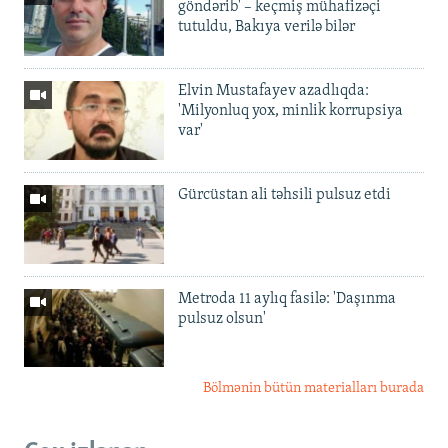
göndərib' – keçmiş mühafizəçi
tutuldu, Bakıya verilə bilər
Elvin Mustafayev azadlıqda:
'Milyonluq yox, minlik korrupsiya
var'
Gürcüstan ali təhsili pulsuz etdi
Metroda 11 aylıq fasilə: 'Daşınma
pulsuz olsun'
Bölmənin bütün materialları burada