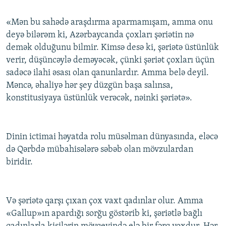
«Mən bu sahədə araşdırma aparmamışam, amma onu
deyə bilərəm ki, Azərbaycanda çoxları şəriətin nə
demək olduğunu bilmir. Kimsə desə ki, şəriətə üstünlük
verir, düşüncəylə deməyəcək, çünki şəriət çoxları üçün
sadəcə ilahi əsası olan qanunlardır. Amma belə deyil.
Məncə, əhaliyə hər şey düzgün başa salınsa,
konstitusiyaya üstünlük verəcək, nəinki şəriətə».
Dinin ictimai həyatda rolu müsəlman dünyasında, eləcə
də Qərbdə mübahisələrə səbəb olan mövzulardan
biridir.
Və şəriətə qarşı çıxan çox vaxt qadınlar olur. Amma
«Gallup»ın apardığı sorğu göstərib ki, şəriətlə bağlı