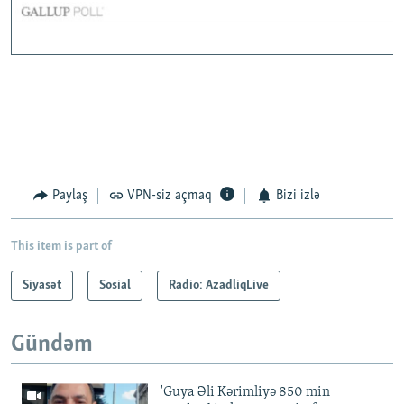
Paylaş
VPN-siz açmaq
Bizi izlə
This item is part of
Siyasət
Sosial
Radio: AzadliqLive
Gündəm
'Guya Əli Kərimliyə 850 min