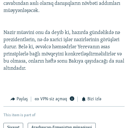
cavabından asılı olaraq danışıqların növbəti addımları
müəyyənləşəcək.
Nazir müavini onu da deyib ki, hazırda gündəlikdə nə
prezidentlərin, nə də xarici işlər nazirlərinin görüşləri
durur. Belə ki, əvvəlcə həmsədrlər Yerevanın əsas
prinsiplərlə bağlı mövqeyini konkretləşdirməlidirlər və
bu olmasa, onların həftə sonu Bakıya qayıdacağı da sual
altındadır.
Paylaş
VPN-siz açmaq
Bizi izlə
This item is part of
Siyasət
Azərbaycan-Ermənistan münaqişəsi