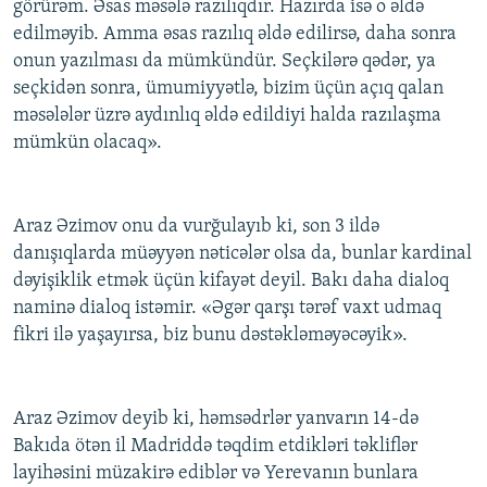
görürəm. Əsas məsələ razılıqdır. Hazırda isə o əldə
edilməyib. Amma əsas razılıq əldə edilirsə, daha sonra
onun yazılması da mümkündür. Seçkilərə qədər, ya
seçkidən sonra, ümumiyyətlə, bizim üçün açıq qalan
məsələlər üzrə aydınlıq əldə edildiyi halda razılaşma
mümkün olacaq».
Araz Əzimov onu da vurğulayıb ki, son 3 ildə
danışıqlarda müəyyən nəticələr olsa da, bunlar kardinal
dəyişiklik etmək üçün kifayət deyil. Bakı daha dialoq
naminə dialoq istəmir. «Əgər qarşı tərəf vaxt udmaq
fikri ilə yaşayırsa, biz bunu dəstəkləməyəcəyik».
Araz Əzimov deyib ki, həmsədrlər yanvarın 14-də
Bakıda ötən il Madriddə təqdim etdikləri təkliflər
layihəsini müzakirə ediblər və Yerevanın bunlara