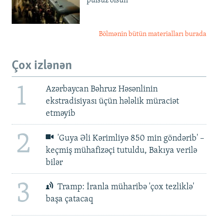
pulsuz olsun'
Bölmənin bütün materialları burada
Çox izlənən
1
Azərbaycan Bəhruz Həsənlinin
ekstradisiyası üçün hələlik müraciət
etməyib
2
'Guya Əli Kərimliyə 850 min göndərib' –
keçmiş mühafizəçi tutuldu, Bakıya verilə
bilər
3
Tramp: İranla müharibə 'çox tezliklə'
başa çatacaq