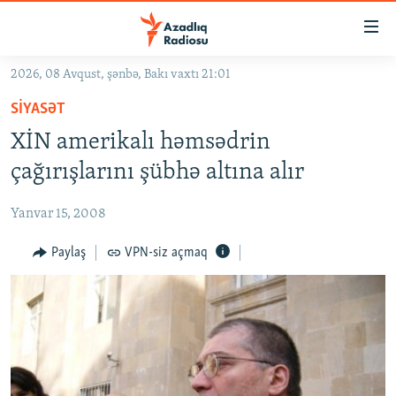
Keçid
linkləri
Əsas
2026, 08 Avqust, şənbə, Bakı vaxtı 21:01
məzmuna
GÜNDƏM
SIYASƏT
qayıt
#İZAHLA
Əsas
XİN amerikalı həmsədrin
KORRUPSIOMETR
naviqasiyaya
çağırışlarını şübhə altına alır
qayıt
#ƏSLINDƏ
Axtarışa
Yanvar 15, 2008
FƏRQƏ BAX
keç
QANUNI DOĞRU
Paylaş
VPN-siz açmaq
ARAŞDIRMA
MULTIMEDIA
RADIO ARXIV
VIDEO
HAQQIMIZDA
FOTOQALEREYA
OXU ZALI