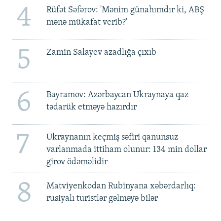
4
Rüfət Səfərov: 'Mənim günahımdır ki, ABŞ
mənə mükafat verib?'
5
Zamin Salayev azadlığa çıxıb
6
Bayramov: Azərbaycan Ukraynaya qaz
tədarük etməyə hazırdır
7
Ukraynanın keçmiş səfiri qanunsuz
varlanmada ittiham olunur: 134 min dollar
girov ödəməlidir
8
Matviyenkodan Rubinyana xəbərdarlıq:
rusiyalı turistlər gəlməyə bilər