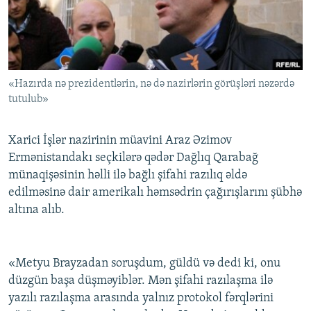
İNFOQRAFIKA
AZƏRBAYCAN ƏDƏBIYYATI KITABXANASI
MISSIYAMIZ
BIZI IZLƏ
KARIKATURA
İSLAM VƏ DEMOKRATIYA
PEŞƏ ETIKASI VƏ JURNALISTIKA STANDARTLARIMIZ
İZ - MƏDƏNIYYƏT PROQRAMI
MATERIALLARIMIZDAN ISTIFADƏ
«Hazırda nə prezidentlərin, nə də nazirlərin görüşləri nəzərdə
AZADLIQRADIOSU MOBIL TELEFONUNUZDA
RFE/RL-in bütün saytları
tutulub»
BIZIMLƏ ƏLAQƏ
XƏBƏR BÜLLETENLƏRIMIZ
Xarici İşlər nazirinin müavini Araz Əzimov
Ermənistandakı seçkilərə qədər Dağlıq Qarabağ
münaqişəsinin həlli ilə bağlı şifahi razılıq əldə
edilməsinə dair amerikalı həmsədrin çağırışlarını şübhə
altına alıb.
«Metyu Brayzadan soruşdum, güldü və dedi ki, onu
düzgün başa düşməyiblər. Mən şifahi razılaşma ilə
yazılı razılaşma arasında yalnız protokol fərqlərini