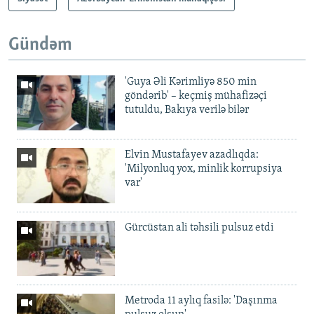
Gündəm
'Guya Əli Kərimliyə 850 min
göndərib' – keçmiş mühafizəçi
tutuldu, Bakıya verilə bilər
Elvin Mustafayev azadlıqda:
'Milyonluq yox, minlik korrupsiya
var'
Gürcüstan ali təhsili pulsuz etdi
Metroda 11 aylıq fasilə: 'Daşınma