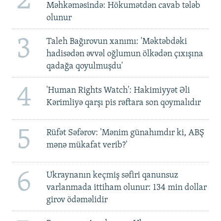
2
Məhkəməsində: Hökumətdən cavab tələb
olunur
3
Taleh Bağırovun xanımı: 'Məktəbdəki
hadisədən əvvəl oğlumun ölkədən çıxışına
qadağa qoyulmuşdu'
4
'Human Rights Watch': Hakimiyyət Əli
Kərimliyə qarşı pis rəftara son qoymalıdır
5
Rüfət Səfərov: 'Mənim günahımdır ki, ABŞ
mənə mükafat verib?'
6
Ukraynanın keçmiş səfiri qanunsuz
varlanmada ittiham olunur: 134 min dollar
girov ödəməlidir