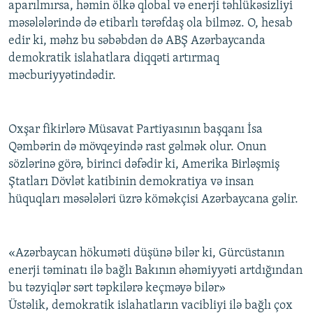
aparılmırsa, həmin ölkə qlobal və enerji təhlükəsizliyi
məsələlərində də etibarlı tərəfdaş ola bilməz. O, hesab
edir ki, məhz bu səbəbdən də ABŞ Azərbaycanda
demokratik islahatlara diqqəti artırmaq
məcburiyyətindədir.
Oxşar fikirlərə Müsavat Partiyasının başqanı İsa
Qəmbərin də mövqeyində rast gəlmək olur. Onun
sözlərinə görə, birinci dəfədir ki, Amerika Birləşmiş
Ştatları Dövlət katibinin demokratiya və insan
hüquqları məsələləri üzrə köməkçisi Azərbaycana gəlir.
«Azərbaycan hökuməti düşünə bilər ki, Gürcüstanın
enerji təminatı ilə bağlı Bakının əhəmiyyəti artdığından
bu təzyiqlər sərt təpkilərə keçməyə bilər»
Üstəlik, demokratik islahatların vacibliyi ilə bağlı çox