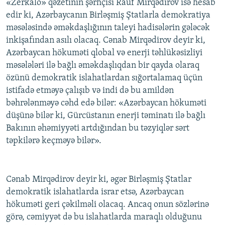
«Zerkalo» qəzetinin şərhçisi Rauf Mirqədirov isə hesab
edir ki, Azərbaycanın Birləşmiş Ştatlarla demokratiya
məsələsində əməkdaşlığının taleyi hadisələrin gələcək
inkişafından asılı olacaq. Cənab Mirqədirov deyir ki,
Azərbaycan hökuməti qlobal və enerji təhlükəsizliyi
məsələləri ilə bağlı əməkdaşlıqdan bir qayda olaraq
özünü demokratik islahatlardan sığortalamaq üçün
istifadə etməyə çalışıb və indi də bu amildən
bəhrələnməyə cəhd edə bilər: «Azərbaycan hökuməti
düşünə bilər ki, Gürcüstanın enerji təminatı ilə bağlı
Bakının əhəmiyyəti artdığından bu təzyiqlər sərt
təpkilərə keçməyə bilər».
Cənab Mirqədirov deyir ki, əgər Birləşmiş Ştatlar
demokratik islahatlarda israr etsə, Azərbaycan
hökuməti geri çəkilməli olacaq. Ancaq onun sözlərinə
görə, cəmiyyət də bu islahatlarda maraqlı olduğunu