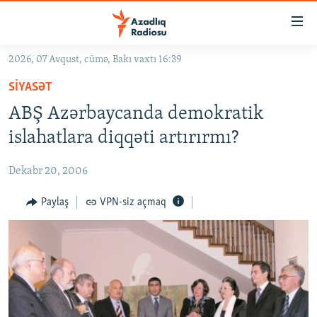
Keçid
linkləri
Əsas
2026, 07 Avqust, cümə, Bakı vaxtı 16:39
məzmuna
GÜNDƏM
SIYASƏT
qayıt
#İZAHLA
Əsas
ABŞ Azərbaycanda demokratik
KORRUPSIOMETR
naviqasiyaya
islahatlara diqqəti artırırmı?
qayıt
#ƏSLINDƏ
Axtarışa
Dekabr 20, 2006
FƏRQƏ BAX
keç
QANUNI DOĞRU
Paylaş
VPN-siz açmaq
ARAŞDIRMA
MULTIMEDIA
RADIO ARXIV
VIDEO
HAQQIMIZDA
FOTOQALEREYA
OXU ZALI