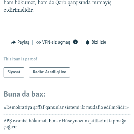
həm hökumət, həm də Qərb qarşısında nümayiş
etdiriməlidir.
Paylaş
VPN-siz açmaq
Bizi izlə
This item is part of
Siyasət
Radio: AzadliqLive
Buna da bax:
«Demokratiya şəffaf qanunlar sistemi ilə müdafiə edilməlidir»
ABŞ rəsmisi hökuməti Elmar Hüseynovun qatillərini tapmağa
çağırır