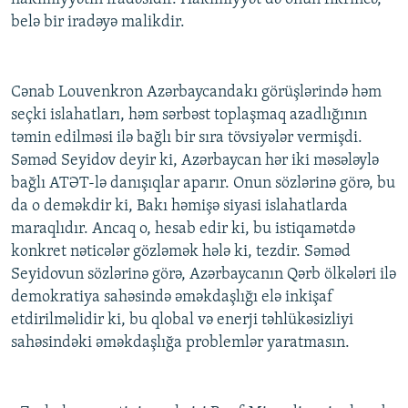
belə bir iradəyə malikdir.
Cənab Louvenkron Azərbaycandakı görüşlərində həm
seçki islahatları, həm sərbəst toplaşmaq azadlığının
təmin edilməsi ilə bağlı bir sıra tövsiyələr vermişdi.
Səməd Seyidov deyir ki, Azərbaycan hər iki məsələylə
bağlı ATƏT-lə danışıqlar aparır. Onun sözlərinə görə, bu
da o deməkdir ki, Bakı həmişə siyasi islahatlarda
maraqlıdır. Ancaq o, hesab edir ki, bu istiqamətdə
konkret nəticələr gözləmək hələ ki, tezdir. Səməd
Seyidovun sözlərinə görə, Azərbaycanın Qərb ölkələri ilə
demokratiya sahəsində əməkdaşlığı elə inkişaf
etdirilməlidir ki, bu qlobal və enerji təhlükəsizliyi
sahəsindəki əməkdaşlığa problemlər yaratmasın.