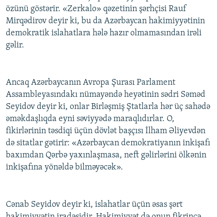
özünü göstərir. «Zerkalo» qəzetinin şərhçisi Rauf
Mirqədirov deyir ki, bu da Azərbaycan hakimiyyətinin
demokratik islahatlara hələ hazır olmamasından irəli
gəlir.
Ancaq Azərbaycanın Avropa Şurası Parlament
Assambleyasındakı nümayəndə heyətinin sədri Səməd
Seyidov deyir ki, onlar Birləşmiş Ştatlarla hər üç sahədə
əməkdaşlıqda eyni səviyyədə maraqlıdırlar. O,
fikirlərinin təsdiqi üçün dövlət başçısı İlham Əliyevdən
də sitatlar gətirir: «Azərbaycan demokratiyanın inkişafı
baxımdan Qərbə yaxınlaşmasa, neft gəlirlərini ölkənin
inkişafına yönəldə bilməyəcək».
Cənab Seyidov deyir ki, islahatlar üçün əsas şərt
hakimiyyətin iradəsidir. Hakimiyyət də onun fikrincə,