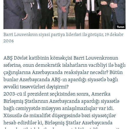
İNFOQRAFIKA
AZƏRBAYCAN ƏDƏBIYYATI KITABXANASI
MISSIYAMIZ
BIZI IZLƏ
KARIKATURA
İSLAM VƏ DEMOKRATIYA
PEŞƏ ETIKASI VƏ JURNALISTIKA STANDARTLARIMIZ
İZ - MƏDƏNIYYƏT PROQRAMI
MATERIALLARIMIZDAN ISTIFADƏ
Barri Louvenkron siyasi partiya liderləri ilə görüşür, 19 dekabr
AZADLIQRADIOSU MOBIL TELEFONUNUZDA
RFE/RL-in bütün saytları
2006
BIZIMLƏ ƏLAQƏ
XƏBƏR BÜLLETENLƏRIMIZ
ABŞ Dövlət katibinin köməkçisi Barri Louvenkronun
səfərinə, onun demokratik islahatların vacibliyi ilə bağlı
çağırışlarına Azərbaycanda reaksiyalar necədir? Bütün
bunlar Azərbaycanda ABŞ-ın apardığı siyasətlə bağlı
əvvəlki təsəvvürləri dəyişirmi?
2003-cü il prezident seçkisindən sonra, Amerika
Birləşmiş Ştatlarının Azərbaycanda apardığı siyasətlə
bağlı cəmiyyətdə müəyyən anlaşılmazlıqlar var idi.
Xüsusilə də müxalifət düşərgəsində bəzi siyasətçilər
hesab edirdilər ki, Birləşmiş Ştatlar Azərbaycanda