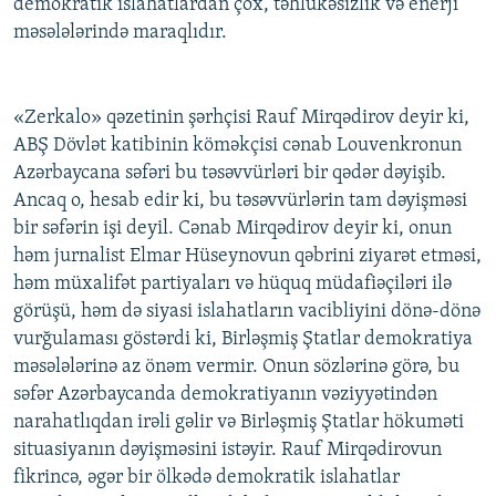
demokratik islahatlardan çox, təhlükəsizlik və enerji
məsələlərində maraqlıdır.
«Zerkalo» qəzetinin şərhçisi Rauf Mirqədirov deyir ki,
ABŞ Dövlət katibinin köməkçisi cənab Louvenkronun
Azərbaycana səfəri bu təsəvvürləri bir qədər dəyişib.
Ancaq o, hesab edir ki, bu təsəvvürlərin tam dəyişməsi
bir səfərin işi deyil. Cənab Mirqədirov deyir ki, onun
həm jurnalist Elmar Hüseynovun qəbrini ziyarət etməsi,
həm müxalifət partiyaları və hüquq müdafiəçiləri ilə
görüşü, həm də siyasi islahatların vacibliyini dönə-dönə
vurğulaması göstərdi ki, Birləşmiş Ştatlar demokratiya
məsələlərinə az önəm vermir. Onun sözlərinə görə, bu
səfər Azərbaycanda demokratiyanın vəziyyətindən
narahatlıqdan irəli gəlir və Birləşmiş Ştatlar hökuməti
situasiyanın dəyişməsini istəyir. Rauf Mirqədirovun
fikrincə, əgər bir ölkədə demokratik islahatlar