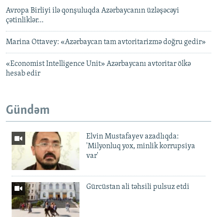
Avropa Birliyi ilə qonşuluqda Azərbaycanın üzləşəcəyi
çətinliklər...
Marina Ottavey: «Azərbaycan tam avtoritarizmə doğru gedir»
«Economist Intelligence Unit» Azərbaycanı avtoritar ölkə
hesab edir
Gündəm
Elvin Mustafayev azadlıqda:
'Milyonluq yox, minlik korrupsiya
var'
Gürcüstan ali təhsili pulsuz etdi