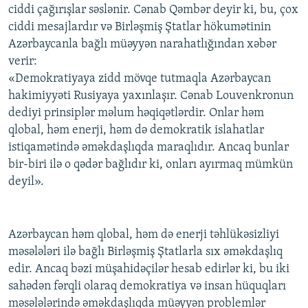
ciddi çağırışlar səslənir. Cənab Qəmbər deyir ki, bu, çox
ciddi mesajlardır və Birləşmiş Ştatlar hökumətinin
Azərbaycanla bağlı müəyyən narahatlığından xəbər
verir:
«Demokratiyaya zidd mövqe tutmaqla Azərbaycan
hakimiyyəti Rusiyaya yaxınlaşır. Cənab Louvenkronun
dediyi prinsiplər məlum həqiqətlərdir. Onlar həm
qlobal, həm enerji, həm də demokratik islahatlar
istiqamətində əməkdaşlıqda maraqlıdır. Ancaq bunlar
bir-biri ilə o qədər bağlıdır ki, onları ayırmaq mümkün
deyil».
Azərbaycan həm qlobal, həm də enerji təhlükəsizliyi
məsələləri ilə bağlı Birləşmiş Ştatlarla sıx əməkdaşlıq
edir. Ancaq bəzi müşahidəçilər hesab edirlər ki, bu iki
sahədən fərqli olaraq demokratiya və insan hüquqları
məsələlərində əməkdaşlıqda müəyyən problemlər