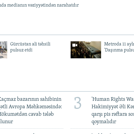
da medianın vəziyyətindən narahatdır
Gürcüstan ali təhsili
Metroda 11 aylı
pulsuz etdi
'Daşınma pulsu
3
açmaz bazarının sahibinin
'Human Rights Wat
qətli Avropa Məhkəməsində:
Hakimiyyət Əli Kə
Hökumətdən cavab tələb
qarşı pis rəftara so
olunur
qoymalıdır