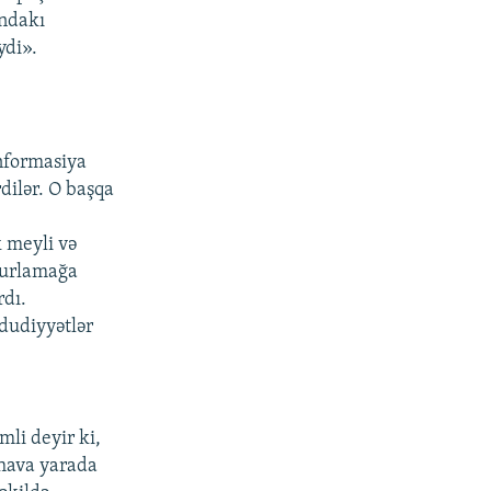
andakı
ydi».
nformasiya
dilər. O başqa
 meyli və
ğurlamağa
rdı.
hdudiyyətlər
li deyir ki,
 hava yarada