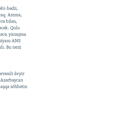
əbi-bədii,
acaq. Amma,
rə bilən,
əcək. Qulu
adəcə, yanaşma
asiyanı ANS
ı. Bu tərzi
hərrəmli deyir
n Azərbaycan
başqa söhbətin