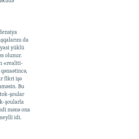
əkildə
ndensiya
şqalarını da
iyasi yüklü
ss olunur.
 «realiti-
 qənaətincə,
fikri işə
ünməsin. Bu
 tok-şoular
ok-şoularla
İndi mənə ona
eylli idi.