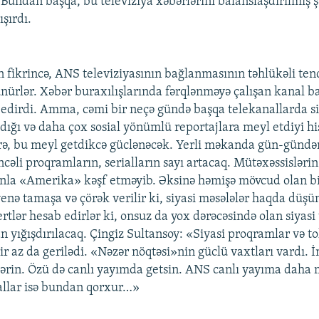
 Bundan başqa, bu televiziya xəbərlərini balanslaşdırılmış ş
şırdı.
n fikrincə, ANS televiziyasının bağlanmasının təhlükəli te
ürlər. Xəbər buraxılışlarında fərqlənməyə çalışan kanal ba
 edirdi. Amma, cəmi bir neçə gündə başqa telekanallarda s
dığı və daha çox sosial yönümlü reportajlara meyl etdiyi hi
rə, bu meyl getdikcə güclənəcək. Yerli məkanda gün-gündən
ncəli proqramların, serialların sayı artacaq. Mütəxəssislərin
a «Amerika» kəşf etməyib. Əksinə həmişə mövcud olan bir 
yenə tamaşa və çörək verilir ki, siyasi məsələlər haqda düş
tlər hesab edirlər ki, onsuz da yox dərəcəsində olan siyasi
n yığışdırılacaq. Çingiz Sultansoy: «Siyasi proqramlar və t
ir az da gerilədi. «Nəzər nöqtəsi»nin güclü vaxtları vardı. 
ərin. Özü də canlı yayımda getsin. ANS canlı yayıma daha m
allar isə bundan qorxur…»