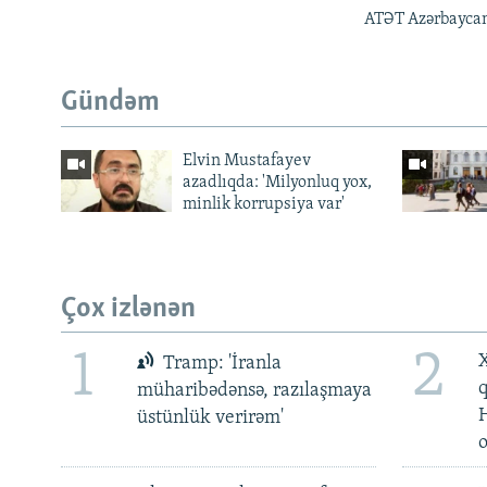
ATƏT Azərbaycan
Gündəm
Elvin Mustafayev
azadlıqda: 'Milyonluq yox,
minlik korrupsiya var'
Çox izlənən
1
2
X
Tramp: 'İranla
müharibədənsə, razılaşmaya
üstünlük verirəm'