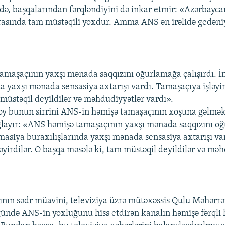
 də, başqalarından fərqləndiyini də inkar etmir: «Azərbayc
arasında tam müstəqili yoxdur. Amma ANS ən irəlidə gedəni
maşaçının yaxşı mənada saqqızını oğurlamağa çalışırdı. İ
da yaxşı mənada sensasiya axtarışı vardı. Tamaşaçıya işləyir
 müstəqil deyildilər və məhdudiyyətlər vardı».
oy bunun sirrini ANS-in həmişə tamaşaçının xoşuna gəlmək
ğlayır: «ANS həmişə tamaşaçının yaxşı mənada saqqızını o
rmasiya buraxılışlarında yaxşı mənada sensasiya axtarışı va
əyirdilər. O başqa məsələ ki, tam müstəqil deyildilər və mə
nın sədr müavini, televiziya üzrə mütəxəssis Qulu Məhərrəm
gündə ANS-in yoxluğunu hiss etdirən kanalın həmişə fərqli