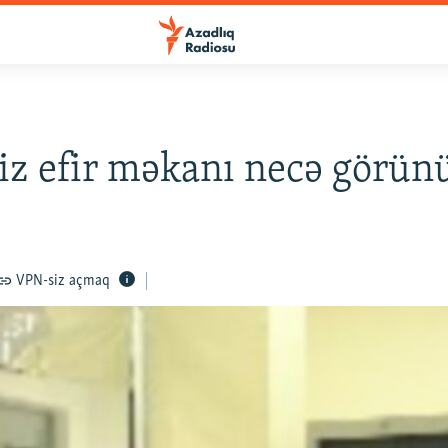
z efir məkanı necə görün
VPN-siz açmaq