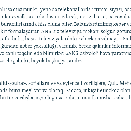
i isə düşünür ki, yenə də telekanallarda ictimai-siyasi, əd
amlar əvvəlki axarda davam edəcək, nə azalacaq, nə çoxal
uraxılışlarında hiss oluna bilər. Balanslaşdırılmış xəbər ve
ikir formalaşdıran ANS-siz televiziya məkanı solğun görün
raf edir ki, başqa televiziyalardakı xəbərlər azalmayıb. S
duğundan xəbər yoxsulluğu yaranıb. Yerdə qalanlar inform
və canlı təqdim edə bilmirlər: «ANS psixoloji hava yaratmışd
ə elə gəlir ki, böyük boşluq yaranıb».
aliti-şoulra», seriallara və ya əyləncəli verilişlərə, Qulu Mə
ada buna meyl var və olacaq. Sadəcə, inkişaf etməkdə ola
 bu tip verilişlərin çoxluğu və onların mənfi-müsbət cəhəti 