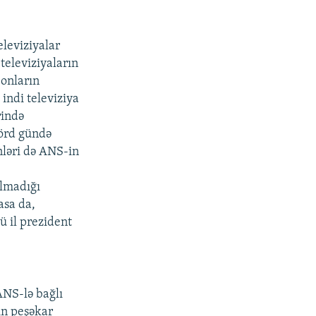
eleviziyalar
televiziyaların
 onların
indi televiziya
rində
dörd gündə
nləri də ANS-in
olmadığı
asa da,
ü il prezident
ANS-lə bağlı
nın peşəkar