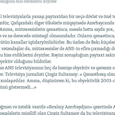
xluğunu hiss etdiklərini deyirlər
 televiziyalarla yanaşı paytaxtdan bir neçə dövlət və özəl t
zdür, Qafqazdakı digər ölkələrlə müqayisədə Azərbaycanda 
. Amma, mütəxəssislərin qənaətincə, məsələ hətta sayda yox,
ə və nə dərəcədə müstəqil olmasındadır. Onların qənaətincə, 
tün kanallar iqtidaryönlüdürlər. Bu üzdən də Bakı küçələ
 vətəndaşlar da, mütəxəssislər də ANS-in efirə çıxmadığı 
 hiss etdiklərini deyirlər. Rəyini soruşduğum paytaxt saki
yektiv olduğunu bildirilər.
isə ANS televiziyasının heç də həmişə obyektiv və qərəzsiz 
ər. Televiziya jurnalisti Çingiz Sultansoy: « Qənaətbəxş olm
axınlaşırdılar. Amma, düşünürəm ki, bu obyektivlik 2003-c
özünü göstərmədi…»
əğmən və üstəlik vaxtilə «Realnıy Azerbaydjan» qəzetində 
 məqalələrin müəllifi olan Çingiz Sultansoy da bu televiziya