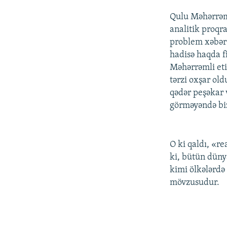
Qulu Məhərrəml
analitik proqr
problem xəbər b
hadisə haqda f
Məhərrəmli eti
tərzi oxşar ol
qədər peşəkar 
görməyəndə biz
O ki qaldı, «re
ki, bütün düny
kimi ölkələrdə
mövzusudur.