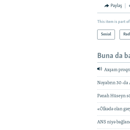
Paylaş
This item is part of
Sosial
Rad
Buna da b
Axşam proqr
Noyabrın 30-da A
Pənah Hüseyn söz
«Ölkədə olan gər
ANS niyə bağlan