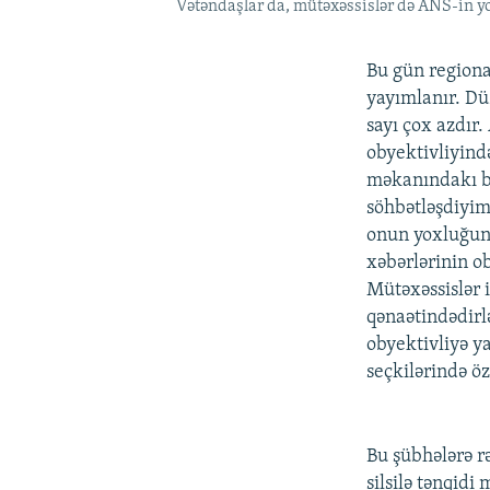
Vətəndaşlar da, mütəxəssislər də ANS-in yo
Bu gün regional
yayımlanır. Dü
sayı çox azdır
obyektivliyind
məkanındakı bü
söhbətləşdiyim
onun yoxluğunu
xəbərlərinin ob
Mütəxəssislər 
qənaətindədirl
obyektivliyə y
seçkilərində 
Bu şübhələrə r
silsilə tənqidi