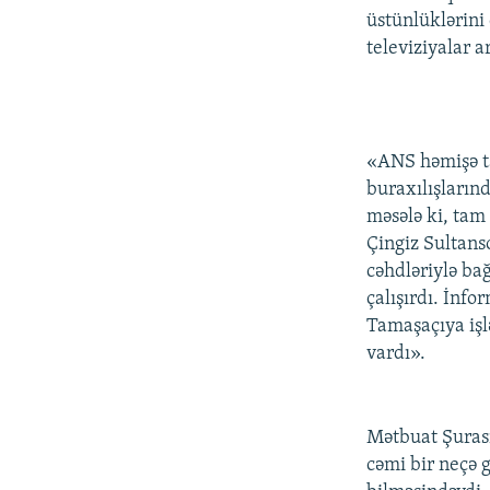
üstünlüklərini
televiziyalar 
«ANS həmişə ta
buraxılışların
məsələ ki, tam
Çingiz Sultans
cəhdləriylə ba
çalışırdı. İnfo
Tamaşaçıya işl
vardı».
Mətbuat Şurası
cəmi bir neçə 