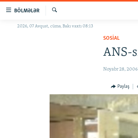
Keçid
BÖLMƏLƏR
linkləri
Axtar
Əsas
2026, 07 Avqust, cümə, Bakı vaxtı 08:13
GÜNDƏM
məzmuna
SOSIAL
#İZAHLA
qayıt
Əsas
ANS-si
KORRUPSIOMETR
naviqasiyaya
#ƏSLINDƏ
qayıt
Noyabr 28, 2006
Axtarışa
FƏRQƏ BAX
keç
QANUNI DOĞRU
Paylaş
ARAŞDIRMA
MULTIMEDIA
RADIO ARXIV
VIDEO
HAQQIMIZDA
FOTOQALEREYA
OXU ZALI