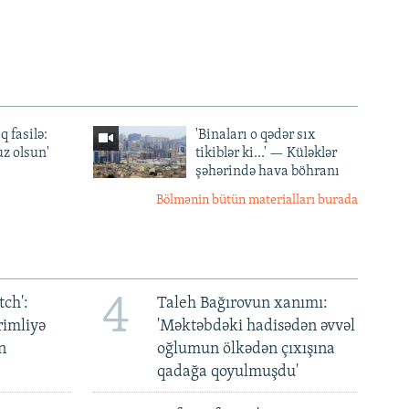
q fasilə:
'Binaları o qədər sıx
z olsun'
tikiblər ki...' — Küləklər
şəhərində hava böhranı
Bölmənin bütün materialları burada
4
ch':
Taleh Bağırovun xanımı:
rimliyə
'Məktəbdəki hadisədən əvvəl
n
oğlumun ölkədən çıxışına
qadağa qoyulmuşdu'