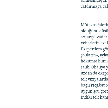
bilməsindəydi.
çatdırmağa çalı
Mütəxəssisləri
olduğunu düşün
axtarışa vadar
xəbərlərin azal
Ekspertlərə gö
şouların», əylə
hökumət bununl
salıb. Əhaliyə 
üzdən də eksper
televiziyalarda
bağlı rəqabət b
uyğun şou göst
İndiki telekan