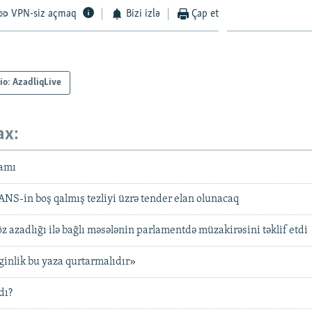
VPN-siz açmaq
Bizi izlə
Çap et
io: AzadliqLive
ax:
amı
NS-in boş qalmış tezliyi üzrə tender elan olunacaq
 azadlığı ilə bağlı məsələnin parlamentdə müzakirəsini təklif etdi
ginlik bu yaza qurtarmalıdır»
dı?