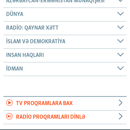
AZƏRBAYCAN-ERMƏNISTAN MÜNAQIŞƏSI
DÜNYA
RADIO: QAYNAR XƏTT
İSLAM VƏ DEMOKRATIYA
INSAN HAQLARI
İDMAN
TV PROQRAMLARA BAX
RADIO PROQRAMLARI DINLƏ