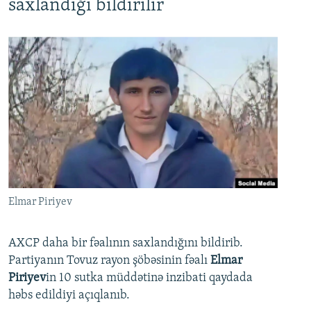
saxlandığı bildirilir
Elmar Piriyev
AXCP daha bir fəalının saxlandığını bildirib.
Partiyanın Tovuz rayon şöbəsinin fəalı
Elmar
Piriyev
in 10 sutka müddətinə inzibati qaydada
həbs edildiyi açıqlanıb.