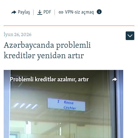
Auto
240p
360p
480p
Paylaş
PDF
VPN-siz açmaq
720p
1080p
İyun 26, 2026
Azərbaycanda problemli
kreditlər yenidən artır
Problemli kreditlər azalmır, artır