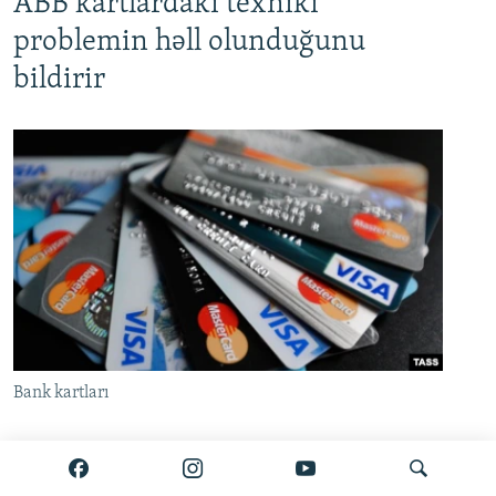
ABB kartlardakı texniki
problemin həll olunduğunu
bildirir
Bank kartları
Azərbaycan Beynəlxalq Bankı (ABB) iyunun 24-də
bir çox müştərinin kartından vəsait silinməsi ilə