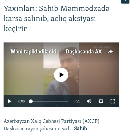
Yaxınları: Sahib Məmmədzadə
karsa salınıb, aclıq aksiyası
keçirir
'Məni təpiklədilər ki...' - Daşkəsəndə AXCP fəalının yaxınları onun həbsinə etiraz edirlər
No media source currently available
Auto
0:00
6:51
240p
Azərbaycan Xalq Cəbhəsi Partiyası (AXCP)
360p
Daşkəsən rayon şöbəsinin sədri
Sahib
480p
Auto
240p
360p
480p