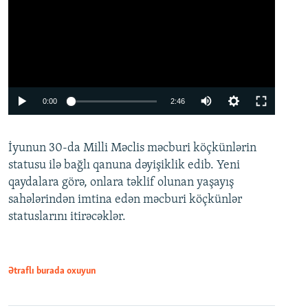
Auto
0:00
2:46
240p
İyunun 30-da Milli Məclis məcburi köçkünlərin
360p
statusu ilə bağlı qanuna dəyişiklik edib. Yeni
480p
qaydalara görə, onlara təklif olunan yaşayış
720p
sahələrindən imtina edən məcburi köçkünlər
statuslarını itirəcəklər.
1080p
Ətraflı burada oxuyun