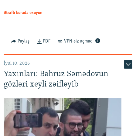
1080p
Ətraflı burada oxuyun
Paylaş
PDF
VPN-siz açmaq
İyul 10, 2026
Yaxınları: Bəhruz Səmədovun
gözləri xeyli zəifləyib