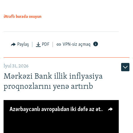
Ətraflı burada oxuyun
Paylaş
PDF
VPN-siz açmaq
İyul 31, 2026
Mərkəzi Bank illik inflyasiya
proqnozlarını yenə artırıb
Azərbaycanlı avropalıdan iki dəfə az ət yeyir, amma... 'Qiymət artımı qaçılmazdır'