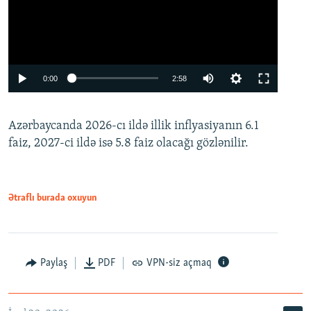
Auto
0:00
2:58
240p
Azərbaycanda 2026-cı ildə illik inflyasiyanın 6.1
360p
faiz, 2027-ci ildə isə 5.8 faiz olacağı gözlənilir.
480p
720p
1080p
Ətraflı burada oxuyun
Paylaş
PDF
VPN-siz açmaq