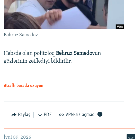
Bəhruz Səmədov
Həbsdə olan politoloq
Bəhruz Səmədov
un
gözlərinin zəiflədiyi bildirilir.
Ətraflı burada oxuyun
Paylaş
PDF
VPN-siz açmaq
İyul 09, 2026