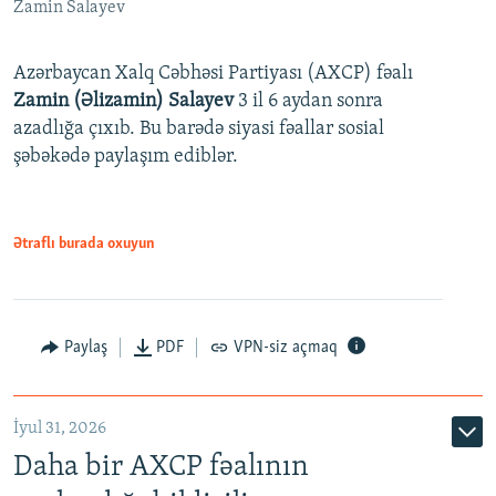
Zamin Salayev
Azərbaycan Xalq Cəbhəsi Partiyası (AXCP) fəalı
Zamin (Əlizamin) Salayev
3 il 6 aydan sonra
azadlığa çıxıb. Bu barədə siyasi fəallar sosial
şəbəkədə paylaşım ediblər.
Ətraflı burada oxuyun
Paylaş
PDF
VPN-siz açmaq
İyul 31, 2026
Daha bir AXCP fəalının