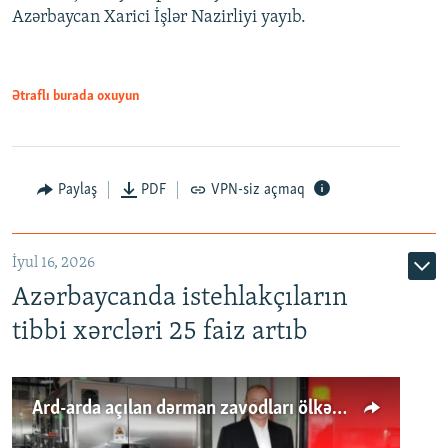
Azərbaycan Xarici İşlər Nazirliyi yayıb.
Ətraflı burada oxuyun
Paylaş
PDF
VPN-siz açmaq
İyul 16, 2026
Azərbaycanda istehlakçıların
tibbi xərcləri 25 faiz artıb
Ard-arda açılan dərman zavodları ölkənin tələbatını ödəyirmi?