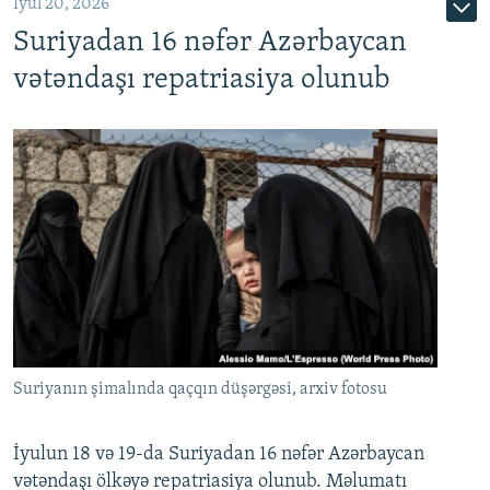
İyul 20, 2026
Auto
240p
360p
480p
Suriyadan 16 nəfər Azərbaycan
720p
1080p
vətəndaşı repatriasiya olunub
Suriyanın şimalında qaçqın düşərgəsi, arxiv fotosu
İyulun 18 və 19-da Suriyadan 16 nəfər Azərbaycan
vətəndaşı ölkəyə repatriasiya olunub. Məlumatı