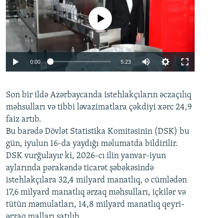
No media source currently available
Auto
0:00
5:23
240p
Son bir ildə Azərbaycanda istehlakçıların
360p
əczaçılıq
məhsulları və tibbi ləvazimatlara çəkdiyi xərc 24,9
480p
Auto
240p
360p
480p
faiz artıb.
720p
Bu barədə Dövlət Statistika Komitəsinin (DSK) bu
720p
1080p
gün, iyulun 16-da yaydığı məlumatda bildirilir.
1080p
DSK vurğulayır ki, 2026-cı ilin yanvar-iyun
aylarında pərakəndə ticarət şəbəkəsində
istehlakçılara 32,4 milyard manatlıq, o cümlədən
17,6 milyard manatlıq ərzaq məhsulları, içkilər və
tütün məmulatları, 14,8 milyard manatlıq qeyri-
ərzaq malları satılıb.