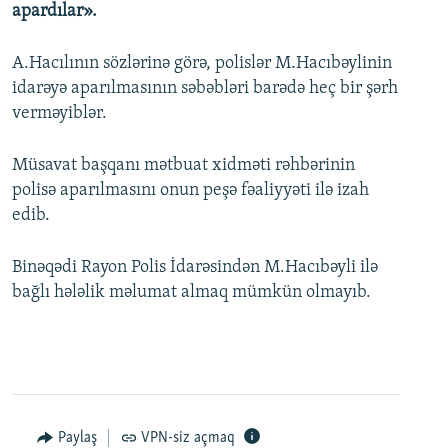
apardılar».
A.Hacılının sözlərinə görə, polislər M.Hacıbəylinin
idarəyə aparılmasının səbəbləri barədə heç bir şərh
verməyiblər.
Müsavat başqanı mətbuat xidməti rəhbərinin
polisə aparılmasını onun peşə fəaliyyəti ilə izah
edib.
Binəqədi Rayon Polis İdarəsindən M.Hacıbəyli ilə
bağlı hələlik məlumat almaq mümkün olmayıb.
Paylaş
VPN-siz açmaq