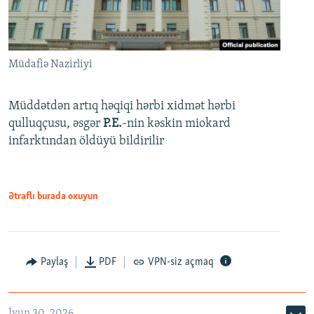
Müdafiə Nazirliyi
Müddətdən artıq həqiqi hərbi xidmət hərbi
qulluqçusu, əsgər
P.E.
-nin kəskin miokard
infarktından öldüyü bildirilir
Ətraflı burada oxuyun
Paylaş
PDF
VPN-siz açmaq
İyun 30, 2026