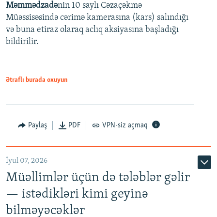
Məmmədzadə
nin 10 saylı Cəzaçəkmə
720p
Müəssisəsində cərimə kamerasına (kars) salındığı
720p
1080p
və buna etiraz olaraq aclıq aksiyasına başladığı
1080p
bildirilir.
Ətraflı burada oxuyun
Paylaş
PDF
VPN-siz açmaq
İyul 07, 2026
Müəllimlər üçün də tələblər gəlir
— istədikləri kimi geyinə
bilməyəcəklər