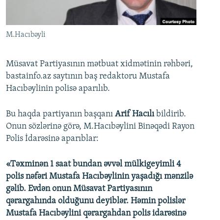
İNFOQRAFIKA
AZƏRBAYCAN ƏDƏBIYYATI KITABXANASI
MISSIYAMIZ
BIZI IZLƏ
KARIKATURA
İSLAM VƏ DEMOKRATIYA
PEŞƏ ETIKASI VƏ JURNALISTIKA STANDARTLARIMIZ
M.Hacıbəyli
İZ - MƏDƏNIYYƏT PROQRAMI
MATERIALLARIMIZDAN ISTIFADƏ
AZADLIQRADIOSU MOBIL TELEFONUNUZDA
RFE/RL-in bütün saytları
Müsavat Partiyasının mətbuat xidmətinin rəhbəri,
bastainfo.az saytının baş redaktoru Mustafa
BIZIMLƏ ƏLAQƏ
Hacıbəylinin polisə aparılıb.
XƏBƏR BÜLLETENLƏRIMIZ
Bu haqda partiyanın başqanı
Arif Hacılı
bildirib.
Onun sözlərinə görə, M.Hacıbəylini Binəqədi Rayon
Polis İdarəsinə aparıblar:
«Təxminən 1 saat bundan əvvəl mülkigeyimli 4
polis nəfəri Mustafa Hacıbəylinin yaşadığı mənzilə
gəlib. Evdən onun Müsavat Partiyasının
qərargahında olduğunu deyiblər. Həmin polislər
Mustafa Hacıbəylini qərargahdan polis idarəsinə