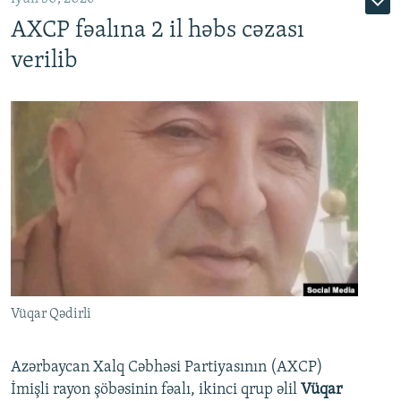
AXCP fəalına 2 il həbs cəzası
verilib
Vüqar Qədirli
Azərbaycan Xalq Cəbhəsi Partiyasının (AXCP)
İmişli rayon şöbəsinin fəalı, ikinci qrup əlil
Vüqar