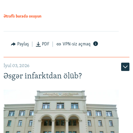
Ətraflı burada oxuyun
Auto
240p
360p
480p
Paylaş
PDF
VPN-siz açmaq
720p
1080p
İyul 03, 2026
Əsgər infarktdan ölüb?