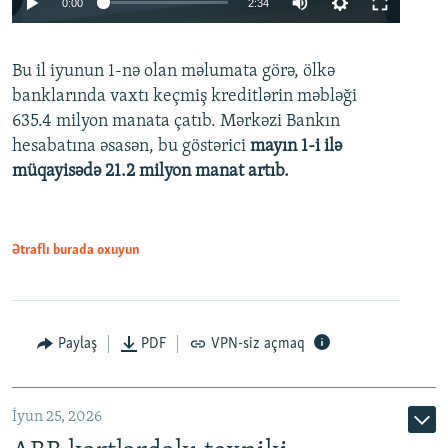
0:00
2:34
240p
Bu il iyunun 1-nə olan məlumata görə, ölkə
360p
banklarında vaxtı keçmiş kreditlərin məbləği
480p
635.4 milyon manata çatıb. Mərkəzi Bankın
720p
hesabatına əsasən, bu göstərici
mayın 1-i ilə
müqayisədə 21.2 milyon manat artıb.
1080p
Ətraflı burada oxuyun
Auto
240p
360p
480p
Paylaş
PDF
VPN-siz açmaq
720p
1080p
İyun 25, 2026