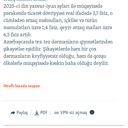
2025-ci ilin yanvar-iyun ayları ilə müqayisədə
pərakəndə ticarət dövriyyəsi real ifadədə 3,7 faiz, o
cümlədən ərzaq məhsulları, içkilər və tütün
məmulatları üzrə 1,4 faiz, qeyri-ərzaq malları üzrə
6,5 faiz artıb.
Azərbaycanda tez-tez dərmanların qiymətlərindən
şikayətlər eşidilir. Şikayətlərdə həm bir çox
dərmanların keyfiyyətsiz olduğu, həm də qonşu
ölkələrlə müqayisədə kəskin baha olduğu deyilir.
Ətraflı burada oxuyun
Paylaş
PDF
VPN-siz açmaq