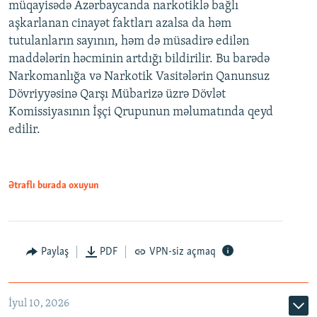
müqayisədə Azərbaycanda narkotiklə bağlı
aşkarlanan cinayət faktları azalsa da həm
tutulanların sayının, həm də müsadirə edilən
maddələrin həcminin artdığı bildirilir. Bu barədə
Narkomanlığa və Narkotik Vasitələrin Qanunsuz
Dövriyyəsinə Qarşı Mübarizə üzrə Dövlət
Komissiyasının İşçi Qrupunun məlumatında qeyd
edilir.
Ətraflı burada oxuyun
Paylaş
PDF
VPN-siz açmaq
İyul 10, 2026