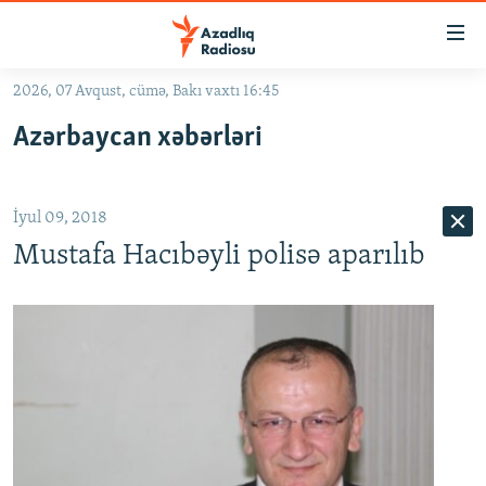
Keçid
linkləri
Əsas
2026, 07 Avqust, cümə, Bakı vaxtı 16:45
məzmuna
GÜNDƏM
Azərbaycan xəbərləri
qayıt
#İZAHLA
Əsas
KORRUPSIOMETR
naviqasiyaya
İyul 09, 2018
qayıt
#ƏSLINDƏ
Axtarışa
Mustafa Hacıbəyli polisə aparılıb
FƏRQƏ BAX
keç
QANUNI DOĞRU
ARAŞDIRMA
MULTIMEDIA
RADIO ARXIV
VIDEO
HAQQIMIZDA
FOTOQALEREYA
OXU ZALI