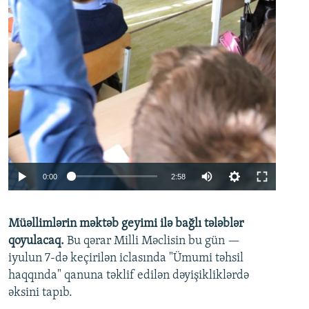
Auto
0:00
2:58
240p
Müəllimlərin məktəb geyimi ilə bağlı tələblər
360p
qoyulacaq.
Bu qərar Milli Məclisin bu gün —
480p
iyulun 7-də keçirilən iclasında "Ümumi təhsil
720p
haqqında" qanuna təklif edilən dəyişikliklərdə
əksini tapıb.
1080p