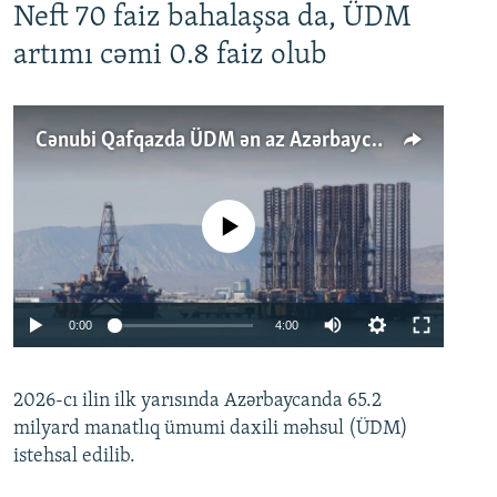
Neft 70 faiz bahalaşsa da, ÜDM
artımı cəmi 0.8 faiz olub
Cənubi Qafqazda ÜDM ən az Azərbaycanda artır: Qonşuları niyə Bakını qabaqlaya bilir?
No media source currently available
Auto
0:00
4:00
240p
2026-cı ilin ilk yarısında Azərbaycanda 65.2
360p
milyard manatlıq ümumi daxili məhsul (ÜDM)
480p
Auto
240p
360p
480p
istehsal edilib.
720p
720p
1080p