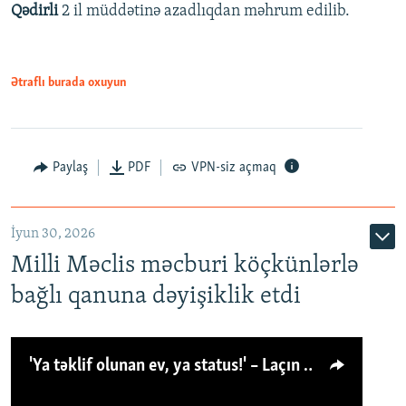
Qədirli
2 il müddətinə azadlıqdan məhrum edilib.
Ətraflı burada oxuyun
Paylaş
PDF
VPN-siz açmaq
İyun 30, 2026
Milli Məclis məcburi köçkünlərlə
bağlı qanuna dəyişiklik etdi
'Ya təklif olunan ev, ya status!' – Laçın köçkünü: 'Laçından başqa heç hara!'