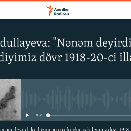
ullayeva: "Nənəm deyirdi 
iyimiz dövr 1918-20-ci illər
No media source currently avail
0:00
əm deyirdi ki, bizim ən çox korluq çəkdiyimiz dövr 1918-20-