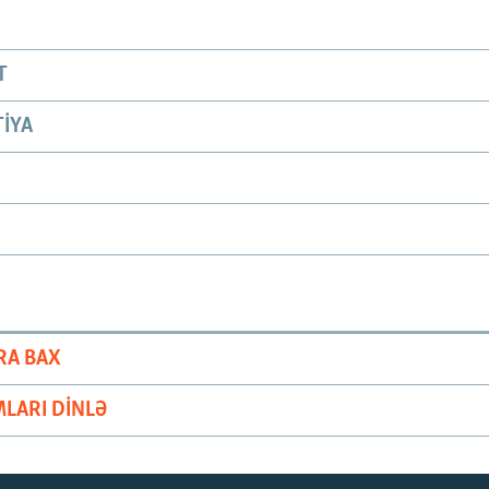
T
IYA
RA BAX
LARI DINLƏ