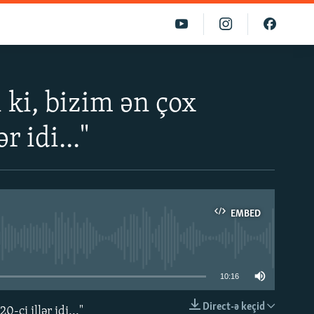
ki, bizim ən çox
 idi..."
EMBED
able
10:16
Direct-ə keçid
ci illər idi..."