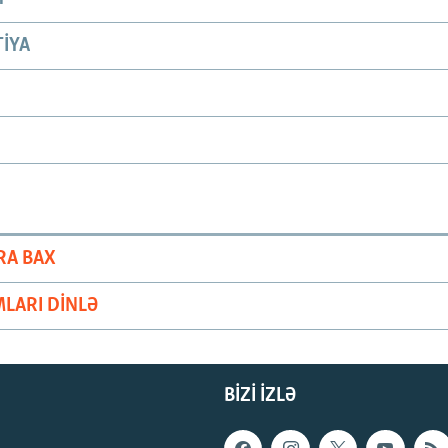
IYA
RA BAX
LARI DINLƏ
BIZI IZLƏ