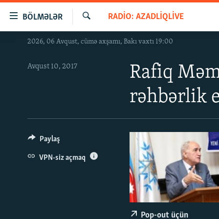
Keçid
RADIO: AZADLIQLIVE
BÖLMƏLƏR
linkləri
Axtar
Əsas
2026, 06 Avqust, cümə axşamı, Bakı vaxtı 19:00
GÜNDƏM
məzmuna
#İZAHLA
qayıt
Avqust 10, 2017
Rafiq Məmm
Əsas
KORRUPSIOMETR
naviqasiyaya
rəhbərlik e
#ƏSLINDƏ
qayıt
Axtarışa
FƏRQƏ BAX
keç
QANUNI DOĞRU
Paylaş
ARAŞDIRMA
VPN-siz açmaq
MULTIMEDIA
RADIO ARXIV
VIDEO
HAQQIMIZDA
FOTOQALEREYA
OXU ZALI
Pop-out üçün