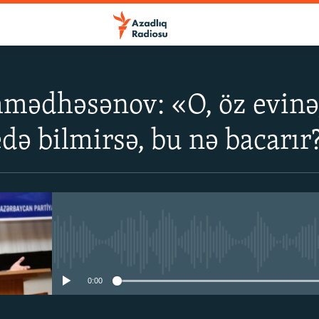
ədhəsənov: «O, öz evinə,
də bilmirsə, bu nə bacarır?
No media source currently avail
0:00