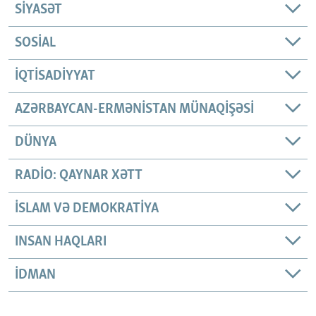
SIYASƏT
SOSIAL
İQTISADIYYAT
AZƏRBAYCAN-ERMƏNISTAN MÜNAQIŞƏSI
DÜNYA
RADIO: QAYNAR XƏTT
İSLAM VƏ DEMOKRATIYA
INSAN HAQLARI
İDMAN