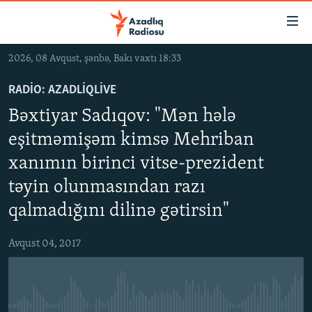
Keçid
linkləri
Əsas
2026, 08 Avqust, şənbə, Bakı vaxtı 18:33
məzmuna
GÜNDƏM
qayıt
RADIO: AZADLIQLIVE
#İZAHLA
Əsas
Bəxtiyar Sadıqov: "Mən hələ
KORRUPSIOMETR
naviqasiyaya
eşitməmişəm kimsə Mehriban
qayıt
#ƏSLINDƏ
Axtarışa
xanımın birinci vitse-prezident
FƏRQƏ BAX
keç
təyin olunmasından razı
QANUNI DOĞRU
qalmadığını dilinə gətirsin"
ARAŞDIRMA
Avqust 04, 2017
MULTIMEDIA
RADIO ARXIV
VIDEO
HAQQIMIZDA
FOTOQALEREYA
OXU ZALI