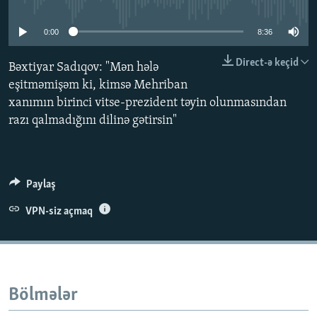
No media source currently available
İNFOQRAFIKA
AZƏRBAYCAN ƏDƏBIYYATI KITABXANASI
MISSIYAMIZ
BIZI IZLƏ
0:00
8:36
KARIKATURA
İSLAM VƏ DEMOKRATIYA
PEŞƏ ETIKASI VƏ JURNALISTIKA STANDARTLARIMIZ
Direct-ə keçid
İZ - MƏDƏNIYYƏT PROQRAMI
MATERIALLARIMIZDAN ISTIFADƏ
Bəxtiyar Sadıqov: "Mən hələ
eşitməmişəm ki, kimsə Mehriban
AZADLIQRADIOSU MOBIL TELEFONUNUZDA
RFE/RL-in bütün saytları
xanımın birinci vitse-prezident təyin olunmasından
BIZIMLƏ ƏLAQƏ
razı qalmadığını dilinə gətirsin"
XƏBƏR BÜLLETENLƏRIMIZ
Paylaş
VPN-siz açmaq
Bölmələr