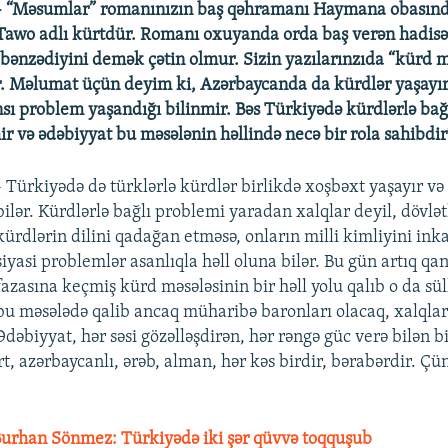
- “Məsumlar” romanınızın baş qəhramanı Haymana obasınd
Tawo adlı kürtdür. Romanı oxuyanda orda baş verən hadisəl
 bənzədiyini demək çətin olmur. Sizin yazılarınzıda “kürd m
ır. Məlumat üçün deyim ki, Azərbaycanda da kürdlər yaşayır
nsı problem yaşandığı bilinmir. Bəs Türkiyədə kürdlərlə bağ
ir və ədəbiyyat bu məsələnin həllində necə bir rola sahibdir
- Türkiyədə də türklərlə kürdlər birlikdə xoşbəxt yaşayır və
bilər. Kürdlərlə bağlı problemi yaradan xalqlar deyil, dövlət
kürdlərin dilini qadağan etməsə, onların milli kimliyini ink
siyasi problemlər asanlıqla həll oluna bilər. Bu gün artıq qan
fazasına keçmiş kürd məsələsinin bir həll yolu qalıb o da sü
bu məsələdə qalib ancaq müharibə baronları olacaq, xalqlar
Ədəbiyyat, hər səsi gözəlləşdirən, hər rəngə güc verə bilən b
t, azərbaycanlı, ərəb, alman, hər kəs birdir, bərabərdir. Çü
urhan Sönmez: Türkiyədə iki şər qüvvə toqquşub