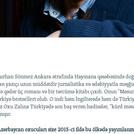
 Burhan Sönmez Ankara ətrafında Haymana qəsəbəsində doğu
n yazıçı uzun müddətdir jurnalistika və ədəbiyyatla məşğul
yə qədər üç romanı və bir tərcümə kitabı çıxıb. Onun "Məs
rkiyə bestselleri olub. O indi həm İngiltərədə həm də Türki
Oxu Zalına Türkiyədə son baş verən hadisələr, "kürd məsəl
ışır.
Azərbaycan oxucuları size 2015-ci ildə bu ölkədə yayımlan