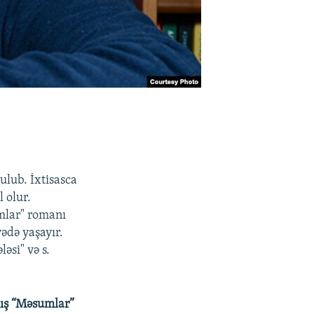
lub. İxtisasca
 olur.
umlar" romanı
yədə yaşayır.
əsi" və s.
mış “Məsumlar”