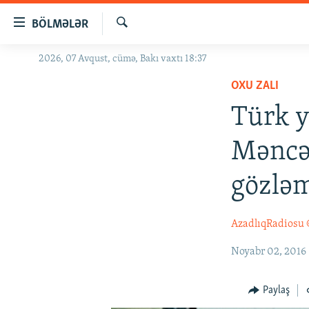
Keçid
BÖLMƏLƏR
linkləri
Axtar
Əsas
2026, 07 Avqust, cümə, Bakı vaxtı 18:37
GÜNDƏM
məzmuna
OXU ZALI
#İZAHLA
qayıt
Əsas
Türk y
KORRUPSIOMETR
naviqasiyaya
#ƏSLINDƏ
qayıt
Məncə 
Axtarışa
FƏRQƏ BAX
keç
gözləm
QANUNI DOĞRU
ARAŞDIRMA
AzadlıqRadiosu
MULTIMEDIA
Noyabr 02, 2016
RADIO ARXIV
VIDEO
HAQQIMIZDA
FOTOQALEREYA
OXU ZALI
Paylaş