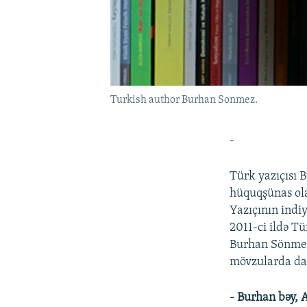
Turkish author Burhan Sonmez.
-
Türk yazıçısı
hüquqşünas ola
Yazıçının indi
2011-ci ildə Tü
Burhan Sönmez 
mövzularda dan
- Burhan bəy, 