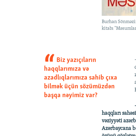
Burhan Sönməzin
kitabı "Məsumlar
Biz yazıçıların
haqqlarımıza və
azadlıqlarımıza sahib çıxa
bilmək üçün sözümüzdən
başqa nəyimiz var?
haqqları sahəs
vəziyyəti azər
Azərbaycana bə