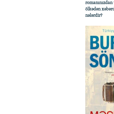
romanınızdan t
ölkədən xəbərd
nələrdir?