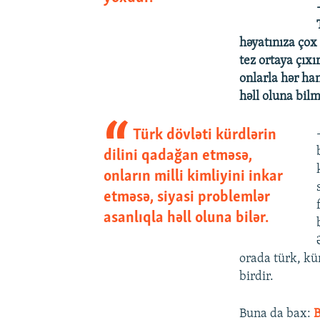
həyatınıza çox
tez ortaya çıx
onlarla hər ha
həll oluna bilm
Türk dövləti kürdlərin
dilini qadağan etməsə,
onların milli kimliyini inkar
etməsə, siyasi problemlər
asanlıqla həll oluna bilər.
orada türk, kür
birdir.
Buna da bax:
B