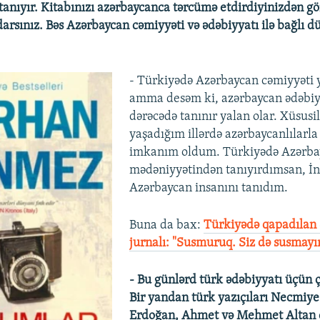
anıyır. Kitabınızı azərbaycanca tərcümə etdirdiyinizdən gö
arsınız. Bəs Azərbaycan cəmiyyəti və ədəbiyyatı ilə bağlı d
- Türkiyədə Azərbaycan cəmiyyəti y
amma desəm ki, azərbaycan ədəbiy
dərəcədə tanınır yalan olar. Xüsusil
yaşadığım illərdə azərbaycanlılarla
imkanım oldum. Türkiyədə Azərbay
mədəniyyətindən tanıyırdımsan, İn
Azərbaycan insanını tanıdım.
Buna da bax:
Türkiyədə qapadılan 
jurnalı: "Susmuruq. Siz də susmayı
- Bu günlərd türk ədəbiyyatı üçün ç
Bir yandan türk yazıçıları Necmiye 
Erdoğan, Ahmet və Mehmet Altan q