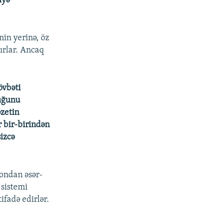
iyə
nin yerinə, öz
tırlar. Ancaq
övbəti
duğunu
zetin
 bir-birindən
sizcə
ondan əsər-
 sistemi
ifadə edirlər.