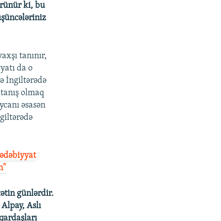
rünür ki, bu
üşüncələriniz
axşı tanınır,
yatı da o
ə İngiltərədə
 tanış olmaq
canı əsasən
giltərədə
ədəbiyyat
n"
ətin günlərdir.
Alpay, Aslı
ardaşları