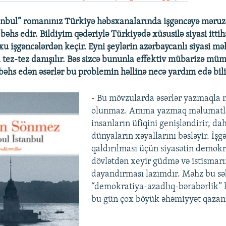
tanbul” romanınız Türkiyə həbsxanalarında işgəncəyə məruz
əhs edir. Bildiyim qədəriylə Türkiyədə xüsusilə siyasi itt
xu işgəncələrdən keçir. Eyni şeylərin azərbaycanlı siyasi m
 tez-tez danışılır. Bəs sizcə bununla effektiv mübarizə 
bəhs edən əsərlər bu problemin həllinə necə yardım edə bili
- Bu mövzularda əsərlər yazmaqla m
olunmaz. Amma yazmaq məlumatlar
insanların üfiqini genişləndirir, da
dünyaların xəyallarını bəsləyir. İş
qaldırılması üçün siyasətin demokr
dövlətdən xeyir güdmə və istismarı
dayandırması lazımdır. Məhz bu s
“demokratiya-azadlıq-bərabərlik” k
bu gün çox böyük əhəmiyyət qazan