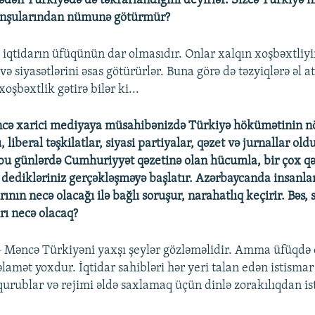
dən Türkiyədə də təkrarlandığını deyirlər. Sizcə Türkiyə n
nşularından nümunə götürmür?
 iqtidarın üfüqünün dar olmasıdır. Onlar xalqın xoşbəxtliyi
və siyasətlərini əsas götürürlər. Buna görə də təzyiqlərə əl a
xoşbəxtlik gətirə bilər ki...
öncə xarici mediyaya müsahibənizdə Türkiyə hökümətinin n
, liberal təşkilatlar, siyasi partiyalar, qəzet və jurnallar ol
bu günlərdə Cumhuriyyət qəzetinə olan hücumla, bir çox qə
dedikləriniz gerçəkləşməyə başlatır. Azərbaycanda insanlar
ının necə olacağı ilə bağlı soruşur, narahatlıq keçirir. Bəs, 
rı necə olacaq?
- Məncə Türkiyəni yaxşı şeylər gözləməlidir. Amma üfüqdə 
əlamət yoxdur. İqtidar sahibləri hər yeri talan edən istismar
qurublar və rejimi əldə saxlamaq üçün dinlə zorakılıqdan ist