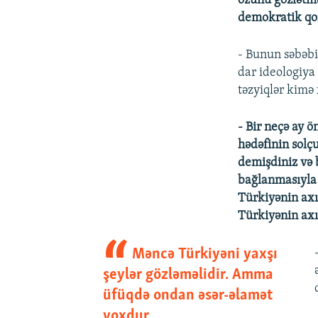
özünü gözlətmə
demokratik qo
- Bunun səbəbi
dar ideologiya 
təzyiqlər kimə 
- Bir neçə ay 
hədəfinin solçu
demişdiniz və 
bağlanmasıyla 
Türkiyənin axır
Türkiyənin axı
Məncə Türkiyəni yaxşı
şeylər gözləməlidir. Amma
üfüqdə ondan əsər-əlamət
yoxdur.