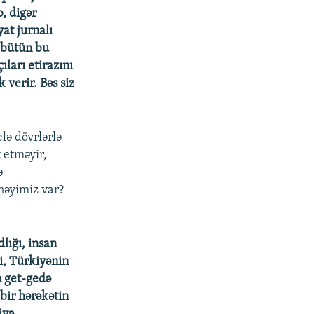
, digər
yat jurnalı
 bütün bu
ları etirazını
 verir. Bəs siz
elə dövrlərlə
t etməyir,
ə
nəyimiz var?
lığı, insan
i, Türkiyənin
n get-gedə
bir hərəkətin