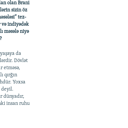
an olan Brani
ərin sizin öz
əsələsi” tez-
 və indiyədək
lı məsələ niyə
?
 yaşaya da
lərdir. Dövlət
ar etməsə,
lı qırğın
lhdür. Yoxsa
 deyil.
ir dünyadır,
nki insan ruhu