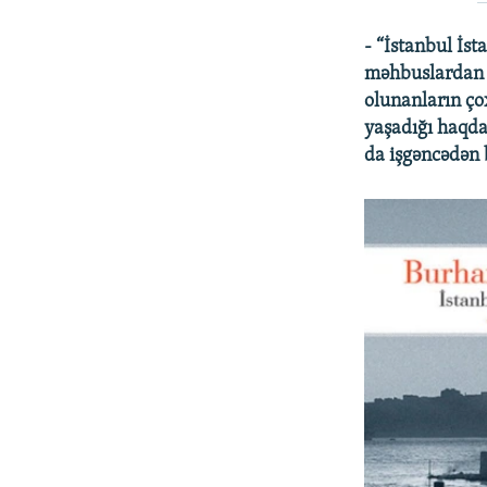
- “İstanbul İs
məhbuslardan b
olunanların ço
yaşadığı haqda
da işgəncədən 