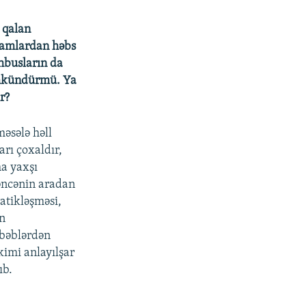
 qalan
ihamlardan həbs
əhbusların da
mümkündürmü. Ya
r?
əsələ həll
ı çoxaldır,
ha yaxşı
gəncənin aradan
atikləşməsi,
n
əbəblərdən
imi anlayılşar
ıb.