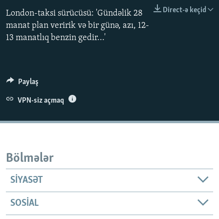
İNFOQRAFIKA
AZƏRBAYCAN ƏDƏBIYYATI KITABXANASI
MISSIYAMIZ
Direct-ə keçid
London-taksi sürücüsü: 'Gündəlik 28
BIZI IZLƏ
manat plan veririk və bir günə, azı, 12-
KARIKATURA
İSLAM VƏ DEMOKRATIYA
PEŞƏ ETIKASI VƏ JURNALISTIKA STANDARTLARIMIZ
13 manatlıq benzin gedir...'
İZ - MƏDƏNIYYƏT PROQRAMI
MATERIALLARIMIZDAN ISTIFADƏ
AZADLIQRADIOSU MOBIL TELEFONUNUZDA
RFE/RL-in bütün saytları
BIZIMLƏ ƏLAQƏ
Paylaş
XƏBƏR BÜLLETENLƏRIMIZ
VPN-siz açmaq
Bölmələr
SIYASƏT
SOSIAL