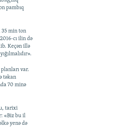
mbıqçılıq
ton pambıq
i 35 min ton
2016-cı ilin də
ib. Keçən illə
yığılmalıdır».
 planları var.
də təkan
nda 70 minə
, tarixi
: «Biz bu il
əlkə yenə də