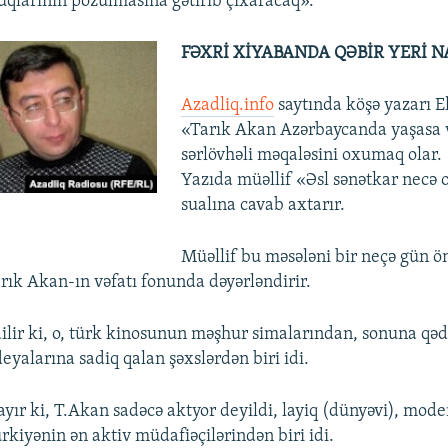
qlarının pozulmasına gətirib çıxaracaq».
FƏXRİ XİYABANDA QƏBİR YERİ N
Azadliq.info
saytında köşə yazarı E
«Tarık Akan Azərbaycanda yaşasa 
sərlövhəli məqaləsini oxumaq olar.
Yazıda müəllif «Əsl sənətkar necə 
sualına cavab axtarır.
Müəllif bu məsələni bir neçə gün ö
arık Akan-ın vəfatı fonunda dəyərləndirir.
ilir ki, o, türk kinosunun məşhur simalarından, sonuna qə
eyalarına sadiq qalan şəxslərdən biri idi.
ayır ki, T.Akan sadəcə aktyor deyildi, layiq (dünyəvi), mode
kiyənin ən aktiv müdafiəçilərindən biri idi.