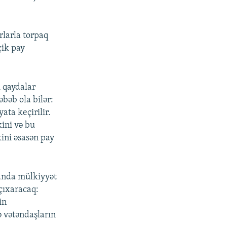
rlarla torpaq
çik pay
 qaydalar
bəb ola bilər:
ata keçirilir.
kini və bu
kini əsasən pay
manda mülkiyyət
çıxaracaq:
in
ə vətəndaşların