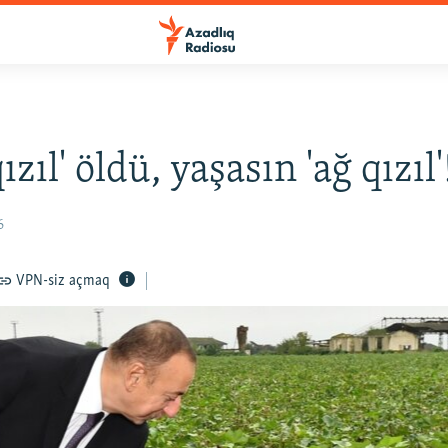
ızıl' öldü, yaşasın 'ağ qızıl'
6
VPN-siz açmaq