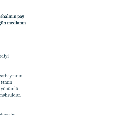
 əhalinin pay
 gün medianın
rdiyi
Azərbaycanın
ı təmin
c yönümlü
 məhsuldur.