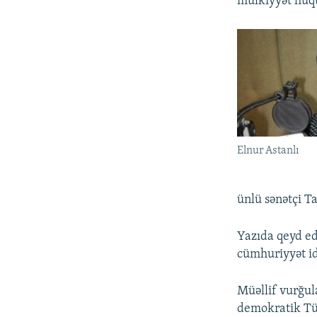
mülkiyyət hüqu
Elnur Astanlı
ünlü sənətçi T
Yazıda qeyd ed
cümhuriyyət id
Müəllif vurğul
demokratik Tür