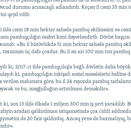
2016-cı ili pambıqçılığın bərpasının ilk ili adlandırıb. O, pa
vcud durumu acınacaqlı adlandırıb. Keçən il cəmi 35 min 
yini qeyd edib.
ci ildə cəmi 18 min hektar sahədə pambıq əkilməsini və cəm
ını pambıqçılığın məhvi kimi dəyərləndirib. Dövlət başçısı 
toxunub: «Bu il bütövlükdə 51 min hektar sahədə pambıq əkil
 təxminən üç dəfə çoxdur. Bu il ən azı 100 min ton pambıq 
yib ki, 2017-ci ildə pambıqçılıqla bağlı dövlətin daha böyük
layıb ki, pambıqçılığın inkişafı sosial məsələlərin həllinə 
 verilən məlumata görə, bu il 24 rayonda pambıq tarlaları
ləyəcək və bu, məşğulluğun artırılması deməkdir».
 ki, son 13 ildə ölkədə 1 milyon 300 min iş yeri yaradılıb. Bu
sizliyin aradan qaldırılması istiqamətində çox ciddi addımdır
qiymətini də 20 faiz qaldırdıq. Ancaq yenə də baxmalıyıq, b
mdır».