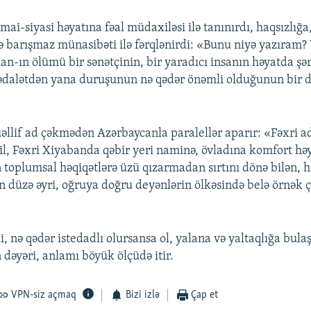
mai-siyasi həyatına fəal müdaxiləsi ilə tanınırdı, haqsızlığa,
və barışmaz münasibəti ilə fərqlənirdi: «Bunu niyə yazıram?
n-ın ölümü bir sənətçinin, bir yaradıcı insanın həyatda şərə
ədalətdən yana duruşunun nə qədər önəmli olduğunun bir 
llif ad çəkmədən Azərbaycanla paralellər aparır: «Fəxri a
l, Fəxri Xiyabanda qəbir yeri naminə, övladına komfort h
toplumsal həqiqətlərə üzü qızarmadan sırtını dönə bilən, h
 düzə əyri, oğruya doğru deyənlərin ölkəsində belə örnək 
i, nə qədər istedadlı olursansa ol, yalana və yaltaqlığa bul
 dəyəri, anlamı böyük ölçüdə itir.
VPN-siz açmaq
Bizi izlə
Çap et