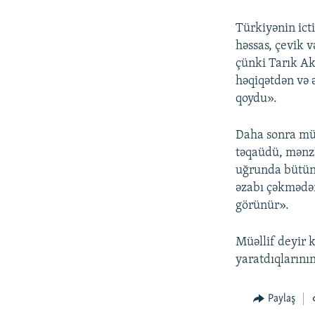
Türkiyənin icti
həssas, çevik 
çünki Tarık Aka
həqiqətdən və 
qoydu».
Daha sonra müə
təqaüdü, mənzi
uğrunda bütün 
əzabı çəkmədən
görünür».
Müəllif deyir k
yaratdıqlarının
Paylaş