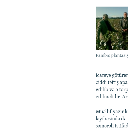
Pambıq plantasi
icarəyə götürə
ciddi təftiş ap
edilib və o tor
edilməlidir. Ar
Müəllif yazır 
layihəsində də 
səmərəli istif