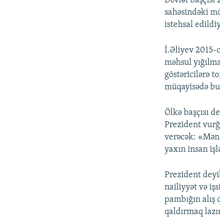
Dövlət başçısı 
sahəsindəki mö
istehsal edildi
İ.Əliyev 2015-
məhsul yığılmas
göstəricilərə 
müqayisədə bu,
Ölkə başçısı de
Prezident vurğu
verəcək: «Mənə
yaxın insan iş
Prezident deyib
nailiyyət və iş
pambığın alış 
qaldırmaq lazı