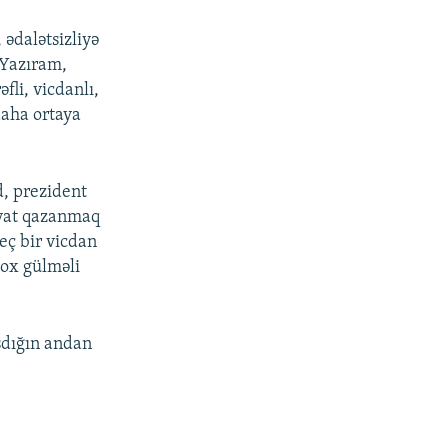
 ədalətsizliyə
 Yazıram,
fli, vicdanlı,
daha ortaya
d, prezident
əyat qazanmaq
eç bir vicdan
çox gülməli
aşdığın andan