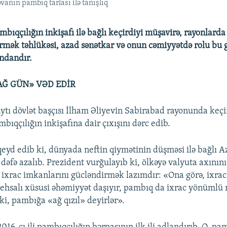
nın pambıq tarlası ilə tanışlıq
bıqçılığın inkişafı ilə bağlı keçirdiyi müşavirə, rayonlarda
tirmək təhlükəsi, azad sənətkar və onun cəmiyyətdə rolu bu
ndandır.
AĞ GÜN» VƏD EDİR
ytı dövlət başçısı İlham Əliyevin Sabirabad rayonunda keçi
ıqçılığın inkişafına dair çıxışını dərc edib.
 qeyd edib ki, dünyada neftin qiymətinin düşməsi ilə bağlı 
4 dəfə azalıb. Prezident vurğulayıb ki, ölkəyə valyuta axının
ixrac imkanlarını gücləndirmək lazımdır: «Ona görə, ixra
tehsalı xüsusi əhəmiyyət daşıyır, pambıq da ixrac yönümlü
ki, pambığa «ağ qızıl» deyirlər».