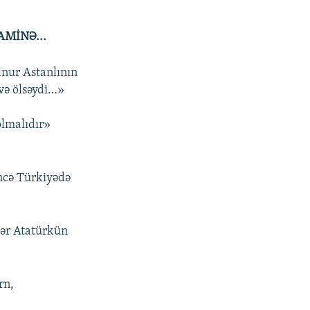
AMİNƏ...
lnur Astanlının
və ölsəydi…»
olmalıdır»
ncə Türkiyədə
dər Atatürkün
rn,