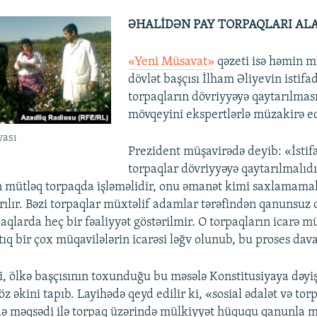
ƏHALİDƏN PAY TORPAQLARI AL
«Yeni Müsavat»
qəzeti isə həmin m
dövlət başçısı İlham Əliyevin istifa
torpaqların dövriyyəyə qaytarılmas
mövqeyini ekspertlərlə müzakirə ed
yası
Prezident müşavirədə deyib: «İstif
torpaqlar dövriyyəyə qaytarılmalıdı
n mütləq torpaqda işləməlidir, onu əmanət kimi saxlamamalı
arılır. Bəzi torpaqlar müxtəlif adamlar tərəfindən qanunsuz 
paqlarda heç bir fəaliyyət göstərilmir. O torpaqların icarə mü
tıq bir çox müqavilələrin icarəsi ləğv olunub, bu proses dava
ki, ölkə başçısının toxunduğu bu məsələ Konstitusiyaya dəyiş
öz əkini tapıb. Layihədə qeyd edilir ki, «sosial ədalət və to
adə məqsədi ilə torpaq üzərində mülkiyyət hüququ qanunla 