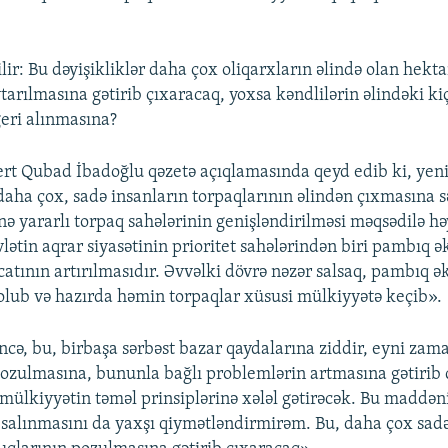
lir: Bu dəyişikliklər daha çox oliqarxların əlində olan hekta
tarılmasına gətirib çıxaracaq, yoxsa kəndlilərin əlindəki ki
geri alınmasına?
ert Qubad İbadoğlu qəzetə açıqlamasında qeyd edib ki, yeni
daha çox, sadə insanların torpaqlarının əlindən çıxmasına sə
ə yararlı torpaq sahələrinin genişləndirilməsi məqsədilə həy
lətin aqrar siyasətinin prioritet sahələrindən biri pambıq ə
atının artırılmasıdır. Əvvəlki dövrə nəzər salsaq, pambıq ə
olub və hazırda həmin torpaqlar xüsusi mülkiyyətə keçib».
incə, bu, birbaşa sərbəst bazar qaydalarına ziddir, eyni za
ozulmasına, bununla bağlı problemlərin artmasına gətirib 
ülkiyyətin təməl prinsiplərinə xələl gətirəcək. Bu maddən
 salınmasını da yaxşı qiymətləndirmirəm. Bu, daha çox sad