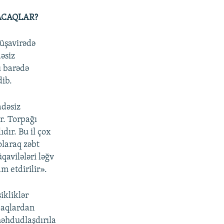
ACAQLAR?
üşavirədə
dəsiz
ı barədə
ib.
adəsiz
r. Torpağı
dır. Bu il çox
olaraq zəbt
qavilələri ləğv
m etdirilir».
ikliklər
rpaqlardan
məhdudlaşdırıla