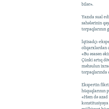
bilər».
Yazıda sual edi
sahələrinin qay
torpaqlarının 
İqtisadçı-eksp
oliqarxlardan 
«Bu əsasən əkin
Çünki artıq döv
məhsulun ixrac
torpaqlarında 
Ekspertin fikr
hüquqlarının p
«Həm də azad m
konstitusiyaya