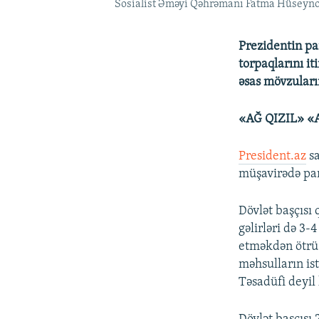
Sosialist Əməyi Qəhrəmanı Fatma Hüseynova
Prezidentin pam
torpaqlarını i
əsas mövzuları
«AĞ QIZIL» «
President.az
sa
müşavirədə pamb
Dövlət başçısı
gəlirləri də 3-
etməkdən ötrü 
məhsulların is
Təsadüfi deyil 