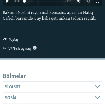
0:00
0:34
İNFOQRAFIKA
AZƏRBAYCAN ƏDƏBIYYATI KITABXANASI
MISSIYAMIZ
BIZI IZLƏ
Bakının Nəsimi rayon məhkəməsinə aparılan Natiq
KARIKATURA
İSLAM VƏ DEMOKRATIYA
PEŞƏ ETIKASI VƏ JURNALISTIKA STANDARTLARIMIZ
Cəfərli barəsində 4 ay həbs qəti imkan tədbiri seçilib.
İZ - MƏDƏNIYYƏT PROQRAMI
MATERIALLARIMIZDAN ISTIFADƏ
AZADLIQRADIOSU MOBIL TELEFONUNUZDA
RFE/RL-in bütün saytları
BIZIMLƏ ƏLAQƏ
Paylaş
XƏBƏR BÜLLETENLƏRIMIZ
VPN-siz açmaq
Bölmələr
SIYASƏT
SOSIAL