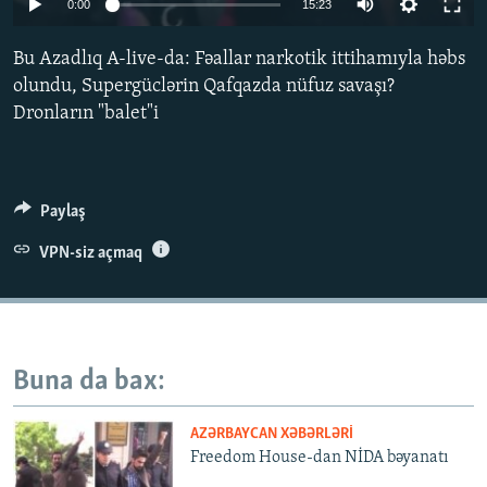
0:00
15:23
İNFOQRAFIKA
AZƏRBAYCAN ƏDƏBIYYATI KITABXANASI
MISSIYAMIZ
BIZI IZLƏ
Bu Azadlıq A-live-da: Fəallar narkotik ittihamıyla həbs
KARIKATURA
İSLAM VƏ DEMOKRATIYA
PEŞƏ ETIKASI VƏ JURNALISTIKA STANDARTLARIMIZ
olundu, Supergüclərin Qafqazda nüfuz savaşı?
İZ - MƏDƏNIYYƏT PROQRAMI
MATERIALLARIMIZDAN ISTIFADƏ
Dronların "balet"i
AZADLIQRADIOSU MOBIL TELEFONUNUZDA
RFE/RL-in bütün saytları
BIZIMLƏ ƏLAQƏ
Paylaş
XƏBƏR BÜLLETENLƏRIMIZ
VPN-siz açmaq
Buna da bax:
AZƏRBAYCAN XƏBƏRLƏRI
Freedom House-dan NİDA bəyanatı