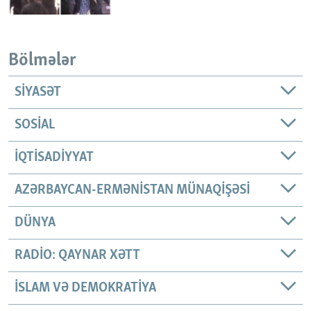
Bölmələr
SIYASƏT
SOSIAL
İQTISADIYYAT
AZƏRBAYCAN-ERMƏNISTAN MÜNAQIŞƏSI
DÜNYA
RADIO: QAYNAR XƏTT
İSLAM VƏ DEMOKRATIYA