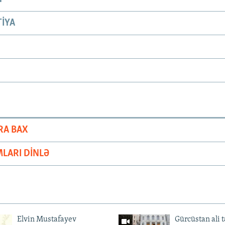
IYA
RA BAX
LARI DINLƏ
Elvin Mustafayev
Gürcüstan ali t