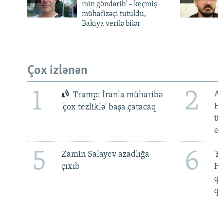
min göndərib' – keçmiş
mühafizəçi tutuldu,
Bakıya verilə bilər
Çox izlənən
1
2
Tramp: İranla müharibə
H
'çox tezliklə' başa çatacaq
ü
5
6
Zamin Salayev azadlığa
'
çıxıb
H
q
q