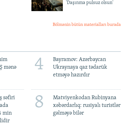
'Daşınma pulsuz olsun'
Bölmənin bütün materialları burada
4
ənim
Bayramov: Azərbaycan
BŞ mənə
Ukraynaya qaz tədarük
etməyə hazırdır
8
 səfiri
Matviyenkodan Rubinyana
mada
xəbərdarlıq: rusiyalı turistlər
4 min
gəlməyə bilər
lidir