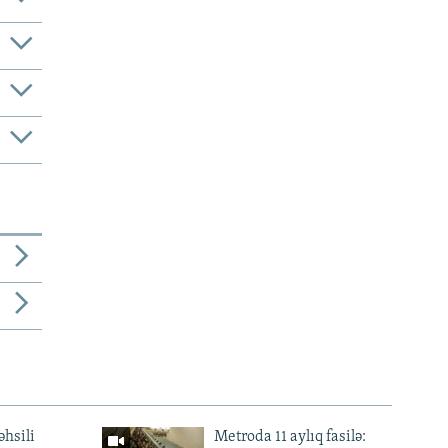
əhsili
Metroda 11 aylıq fasilə: