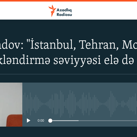
ov: "İstanbul, Tehran, M
kləndirmə səviyyəsi elə də 
No media source currently avail
0:00