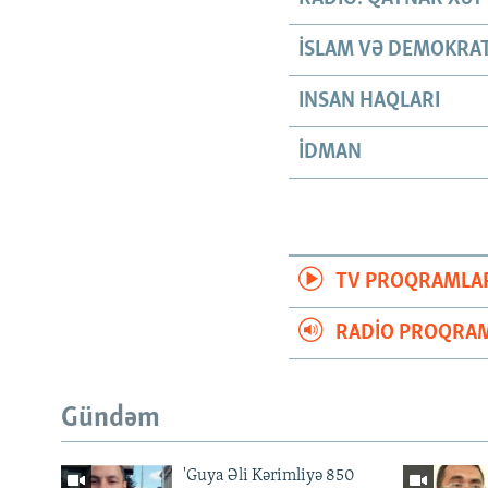
İSLAM VƏ DEMOKRAT
INSAN HAQLARI
İDMAN
TV PROQRAMLA
RADIO PROQRAM
Gündəm
'Guya Əli Kərimliyə 850