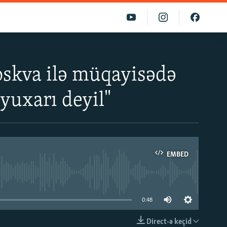
oskva ilə müqayisədə
yuxarı deyil"
EMBED
able
0:48
Direct-ə keçid