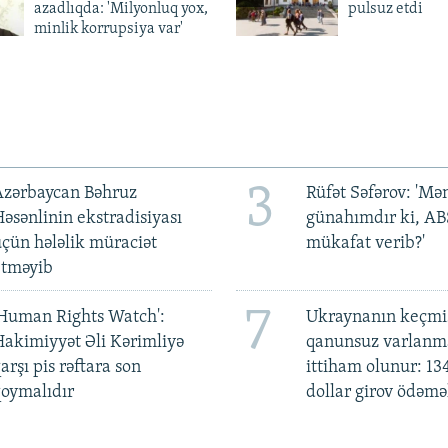
azadlıqda: 'Milyonluq yox,
pulsuz etdi
minlik korrupsiya var'
3
Azərbaycan Bəhruz
Rüfət Səfərov: 'M
əsənlinin ekstradisiyası
günahımdır ki, A
çün hələlik müraciət
mükafat verib?'
etməyib
7
Human Rights Watch':
Ukraynanın keçmiş
akimiyyət Əli Kərimliyə
qanunsuz varlan
arşı pis rəftara son
ittiham olunur: 13
oymalıdır
dollar girov ödəmə