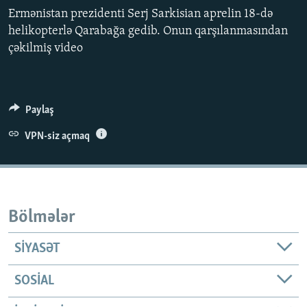
İNFOQRAFIKA
AZƏRBAYCAN ƏDƏBIYYATI KITABXANASI
MISSIYAMIZ
Ermənistan prezidenti Serj Sarkisian aprelin 18-də
BIZI IZLƏ
helikopterlə Qarabağa gedib. Onun qarşılanmasından
KARIKATURA
İSLAM VƏ DEMOKRATIYA
PEŞƏ ETIKASI VƏ JURNALISTIKA STANDARTLARIMIZ
çəkilmiş video
İZ - MƏDƏNIYYƏT PROQRAMI
MATERIALLARIMIZDAN ISTIFADƏ
AZADLIQRADIOSU MOBIL TELEFONUNUZDA
RFE/RL-in bütün saytları
Paylaş
BIZIMLƏ ƏLAQƏ
XƏBƏR BÜLLETENLƏRIMIZ
VPN-siz açmaq
Bölmələr
SIYASƏT
SOSIAL