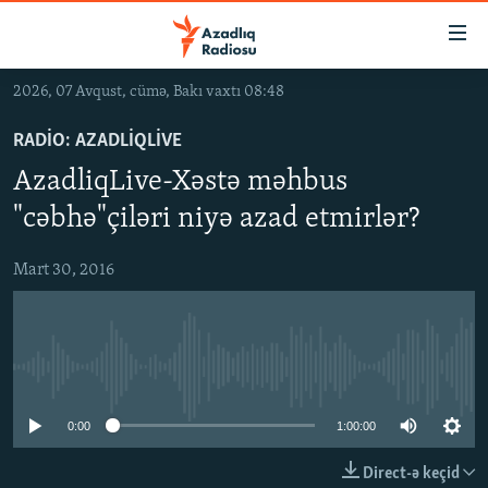
Keçid
linkləri
Əsas
2026, 07 Avqust, cümə, Bakı vaxtı 08:48
məzmuna
GÜNDƏM
qayıt
RADIO: AZADLIQLIVE
#İZAHLA
Əsas
AzadliqLive-Xəstə məhbus
KORRUPSIOMETR
naviqasiyaya
"cəbhə"çiləri niyə azad etmirlər?
qayıt
#ƏSLINDƏ
Axtarışa
Mart 30, 2016
FƏRQƏ BAX
keç
QANUNI DOĞRU
ARAŞDIRMA
No media source currently available
MULTIMEDIA
0:00
1:00:00
RADIO ARXIV
VIDEO
HAQQIMIZDA
FOTOQALEREYA
OXU ZALI
Direct-ə keçid