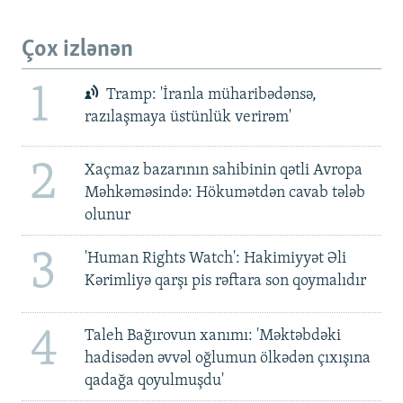
Çox izlənən
1
Tramp: 'İranla müharibədənsə,
razılaşmaya üstünlük verirəm'
2
Xaçmaz bazarının sahibinin qətli Avropa
Məhkəməsində: Hökumətdən cavab tələb
olunur
3
'Human Rights Watch': Hakimiyyət Əli
Kərimliyə qarşı pis rəftara son qoymalıdır
4
Taleh Bağırovun xanımı: 'Məktəbdəki
hadisədən əvvəl oğlumun ölkədən çıxışına
qadağa qoyulmuşdu'