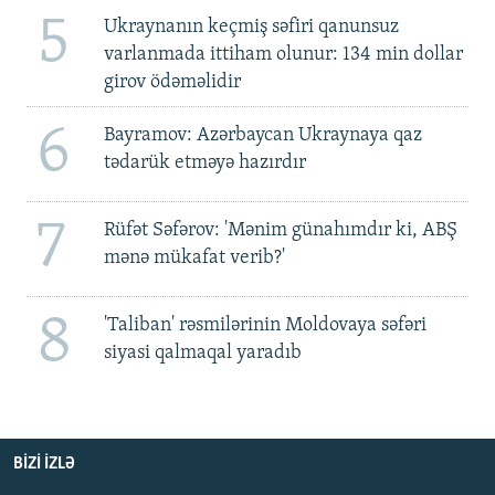
5
Ukraynanın keçmiş səfiri qanunsuz
varlanmada ittiham olunur: 134 min dollar
girov ödəməlidir
6
Bayramov: Azərbaycan Ukraynaya qaz
tədarük etməyə hazırdır
7
Rüfət Səfərov: 'Mənim günahımdır ki, ABŞ
mənə mükafat verib?'
8
'Taliban' rəsmilərinin Moldovaya səfəri
siyasi qalmaqal yaradıb
BIZI IZLƏ