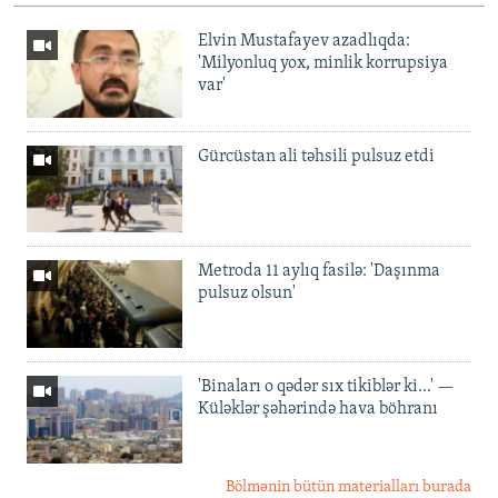
Elvin Mustafayev azadlıqda:
'Milyonluq yox, minlik korrupsiya
var'
Gürcüstan ali təhsili pulsuz etdi
Metroda 11 aylıq fasilə: 'Daşınma
pulsuz olsun'
'Binaları o qədər sıx tikiblər ki...' —
Küləklər şəhərində hava böhranı
Bölmənin bütün materialları burada