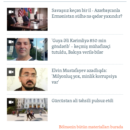
Savaşsız keçən bir il - Azərbaycanla
Ermənistan sülhə nə qədər yaxındır?
'Guya Əli Kərimliyə 850 min
göndərib' – keçmiş mühafizəçi
tutuldu, Bakıya verilə bilər
Elvin Mustafayev azadlıqda:
'Milyonluq yox, minlik korrupsiya
var'
Gürcüstan ali təhsili pulsuz etdi
Bölmənin bütün materialları burada