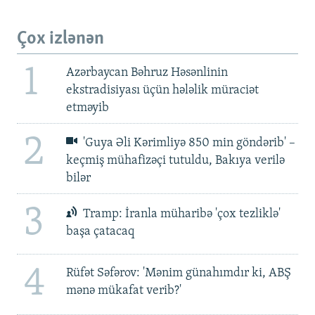
Çox izlənən
1
Azərbaycan Bəhruz Həsənlinin
ekstradisiyası üçün hələlik müraciət
etməyib
2
'Guya Əli Kərimliyə 850 min göndərib' –
keçmiş mühafizəçi tutuldu, Bakıya verilə
bilər
3
Tramp: İranla müharibə 'çox tezliklə'
başa çatacaq
4
Rüfət Səfərov: 'Mənim günahımdır ki, ABŞ
mənə mükafat verib?'