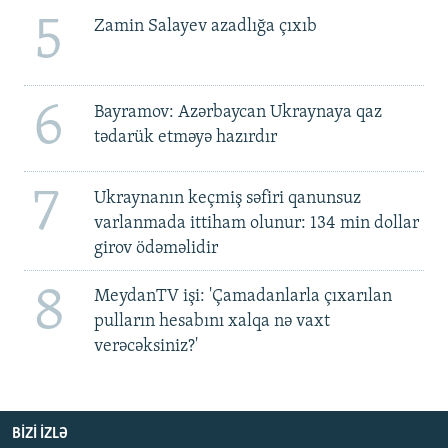
5
Zamin Salayev azadlığa çıxıb
6
Bayramov: Azərbaycan Ukraynaya qaz
tədarük etməyə hazırdır
7
Ukraynanın keçmiş səfiri qanunsuz
varlanmada ittiham olunur: 134 min dollar
girov ödəməlidir
8
MeydanTV işi: 'Çamadanlarla çıxarılan
pulların hesabını xalqa nə vaxt
verəcəksiniz?'
BIZI IZLƏ