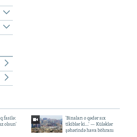
q fasilə:
'Binaları o qədər sıx
z olsun'
tikiblər ki...' — Küləklər
şəhərində hava böhranı