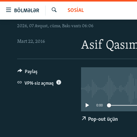
Keçid
SOSIAL
BÖLMƏLƏR
linkləri
Axtar
Əsas
2026, 07 Avqust, cümə, Bakı vaxtı 06:06
GÜNDƏM
məzmuna
#İZAHLA
qayıt
Mart 22, 2016
Asif Qasımo
Əsas
KORRUPSIOMETR
naviqasiyaya
#ƏSLINDƏ
qayıt
Axtarışa
FƏRQƏ BAX
Paylaş
keç
QANUNI DOĞRU
VPN-siz açmaq
ARAŞDIRMA
MULTIMEDIA
0:00
RADIO ARXIV
VIDEO
Pop-out üçün
HAQQIMIZDA
FOTOQALEREYA
OXU ZALI