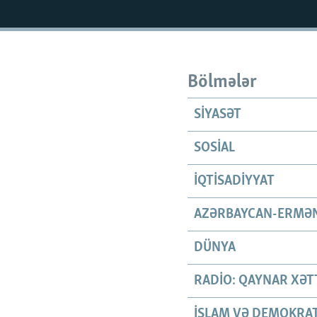
İNFOQRAFIKA
AZƏRBAYCAN ƏDƏBIYYATI KITABXANASI
MISSIYAMIZ
KARIKATURA
İSLAM VƏ DEMOKRATIYA
PEŞƏ ETIKASI VƏ JURNALISTIKA
STANDARTLARIMIZ
İZ - MƏDƏNIYYƏT PROQRAMI
MATERIALLARIMIZDAN ISTIFADƏ
Bölmələr
AZADLIQRADIOSU MOBIL TELEFONUNUZDA
SIYASƏT
BIZIMLƏ ƏLAQƏ
XƏBƏR BÜLLETENLƏRIMIZ
SOSIAL
İQTISADIYYAT
AZƏRBAYCAN-ERMƏN
DÜNYA
RADIO: QAYNAR XƏT
İSLAM VƏ DEMOKRAT