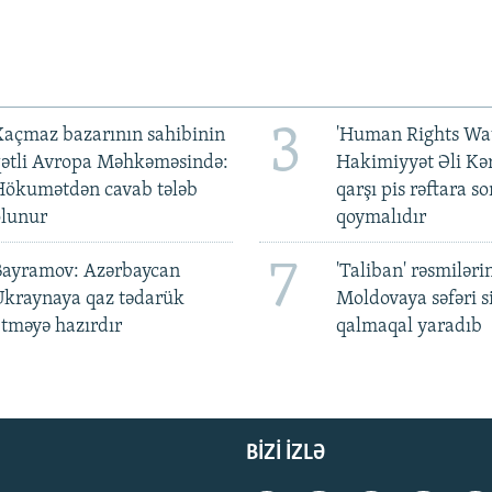
3
açmaz bazarının sahibinin
'Human Rights Wat
qətli Avropa Məhkəməsində:
Hakimiyyət Əli Kə
Hökumətdən cavab tələb
qarşı pis rəftara so
olunur
qoymalıdır
7
Bayramov: Azərbaycan
'Taliban' rəsmiləri
Ukraynaya qaz tədarük
Moldovaya səfəri s
tməyə hazırdır
qalmaqal yaradıb
BIZI IZLƏ