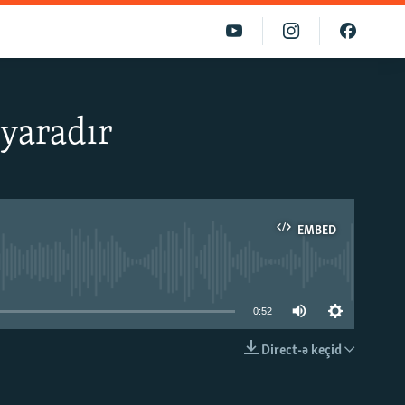
 yaradır
EMBED
able
0:52
Direct-ə keçid
EMBED