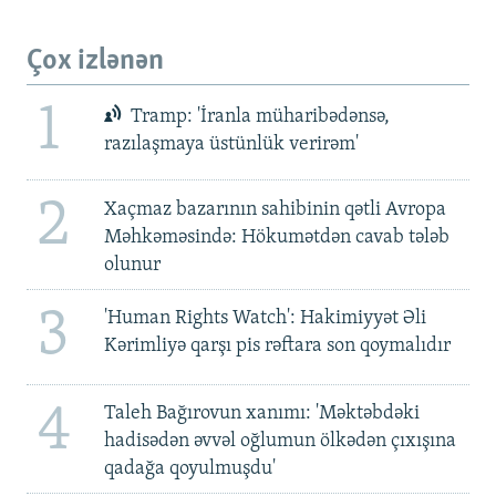
Çox izlənən
1
Tramp: 'İranla müharibədənsə,
razılaşmaya üstünlük verirəm'
2
Xaçmaz bazarının sahibinin qətli Avropa
Məhkəməsində: Hökumətdən cavab tələb
olunur
3
'Human Rights Watch': Hakimiyyət Əli
Kərimliyə qarşı pis rəftara son qoymalıdır
4
Taleh Bağırovun xanımı: 'Məktəbdəki
hadisədən əvvəl oğlumun ölkədən çıxışına
qadağa qoyulmuşdu'