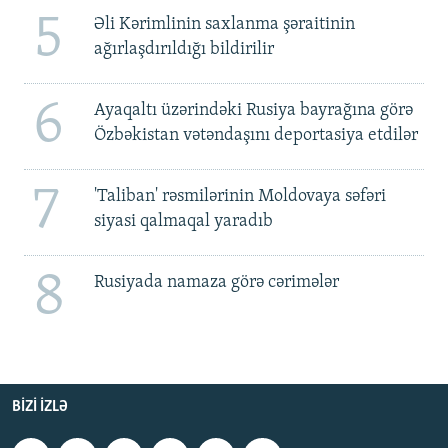
5
Əli Kərimlinin saxlanma şəraitinin
ağırlaşdırıldığı bildirilir
6
Ayaqaltı üzərindəki Rusiya bayrağına görə
Özbəkistan vətəndaşını deportasiya etdilər
7
'Taliban' rəsmilərinin Moldovaya səfəri
siyasi qalmaqal yaradıb
8
Rusiyada namaza görə cərimələr
BIZI IZLƏ