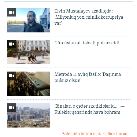
Elvin Mustafayev azadlıqda:
'Milyonluq yox, minlik korrupsiya
var'
Gürcüstan ali təhsili pulsuz etdi
Metroda 11 aylıq fasilə: 'Daşınma
pulsuz olsun'
'Binaları o qədər sıx tikiblər ki...' —
Küləklər şəhərində hava böhranı
Bölmənin bütün materialları burada