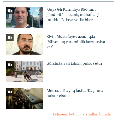
'Guya Əli Kərimliyə 850 min
göndərib' – keçmiş mühafizəçi
tutuldu, Bakıya verilə bilər
Elvin Mustafayev azadlıqda:
'Milyonluq yox, minlik korrupsiya
var'
Gürcüstan ali təhsili pulsuz etdi
Metroda 11 aylıq fasilə: 'Daşınma
pulsuz olsun'
Bölmənin bütün materialları burada