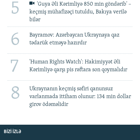
5
'Guya Əli Kərimliyə 850 min göndərib' –
keçmiş mühafizəçi tutuldu, Bakıya verilə
bilər
6
Bayramov: Azərbaycan Ukraynaya qaz
tədarük etməyə hazırdır
7
'Human Rights Watch': Hakimiyyət Əli
Kərimliyə qarşı pis rəftara son qoymalıdır
8
Ukraynanın keçmiş səfiri qanunsuz
varlanmada ittiham olunur: 134 min dollar
girov ödəməlidir
BIZI IZLƏ