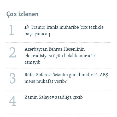
Çox izlənən
1
Tramp: İranla müharibə 'çox tezliklə'
başa çatacaq
2
Azərbaycan Bəhruz Həsənlinin
ekstradisiyası üçün hələlik müraciət
etməyib
3
Rüfət Səfərov: 'Mənim günahımdır ki, ABŞ
mənə mükafat verib?'
4
Zamin Salayev azadlığa çıxıb