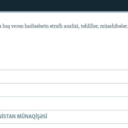
aş verən hadisələrin ətraflı analizi, təhlillər, müsahibələr
ISTAN MÜNAQIŞƏSI