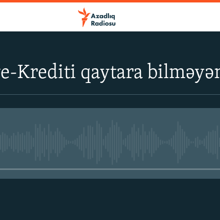
e-Krediti qaytara bilməyən
No media source currently avail