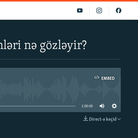
ləri nə gözləyir?
EMBED
able
1:00:00
Direct-ə keçid
EMBED