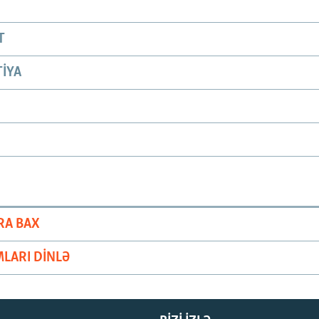
T
IYA
RA BAX
LARI DINLƏ