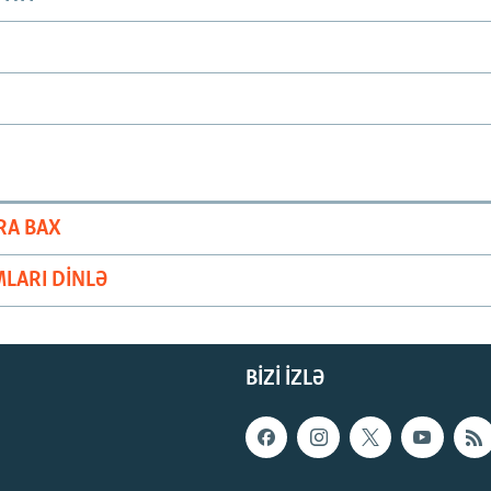
RA BAX
LARI DINLƏ
BIZI IZLƏ