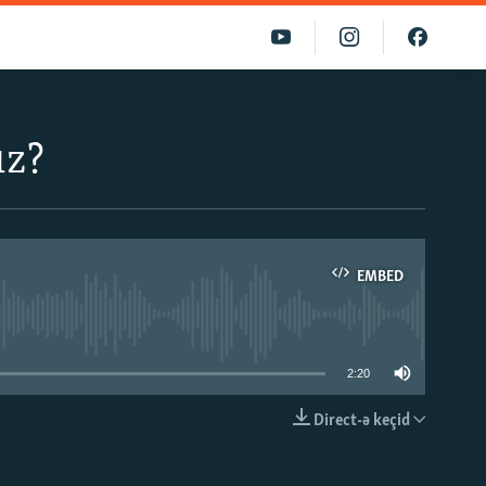
ız?
EMBED
able
2:20
Direct-ə keçid
EMBED