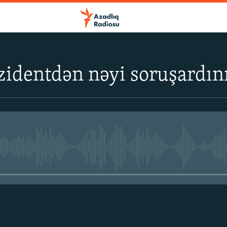
zidentdən nəyi soruşardın
No media source currently avail