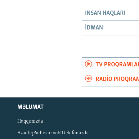
INSAN HAQLARI
İDMAN
TV PROQRAMLA
RADIO PROQRAM
MƏLUMAT
Haqqımızda
AzadlıqRadiosu mobil telefonuzda