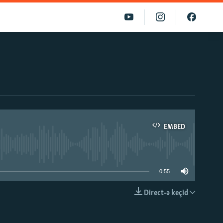
EMBED
able
0:55
Direct-ə keçid
EMBED