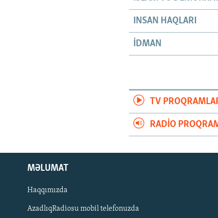
INSAN HAQLARI
İDMAN
TV PROQRAMLA
RADIO PROQRAM
MƏLUMAT
Haqqımızda
AzadlıqRadiosu mobil telefonuzda