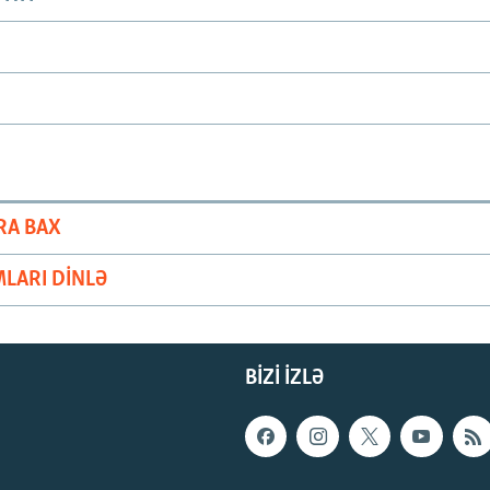
RA BAX
LARI DINLƏ
BIZI IZLƏ