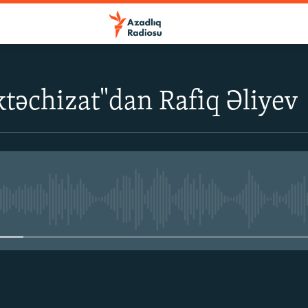
iktəchizat"dan Rafiq Əliyev
No media source currently avail