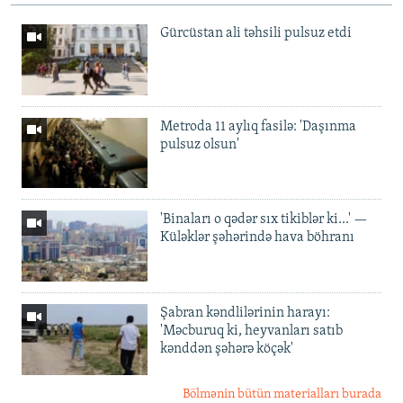
Gürcüstan ali təhsili pulsuz etdi
Metroda 11 aylıq fasilə: 'Daşınma
pulsuz olsun'
'Binaları o qədər sıx tikiblər ki...' —
Küləklər şəhərində hava böhranı
Şabran kəndlilərinin harayı:
'Məcburuq ki, heyvanları satıb
kənddən şəhərə köçək'
Bölmənin bütün materialları burada