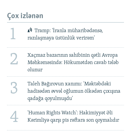
Çox izlənən
1
Tramp: 'İranla müharibədənsə,
razılaşmaya üstünlük verirəm'
2
Xaçmaz bazarının sahibinin qətli Avropa
Məhkəməsində: Hökumətdən cavab tələb
olunur
3
Taleh Bağırovun xanımı: 'Məktəbdəki
hadisədən əvvəl oğlumun ölkədən çıxışına
qadağa qoyulmuşdu'
4
'Human Rights Watch': Hakimiyyət Əli
Kərimliyə qarşı pis rəftara son qoymalıdır