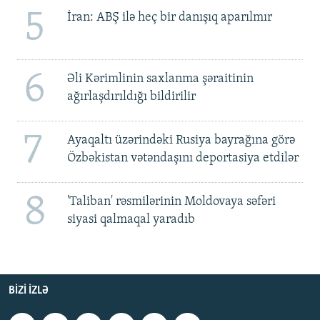
5
İran: ABŞ ilə heç bir danışıq aparılmır
6
Əli Kərimlinin saxlanma şəraitinin
ağırlaşdırıldığı bildirilir
7
Ayaqaltı üzərindəki Rusiya bayrağına görə
Özbəkistan vətəndaşını deportasiya etdilər
8
'Taliban' rəsmilərinin Moldovaya səfəri
siyasi qalmaqal yaradıb
BIZI IZLƏ