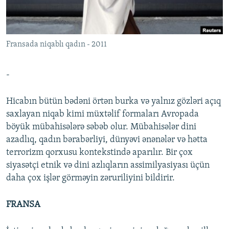
İNFOQRAFIKA
AZƏRBAYCAN ƏDƏBIYYATI KITABXANASI
MISSIYAMIZ
BIZI IZLƏ
KARIKATURA
İSLAM VƏ DEMOKRATIYA
PEŞƏ ETIKASI VƏ JURNALISTIKA STANDARTLARIMIZ
Fransada niqablı qadın - 2011
İZ - MƏDƏNIYYƏT PROQRAMI
MATERIALLARIMIZDAN ISTIFADƏ
AZADLIQRADIOSU MOBIL TELEFONUNUZDA
RFE/RL-in bütün saytları
-
BIZIMLƏ ƏLAQƏ
Hicabın bütün bədəni örtən burka və yalnız gözləri açıq
XƏBƏR BÜLLETENLƏRIMIZ
saxlayan niqab kimi müxtəlif formaları Avropada
böyük mübahisələrə səbəb olur. Mübahisələr dini
azadlıq, qadın bərabərliyi, dünyəvi ənənələr və hətta
terrorizm qorxusu kontekstində aparılır. Bir çox
siyasətçi etnik və dini azlıqların assimilyasiyası üçün
daha çox işlər görməyin zəruriliyini bildirir.
FRANSA