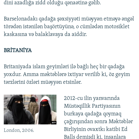
dini azadlığa zidd olduğu qənaətinə gəlib.
Barselonadakı qadağa şəxsiyyəti müəyyən etməyə əngəl
törədən istənilən başörtüyünə, o cümlədən motosiklet
kaskasına və balaklavaya da aiddir.
BRİTANİYA
Britaniyada islam geyimləri ilə bağlı heç bir qadağa
yoxdur. Amma məktəblərə ixtiyar verilib ki, öz geyim
tərzlərini özləri müəyyən etsinlər.
2012-cu ilin yanvarında
Müstəqillik Partiyasının
burkaya qadağa qoymaq
çağırışından sonra Məktəblər
Birliyinin ovaxtkı katibi Ed
London, 2006.
Balls demişdi ki, insanlara