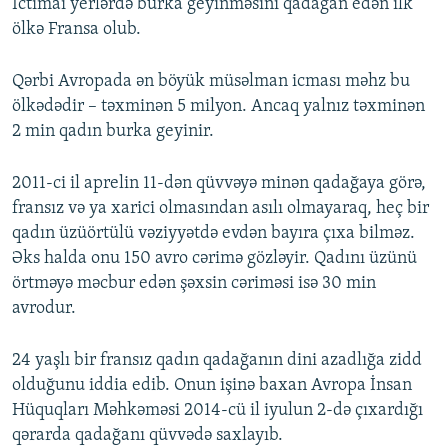
İctimai yerlərdə burka geyinməsini qadağan edən ilk
ölkə Fransa olub.
Qərbi Avropada ən böyük müsəlman icması məhz bu
ölkədədir – təxminən 5 milyon. Ancaq yalnız təxminən
2 min qadın burka geyinir.
2011-ci il aprelin 11-dən qüvvəyə minən qadağaya görə,
fransız və ya xarici olmasından asılı olmayaraq, heç bir
qadın üzüörtülü vəziyyətdə evdən bayıra çıxa bilməz.
Əks halda onu 150 avro cərimə gözləyir. Qadını üzünü
örtməyə məcbur edən şəxsin cəriməsi isə 30 min
avrodur.
24 yaşlı bir fransız qadın qadağanın dini azadlığa zidd
olduğunu iddia edib. Onun işinə baxan Avropa İnsan
Hüquqları Məhkəməsi 2014-cü il iyulun 2-də çıxardığı
qərarda qadağanı qüvvədə saxlayıb.