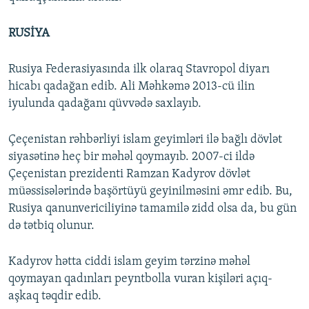
RUSİYA
Rusiya Federasiyasında ilk olaraq Stavropol diyarı
hicabı qadağan edib. Ali Məhkəmə 2013-cü ilin
iyulunda qadağanı qüvvədə saxlayıb.
Çeçenistan rəhbərliyi islam geyimləri ilə bağlı dövlət
siyasətinə heç bir məhəl qoymayıb. 2007-ci ildə
Çeçenistan prezidenti Ramzan Kadyrov dövlət
müəssisələrində başörtüyü geyinilməsini əmr edib. Bu,
Rusiya qanunvericiliyinə tamamilə zidd olsa da, bu gün
də tətbiq olunur.
Kadyrov hətta ciddi islam geyim tərzinə məhəl
qoymayan qadınları peyntbolla vuran kişiləri açıq-
aşkaq təqdir edib.