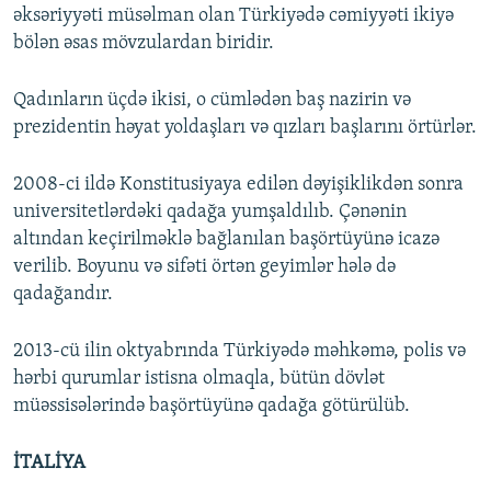
əksəriyyəti müsəlman olan Türkiyədə cəmiyyəti ikiyə
bölən əsas mövzulardan biridir.
Qadınların üçdə ikisi, o cümlədən baş nazirin və
prezidentin həyat yoldaşları və qızları başlarını örtürlər.
2008-ci ildə Konstitusiyaya edilən dəyişiklikdən sonra
universitetlərdəki qadağa yumşaldılıb. Çənənin
altından keçirilməklə bağlanılan başörtüyünə icazə
verilib. Boyunu və sifəti örtən geyimlər hələ də
qadağandır.
2013-cü ilin oktyabrında Türkiyədə məhkəmə, polis və
hərbi qurumlar istisna olmaqla, bütün dövlət
müəssisələrində başörtüyünə qadağa götürülüb.
İTALİYA