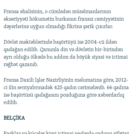
Fransa əhalisinin, o cümlədən müsəlmanlarının
əksəriyyəti hökumətin burkanın fransız cəmiyyətinin
dəyərlərinə uyğun olmadığı fikrinə şərik çıxırlar.
Dövlət məktəblərində başörtüyü isə 2004-cü ildən
qadağan edilib. Qanunla din və dövlətin bir-birindən
ayrı olduğu ölkədə bu addım da böyük siyasi və ictimai
rəğbət qazanıb.
Fransa Daxili İşlər Nazirliyinin məlumatına görə, 2012-
ci ilin sentyabrınadək 425 qadın cərimələnib. 66 qadına
isə başörtüsü qadağasını pozduğuna görə xəbərdarlıq
edilib.
BELÇİKA
Parklar və küçələr kimi ictimai yerlərdə qadının sifətini