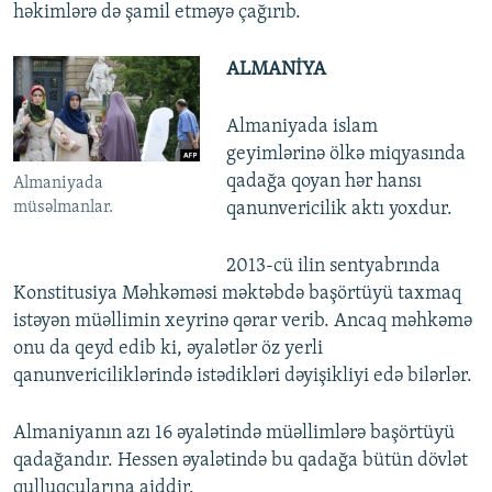
həkimlərə də şamil etməyə çağırıb.
ALMANİYA
Almaniyada islam
geyimlərinə ölkə miqyasında
qadağa qoyan hər hansı
Almaniyada
müsəlmanlar.
qanunvericilik aktı yoxdur.
2013-cü ilin sentyabrında
Konstitusiya Məhkəməsi məktəbdə başörtüyü taxmaq
istəyən müəllimin xeyrinə qərar verib. Ancaq məhkəmə
onu da qeyd edib ki, əyalətlər öz yerli
qanunvericiliklərində istədikləri dəyişikliyi edə bilərlər.
Almaniyanın azı 16 əyalətində müəllimlərə başörtüyü
qadağandır. Hessen əyalətində bu qadağa bütün dövlət
qulluqçularına aiddir.