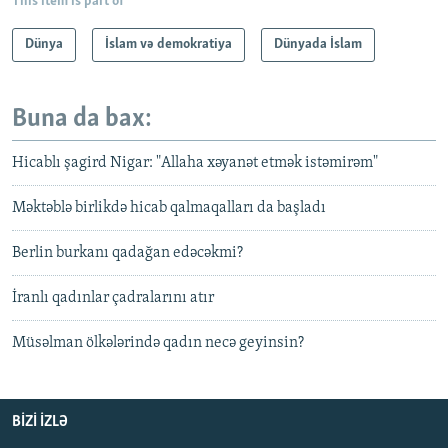
This item is part of
Dünya
İslam və demokratiya
Dünyada İslam
Buna da bax:
Hicablı şagird Nigar: "Allaha xəyanət etmək istəmirəm"
Məktəblə birlikdə hicab qalmaqalları da başladı
Berlin burkanı qadağan edəcəkmi?
İranlı qadınlar çadralarını atır
Müsəlman ölkələrində qadın necə geyinsin?
BIZI IZLƏ