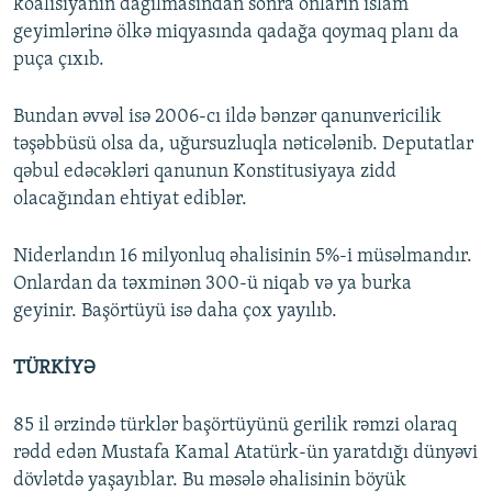
koalisiyanın dağılmasından sonra onların islam
geyimlərinə ölkə miqyasında qadağa qoymaq planı da
puça çıxıb.
Bundan əvvəl isə 2006-cı ildə bənzər qanunvericilik
təşəbbüsü olsa da, uğursuzluqla nəticələnib. Deputatlar
qəbul edəcəkləri qanunun Konstitusiyaya zidd
olacağından ehtiyat ediblər.
Niderlandın 16 milyonluq əhalisinin 5%-i müsəlmandır.
Onlardan da təxminən 300-ü niqab və ya burka
geyinir. Başörtüyü isə daha çox yayılıb.
TÜRKİYƏ
85 il ərzində türklər başörtüyünü gerilik rəmzi olaraq
rədd edən Mustafa Kamal Atatürk-ün yaratdığı dünyəvi
dövlətdə yaşayıblar. Bu məsələ əhalisinin böyük