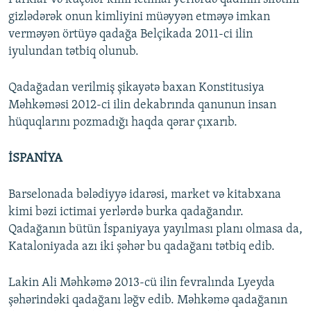
gizlədərək onun kimliyini müəyyən etməyə imkan
verməyən örtüyə qadağa Belçikada 2011-ci ilin
iyulundan tətbiq olunub.
Qadağadan verilmiş şikayətə baxan Konstitusiya
Məhkəməsi 2012-ci ilin dekabrında qanunun insan
hüquqlarını pozmadığı haqda qərar çıxarıb.
İSPANİYA
Barselonada bələdiyyə idarəsi, market və kitabxana
kimi bəzi ictimai yerlərdə burka qadağandır.
Qadağanın bütün İspaniyaya yayılması planı olmasa da,
Kataloniyada azı iki şəhər bu qadağanı tətbiq edib.
Lakin Ali Məhkəmə 2013-cü ilin fevralında Lyeyda
şəhərindəki qadağanı ləğv edib. Məhkəmə qadağanın