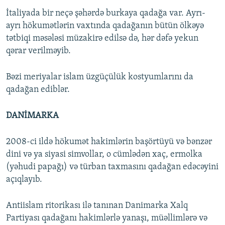
İtaliyada bir neçə şəhərdə burkaya qadağa var. Ayrı-
ayrı hökumətlərin vaxtında qadağanın bütün ölkəyə
tətbiqi məsələsi müzakirə edilsə də, hər dəfə yekun
qərar verilməyib.
Bəzi meriyalar islam üzgüçülük kostyumlarını da
qadağan ediblər.
DANİMARKA
2008-ci ildə hökumət hakimlərin başörtüyü və bənzər
dini və ya siyasi simvollar, o cümlədən xaç, ermolka
(yəhudi papağı) və türban taxmasını qadağan edəcəyini
açıqlayıb.
Antiislam ritorikası ilə tanınan Danimarka Xalq
Partiyası qadağanı hakimlərlə yanaşı, müəllimlərə və