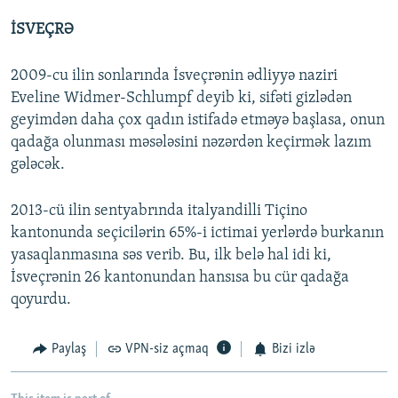
İSVEÇRƏ
2009-cu ilin sonlarında İsveçrənin ədliyyə naziri
Eveline Widmer-Schlumpf deyib ki, sifəti gizlədən
geyimdən daha çox qadın istifadə etməyə başlasa, onun
qadağa olunması məsələsini nəzərdən keçirmək lazım
gələcək.
2013-cü ilin sentyabrında italyandilli Tiçino
kantonunda seçicilərin 65%-i ictimai yerlərdə burkanın
yasaqlanmasına səs verib. Bu, ilk belə hal idi ki,
İsveçrənin 26 kantonundan hansısa bu cür qadağa
qoyurdu.
Paylaş
VPN-siz açmaq
Bizi izlə