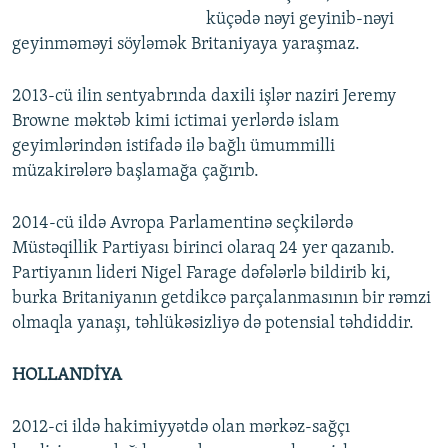
küçədə nəyi geyinib-nəyi
geyinməməyi söyləmək Britaniyaya yaraşmaz.
2013-cü ilin sentyabrında daxili işlər naziri Jeremy
Browne məktəb kimi ictimai yerlərdə islam
geyimlərindən istifadə ilə bağlı ümummilli
müzakirələrə başlamağa çağırıb.
2014-cü ildə Avropa Parlamentinə seçkilərdə
Müstəqillik Partiyası birinci olaraq 24 yer qazanıb.
Partiyanın lideri Nigel Farage dəfələrlə bildirib ki,
burka Britaniyanın getdikcə parçalanmasının bir rəmzi
olmaqla yanaşı, təhlükəsizliyə də potensial təhdiddir.
HOLLANDİYA
2012-ci ildə hakimiyyətdə olan mərkəz-sağçı