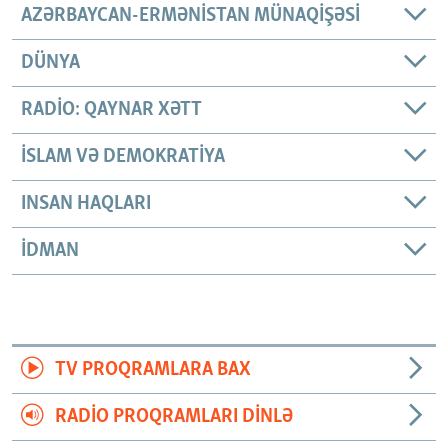
AZƏRBAYCAN-ERMƏNISTAN MÜNAQIŞƏSI
DÜNYA
RADIO: QAYNAR XƏTT
İSLAM VƏ DEMOKRATIYA
INSAN HAQLARI
İDMAN
TV PROQRAMLARA BAX
RADIO PROQRAMLARI DINLƏ