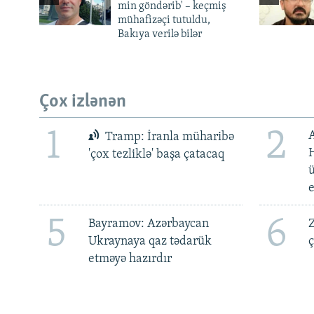
min göndərib' – keçmiş
mühafizəçi tutuldu,
Bakıya verilə bilər
Çox izlənən
1
2
Tramp: İranla müharibə
H
'çox tezliklə' başa çatacaq
ü
5
6
Bayramov: Azərbaycan
Z
Ukraynaya qaz tədarük
ç
etməyə hazırdır