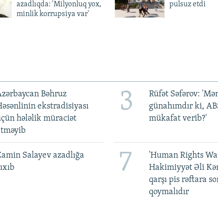
azadlıqda: 'Milyonluq yox,
pulsuz etdi
minlik korrupsiya var'
3
Azərbaycan Bəhruz
Rüfət Səfərov: 'M
əsənlinin ekstradisiyası
günahımdır ki, A
çün hələlik müraciət
mükafat verib?'
etməyib
7
amin Salayev azadlığa
'Human Rights Wat
ıxıb
Hakimiyyət Əli Kə
qarşı pis rəftara so
qoymalıdır