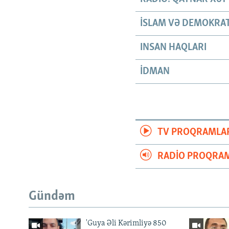
İSLAM VƏ DEMOKRAT
INSAN HAQLARI
İDMAN
TV PROQRAMLA
RADIO PROQRAM
Gündəm
'Guya Əli Kərimliyə 850