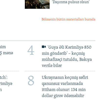
'Daşınma pulsuz olsun'
Bölmənin bütün materialları burada
4
ənim
'Guya Əli Kərimliyə 850
BŞ mənə
min göndərib' – keçmiş
mühafizəçi tutuldu, Bakıya
verilə bilər
8
ch':
Ukraynanın keçmiş səfiri
rimliyə
qanunsuz varlanmada
n
ittiham olunur: 134 min
dollar girov ödəməlidir