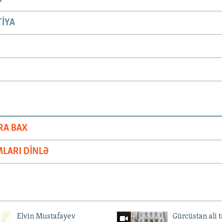
IYA
RA BAX
LARI DINLƏ
Elvin Mustafayev
Gürcüstan ali t