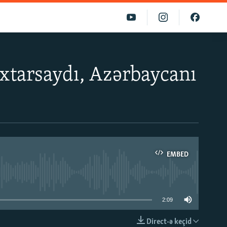
tarsaydı, Azərbaycanı
EMBED
able
2:09
Direct-ə keçid