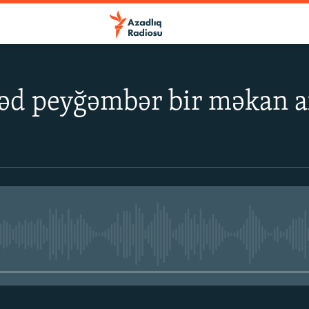
 peyğəmbər bir məkan ax
No media source currently avail