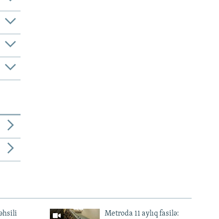
əhsili
Metroda 11 aylıq fasilə: