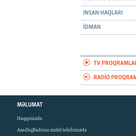
INSAN HAQLARI
İDMAN
TV PROQRAMLA
RADIO PROQRAM
MƏLUMAT
Haqqımızda
AzadlıqRadiosu mobil telefonuzda