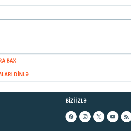
RA BAX
LARI DINLƏ
BIZI IZLƏ