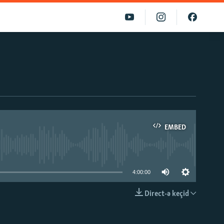
EMBED
able
4:00:00
Direct-ə keçid
EMBED