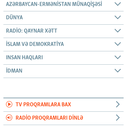
AZƏRBAYCAN-ERMƏNISTAN MÜNAQIŞƏSI
DÜNYA
RADIO: QAYNAR XƏTT
İSLAM VƏ DEMOKRATIYA
INSAN HAQLARI
İDMAN
TV PROQRAMLARA BAX
RADIO PROQRAMLARI DINLƏ