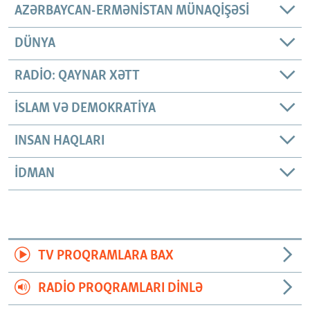
AZƏRBAYCAN-ERMƏNISTAN MÜNAQIŞƏSI
DÜNYA
RADIO: QAYNAR XƏTT
İSLAM VƏ DEMOKRATIYA
INSAN HAQLARI
İDMAN
TV PROQRAMLARA BAX
RADIO PROQRAMLARI DINLƏ