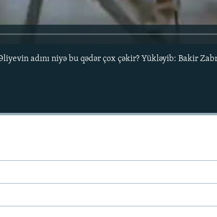
yevin adını niyə bu qədər çox çəkir? Yükləyib: Bakir Zabr