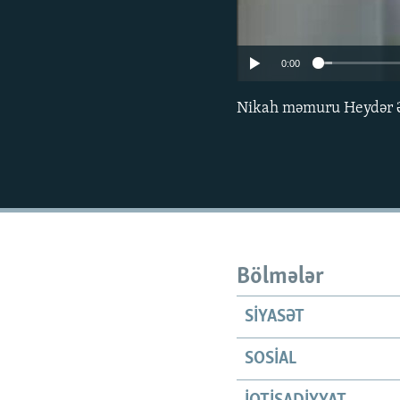
0:00
Nikah məmuru Heydər Əli
Bölmələr
SIYASƏT
SOSIAL