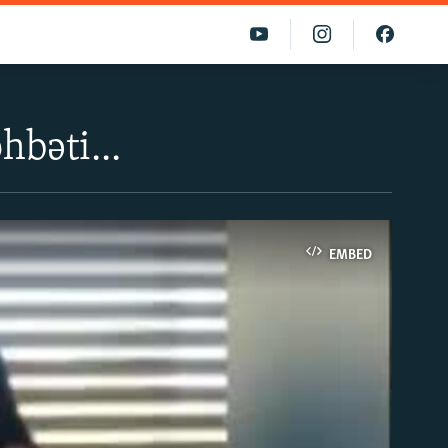
bəti...
EMBED