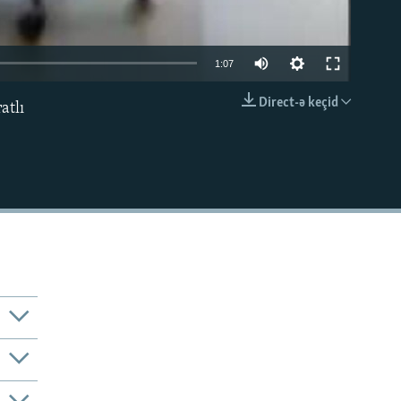
1:07
Direct-ə keçid
atlı
EMBED