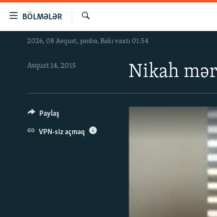
Keçid
BÖLMƏLƏR
linkləri
Axtar
Əsas
2026, 08 Avqust, şənbə, Bakı vaxtı 01:54
GÜNDƏM
məzmuna
#İZAHLA
qayıt
Avqust 14, 2015
Nikah məra
Əsas
KORRUPSIOMETR
naviqasiyaya
#ƏSLINDƏ
qayıt
Axtarışa
FƏRQƏ BAX
Paylaş
keç
QANUNI DOĞRU
VPN-siz açmaq
ARAŞDIRMA
MULTIMEDIA
RADIO ARXIV
VIDEO
HAQQIMIZDA
FOTOQALEREYA
OXU ZALI