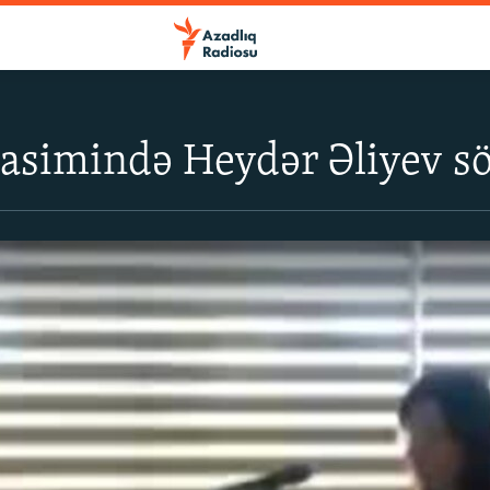
simində Heydər Əliyev söh