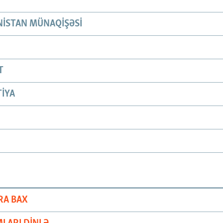
ISTAN MÜNAQIŞƏSI
T
IYA
RA BAX