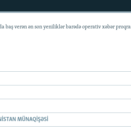
 baş verən ən son yeniliklər barədə operativ xəbər proqr
ISTAN MÜNAQIŞƏSI