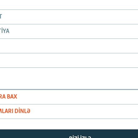
T
IYA
RA BAX
LARI DINLƏ