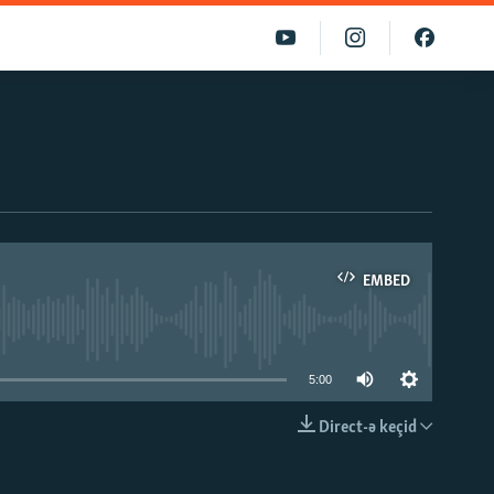
EMBED
able
5:00
Direct-ə keçid
EMBED