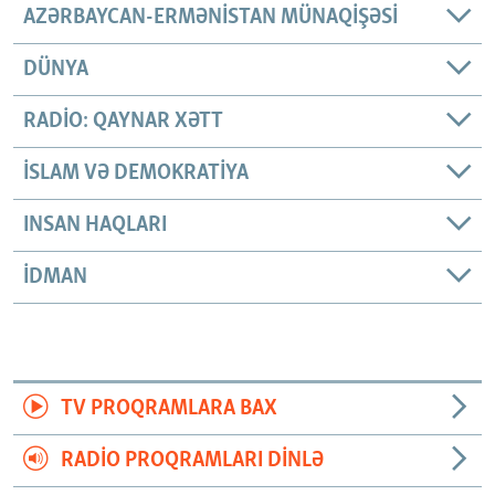
AZƏRBAYCAN-ERMƏNISTAN MÜNAQIŞƏSI
DÜNYA
RADIO: QAYNAR XƏTT
İSLAM VƏ DEMOKRATIYA
INSAN HAQLARI
İDMAN
TV PROQRAMLARA BAX
RADIO PROQRAMLARI DINLƏ