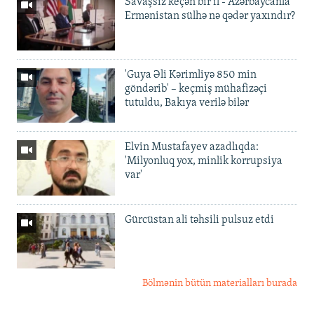
Savaşsız keçən bir il - Azərbaycanla
Ermənistan sülhə nə qədər yaxındır?
'Guya Əli Kərimliyə 850 min
göndərib' – keçmiş mühafizəçi
tutuldu, Bakıya verilə bilər
Elvin Mustafayev azadlıqda:
'Milyonluq yox, minlik korrupsiya
var'
Gürcüstan ali təhsili pulsuz etdi
Bölmənin bütün materialları burada