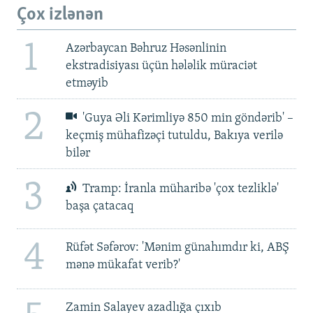
Çox izlənən
1
Azərbaycan Bəhruz Həsənlinin
ekstradisiyası üçün hələlik müraciət
etməyib
2
'Guya Əli Kərimliyə 850 min göndərib' –
keçmiş mühafizəçi tutuldu, Bakıya verilə
bilər
3
Tramp: İranla müharibə 'çox tezliklə'
başa çatacaq
4
Rüfət Səfərov: 'Mənim günahımdır ki, ABŞ
mənə mükafat verib?'
Zamin Salayev azadlığa çıxıb