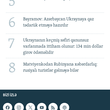
5
6
Bayramov: Azərbaycan Ukraynaya qaz
tədarük etməyə hazırdır
7
Ukraynanın keçmiş səfiri qanunsuz
varlanmada ittiham olunur: 134 min dollar
girov ödəməlidir
8
Matviyenkodan Rubinyana xəbərdarlıq:
rusiyalı turistlər gəlməyə bilər
BIZI IZLƏ